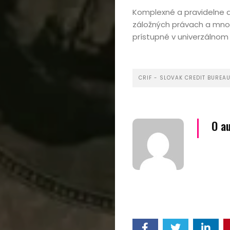
Komplexné a pravidelne ak
Cestovanie
záložných právach a mno
prístupné v univerzálnom 
Kultúra
Peniaze,
CRIF - SLOVAK CREDIT BUREA
podnikanie
Rozhovory
O a
Spoločnosť,
politika
Sprievodca