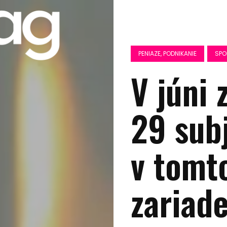
PENIAZE, PODNIKANIE
SPO
V júni 
29 subj
v tomto
zariad