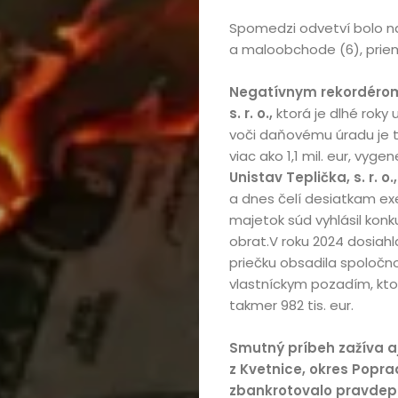
Spomedzi odvetví bolo n
a maloobchode (6), priem
Negatívnym rekordérom 
s. r. o.,
ktorá je dlhé roky 
voči daňovému úradu je tak
viac ako 1,1 mil. eur, vy
Unistav Teplička, s. r. o.
a dnes čelí desiatkam exekú
majetok súd vyhlásil kon
obrat.V roku 2024 dosiahla 
priečku obsadila spoločn
vlastníckym pozadím, kto
takmer 982 tis. eur.
Smutný príbeh zažíva aj
z Kvetnice, okres Popra
zbankrotovalo pravdep