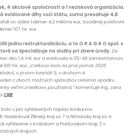
k, 4 akciové spoločnosti a 1 nezisková organizácia.
má evidované dlhy voči štátu, suma presahuje 4,8
ali vo výške takmer 4,2 milióna eur, Sociálnej poisťovni
akmer 107 tis. eur.
ili jednu reštrukturalizáciu, a to O R A G R O spol. s
 ktorá sa špecializuje na služby pri zbere úrody.
Za
viac ako 1,4 mil. eur a evidovala si 25-49 zamestnancov.
i 601 tis. eur.
„Celkovo bolo za prvý polrok 2026
izácií, v prvom kvartáli 5, v druhom 4.
o jeden z dvoch možných spôsobov riešenia úpadku
enky veľmi zriedkavo používaná,“
komentuje Ing. Jana
ka
CRIF
.
bolo v júni vyhlásených najviac konkurzov
8. Nasledoval Žilinský kraj so 7 a Nitriansky kraj so 4
li vyhlásené v Košickom a Prešovskom kraji, 2 v
statných krajoch.