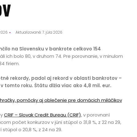
ov
 2026
Aktualizované: 7. júla 2026
nčilo na Slovensku v bankrote celkovo 154
áli ich bolo 80, v druhom 74. Pre porovnanie, v minulom
34 firiem.
otné rekordy, padol aj rekord v oblasti bankrotov –
 v tomto roku. Štátu dlžia viac ako 4,8 mil. eur.
 hračky, pomôcky aj oblečenie pre domácich miláčikov
zy
CRIF – Slovak Credit Bureau (CRIF)
, v porovnaní
m počet konkurzov v júni stúpol o 31,8 %, z 22 na 29,
túpol o 20,8 %, z 24 na 29.