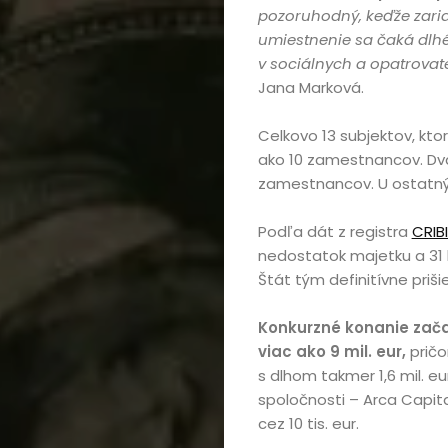
pozoruhodný, keďže zaria
umiestnenie sa čaká dlhé 
v sociálnych a opatrovat
Jana Marková.
Celkovo 13 subjektov, ktor
ako 10 zamestnancov. Dva 
Domov
zamestnancov. U ostatnýc
Automobily,
Podľa dát z registra
CRIB
nedostatok majetku a 31 
motorky,
Štát tým definitívne priš
mobilita
Konkurzné konanie začal
viac ako 9 mil. eur,
pričo
Bývanie,
s dlhom takmer 1,6 mil. eu
spoločnosti – Arca Capita
domácnosť
cez 10 tis. eur.