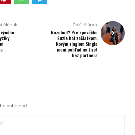
i článok
Ďalší článok
 výučbe
Rozchod? Pre speváčku
yziky
Suzie bol začiatkom.
om
Novým singlom Single
iu
mení pohľad na život
bez partnera
teľ
 be published.