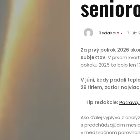
senior
Redakcia
7. júla
Za prvý polrok 2026 sko
subjektov.
V prvom kvart
polroku 2025 to bolo len 1
V júni, kedy padali tepl
29 firiem, zatiaľ najviac
Tip redakcie:
Potrava,
Ako ďalej vyplýva z analý
s predchádzajúcim mesiaco
v medziročnom porovnaní s