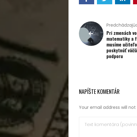
kúpou,
recenzie
Predchádzajúc
Technológie
Pri zmenách vo
matematiky a f
musíme učiteľ
Životný
poskytnúť väčš
podporu
štýl
Prevádzkova
NAPÍŠTE KOMENTÁR
Vyhľadať
Your email address will not