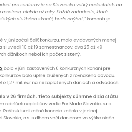
dení pre seniorov je na Slovensku veľký nedostatok, na
mesiace, niekde až roky. Každé zariadenie, ktoré
eľských službách skončí, bude chýbať,“
komentuje
é v júni začali čeliť konkurzu, malo evidovaných menej
si uviedli 10 až 19 zamestnancov, dva 25 až 49
h dlžníkoch nebol ich počet zistený.
IS
bolo v júni zastavených 6 konkurzných konaní pre
konkurzov bolo úplne zrušených z rovnakého dôvodu.
iel o 1,27 mil. eur na nezaplatených daniach a odvodoch.
o v 26 firmách. Tieto subjekty súhrnne dlžia štátu
m rebríček neplatičov vedie For Made Slovakia, s.r.o.
r. Reštrukturalizačné konanie začalo v jedinej
l Slovakia, a.s. s dlhom voči daniarom vo výške niečo