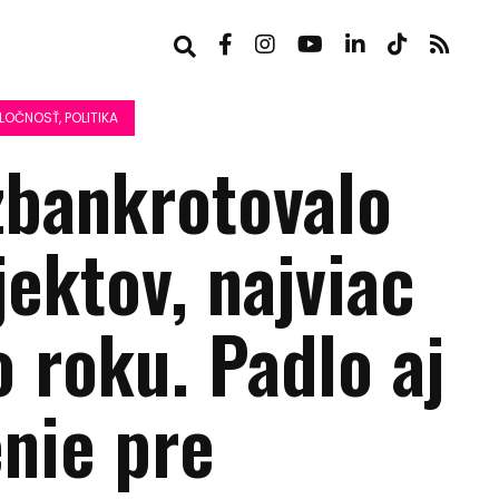
LOČNOSŤ, POLITIKA
zbankrotovalo
ektov, najviac
 roku. Padlo aj
enie pre