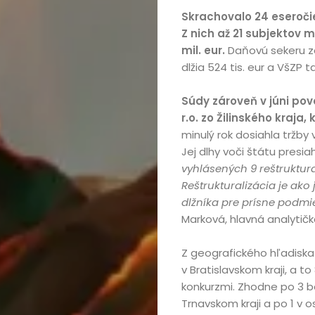
Skrachovalo 24 eseročie
Z nich až 21 subjektov 
mil. eur.
Daňovú sekeru zať
dlžia 524 tis. eur a VšZP t
Súdy zároveň v júni povol
r.o. zo Žilinského kraja,
minulý rok dosiahla tržby 
Jej dlhy voči štátu presiahl
vyhlásených 9 reštruktural
Reštrukturalizácia je ak
dlžníka pre prísne podmi
Marková, hlavná analytič
Z geografického hľadiska 
v Bratislavskom kraji, a to 
konkurzmi. Zhodne po 3 bo
Trnavskom kraji a po 1 v o