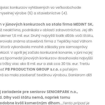
ajviac konkurzov vyhlásených vo veľkoobchode
yselnej výrobe (6) a stavebníctve (4).
v júnových konkurzoch sa stala firma MEDINT SK,
už neaktívna, podnikala v oblasti zdravotníctva. Jej dlh
mer 1,6 mil. eur. Druhý najvyšší balík dlžôb voči štátu,
generovala známa stavebná firma z Tepličky nad Váhom
,
ktorá vykonávala mnohé zákazky pre samosprávy
cií. V apríli jej začalo konkurzné konanie, v júni na jej
kurz.Spomedzi júnových konkurzov dosahovala najvyšší
tržby viac ako 8 mil. eur a zisk cca 30 tis. eur. Tretiu
osť
PB PRODUCTION GROUP s.r.o.
s poľským
rá sa mala zaoberať textilnou výrobou. Daniarom dlží
 zariadenie pre seniorov SENIORPARK n.o.,
d. Dlhy voči štátu nemá, napriek tomu
odobne kvôli komerčným dlhom.
„Tento prípad je