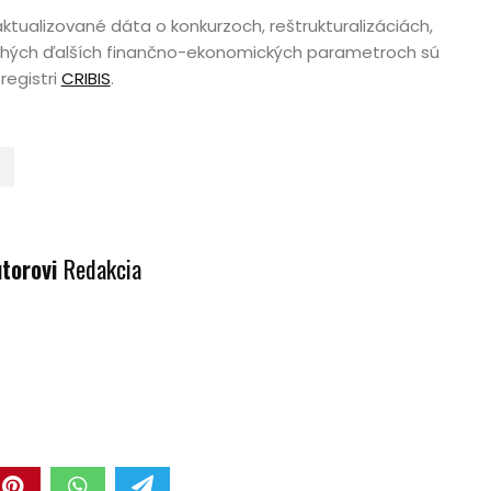
tualizované dáta o konkurzoch, reštrukturalizáciách,
hých ďalších finančno-ekonomických parametroch sú
registri
CRIBIS
.
U
utorovi
Redakcia