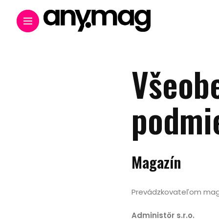
Všeob
podmi
Magazín
Prevádzkovateľom magaz
Administör s.r.o.