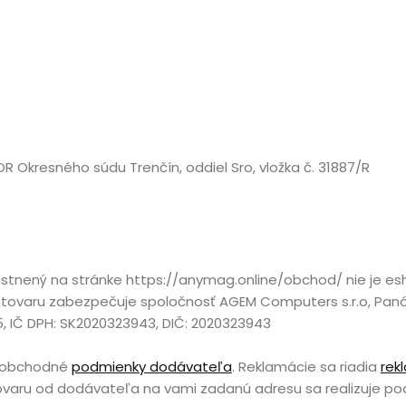
Domov
Domov
Automobily,
Automobily,
R Okresného súdu Trenčín, oddiel Sro, vložka č. 31887/R
motorky,
motorky,
mobilita
mobilita
stnený na stránke https://anymag.online/obchod/ nie je e
Bývanie,
Bývanie,
tovaru zabezpečuje spoločnosť AGEM Computers s.r.o, Panón
15, IČ DPH: SK2020323943, DIČ: 2020323943
domácnosť
domácnosť
a obchodné
podmienky dodávateľa
. Reklamácie sa riadia
rek
tovaru od dodávateľa na vami zadanú adresu sa realizuje 
Cestovanie
Cestovanie