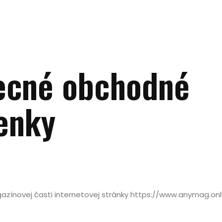
ecné obchodné
enky
ínovej časti internetovej stránky https://www.anymag.onli