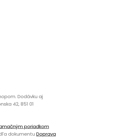
shopom. Dodávku aj
ska 42, 851 01
lamačným poriadkom
podľa dokumentu
Doprava