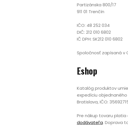
Partizánska 800/17
911 01 Trenčín
IČO: 48 252 034
DIČ: 212 010 6802
IČ DPH: SK212 010 6802
Spoločnosť zapísaná v O
Eshop
Katalóg produktov umie
expedíciu objednaného 
Bratislava, IČO: 356927
Pre nákup tovaru plati
dodávateľa
. Doprava 