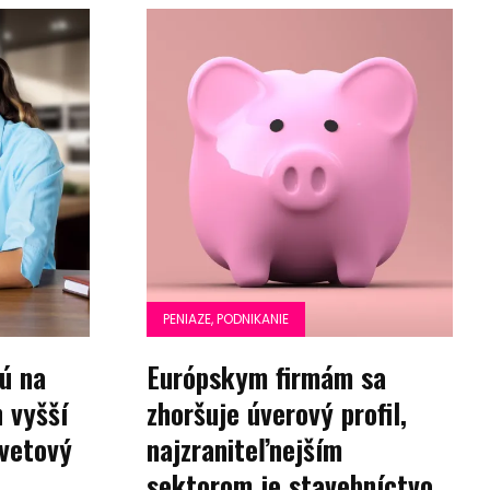
PENIAZE, PODNIKANIE
ú na
Európskym firmám sa
h vyšší
zhoršuje úverový profil,
svetový
najzraniteľnejším
sektorom je stavebníctvo