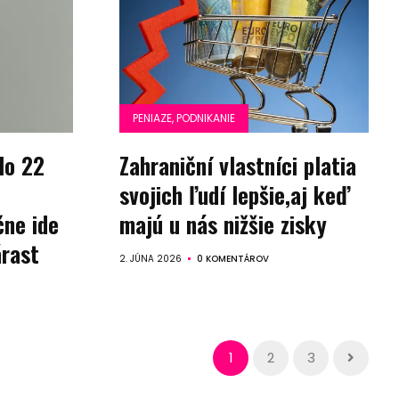
PENIAZE, PODNIKANIE
lo 22
Zahraniční vlastníci platia
svojich ľudí lepšie,aj keď
čne ide
majú u nás nižšie zisky
rast
2. JÚNA 2026
0 KOMENTÁROV
teľ
1
2
3