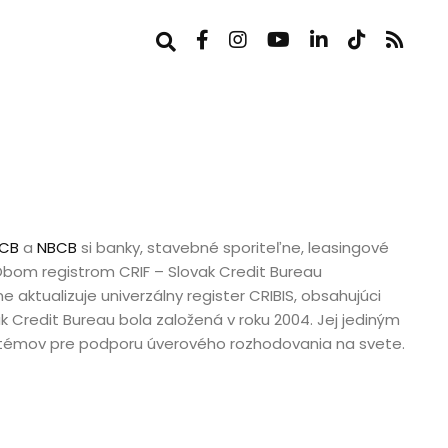
CB
a
NBCB
si banky, stavebné sporiteľne, leasingové
 Obom registrom CRIF – Slovak Credit Bureau
e aktualizuje univerzálny register CRIBIS, obsahujúci
k Credit Bureau bola založená v roku 2004. Jej jediným
ystémov pre podporu úverového rozhodovania na svete.