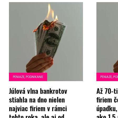
PENIAZE, PODNIKANIE
PENIAZE, PO
Júlová vlna bankrotov
Až 70-t
stiahla na dno nielen
firiem č
najviac firiem v rámci
úpadku,
tohto roka, ale aj od
ako 1,5 