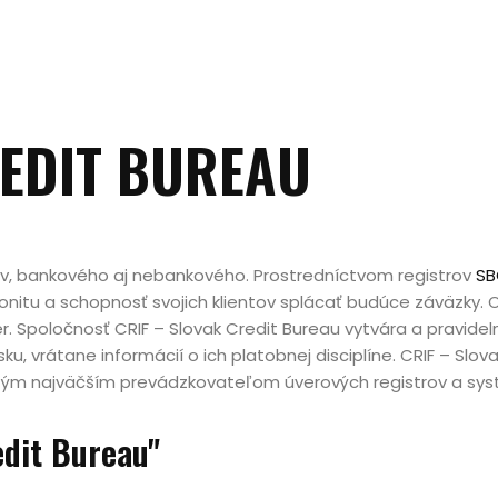
REDIT BUREAU
v, bankového aj nebankového. Prostredníctvom registrov
SB
 bonitu a schopnosť svojich klientov splácať budúce záväzky.
r. Spoločnosť CRIF – Slovak Credit Bureau vytvára a pravideln
, vrátane informácií o ich platobnej disciplíne. CRIF – Slova
vrtým najväčším prevádzkovateľom úverových registrov a s
edit Bureau"