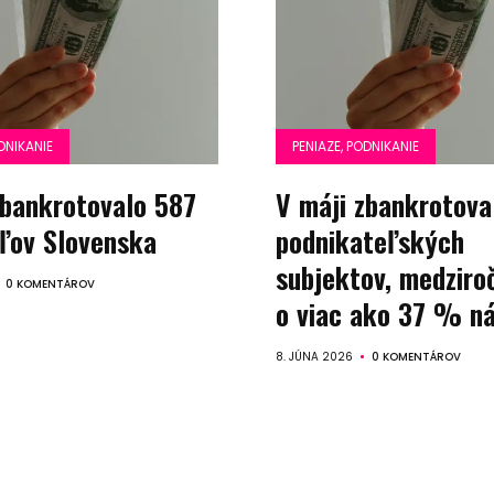
politika
Sprievodca
DNIKANIE
PENIAZE, PODNIKANIE
kúpou,
zbankrotovalo 587
V máji zbankrotova
recenzie
ľov Slovenska
podnikateľských
subjektov, medziro
Technológie
0 KOMENTÁROV
o viac ako 37 % ná
Životný
8. JÚNA 2026
0 KOMENTÁROV
štýl
Prevádzkova