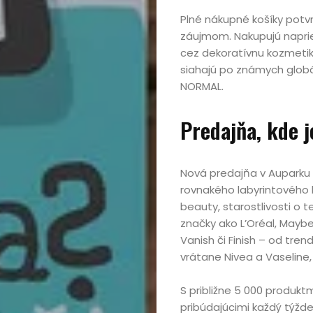
Plné nákupné košíky potvrd
záujmom. Nakupujú naprieč
cez dekoratívnu kozmetik
siahajú po známych globá
NORMAL.
Predajňa, kde 
Nová predajňa v Auparku
rovnakého labyrintového 
beauty, starostlivosti o 
značky ako L’Oréal, Maybel
Vanish či Finish – od tre
vrátane Nivea a Vaseline
S približne 5 000 produkt
pribúdajúcimi každý týžd