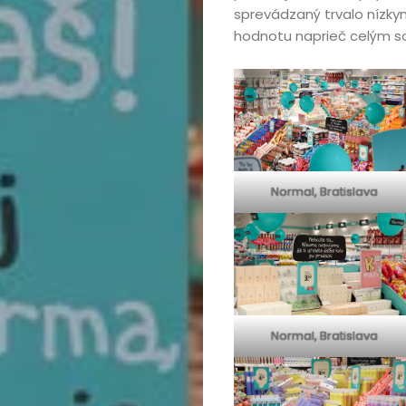
sprevádzaný trvalo nízky
hodnotu naprieč celým s
Domov
Automobily,
Normal, Bratislava
motorky,
mobilita
Bývanie,
Normal, Bratislava
domácnosť