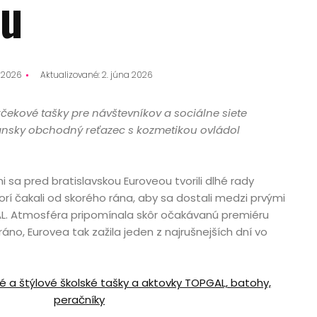
ku
a 2026
Aktualizované: 2. júna 2026
čekové tašky pre návštevníkov a sociálne siete
sky obchodný reťazec s kozmetikou ovládol
 sa pred bratislavskou Euroveou tvorili dlhé rady
rí čakali od skorého rána, aby sa dostali medzi prvými
L. Atmosféra pripomínala skôr očakávanú premiéru
áno, Eurovea tak zažila jeden z najrušnejších dní vo
né a štýlové školské tašky a aktovky TOPGAL, batohy,
peračníky