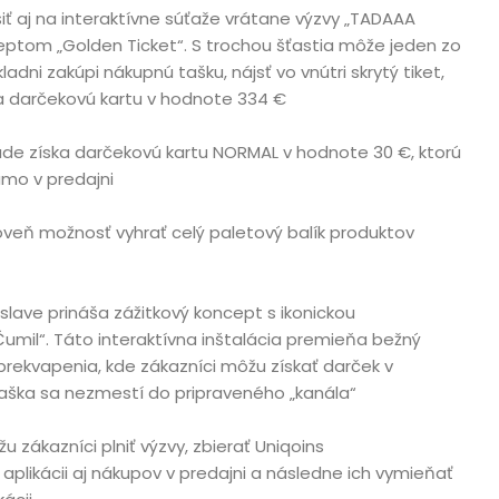
iť aj na interaktívne súťaže vrátane výzvy „TADAAA
ceptom „Golden Ticket“. S trochou šťastia môže jeden zo
kladni zakúpi nákupnú tašku, nájsť vo vnútri skrytý tiket,
a darčekovú kartu v hodnote 334 €
rade získa darčekovú kartu NORMAL v hodnote 30 €, ktorú
amo v predajni
oveň možnosť vyhrať celý paletový balík produktov
teľ
slave prináša zážitkový koncept s ikonickou
umil“. Táto interaktívna inštalácia premieňa bežný
ekvapenia, kde zákazníci môžu získať darček v
taška sa nezmestí do pripraveného „kanála“
 zákazníci plniť výzvy, zbierať Uniqoins
 aplikácii aj nákupov v predajni a následne ich vymieňať