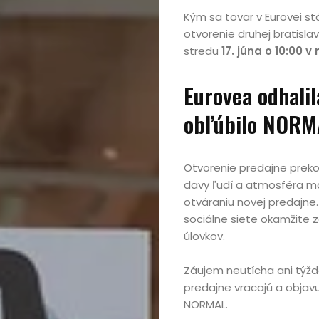
Kým sa tovar v Eurovei st
otvorenie druhej bratisla
stredu
17. júna o 10:00
Eurovea odhalil
obľúbilo NORM
Otvorenie predajne prekon
davy ľudí a atmosféra mal
otváraniu novej predajne
sociálne siete okamžite z
úlovkov.
Záujem neutícha ani týžd
predajne vracajú a objavu
NORMAL.