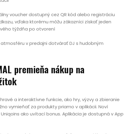
ácii
gitálny voucher dostupný cez QR kód alebo registráciu
kazu, vďaka ktorému môžu zákazníci získať jeden
vého týždňa po otvorení
 atmosféru v predajni dotvárať DJ s hudobným
MAL premieňa nákup na
žitok
ravé a interaktívne funkcie, ako hry, výzvy a zbieranie
no vymieňať za produkty priamo v aplikácii. Noví
1 Uniqoins ako uvítací bonus. Aplikácia je dostupná v App