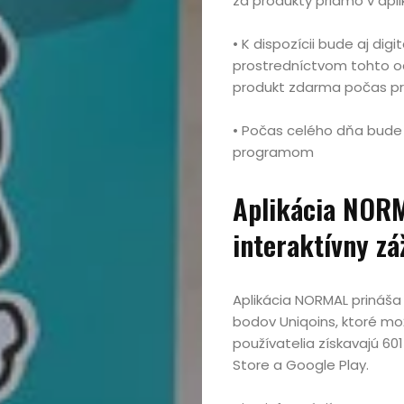
za produkty priamo v aplik
• K dispozícii bude aj di
prostredníctvom tohto od
produkt zdarma počas pr
• Počas celého dňa bude
programom
Aplikácia NOR
interaktívny zá
Aplikácia NORMAL prináša h
bodov Uniqoins, ktoré mož
používatelia získavajú 60
Store a Google Play.