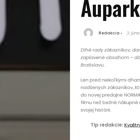
Aupar
Redakcia
2. jún
Dlhé rady zákazníkov, dar
zaplavené obsahom – dán
Bratislavu.
Len pred niekoľkými dňami
nadšených zákazníkov, kto
do novej predajne NORMA
filmu než bežné nákupné r
svojej histórii.
Tip redakcie:
Kvalit