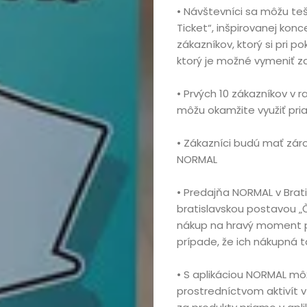
kúpou,
• Návštevníci sa môžu teš
Ticket“, inšpirovanej kon
recenzie
zákazníkov, ktorý si pri po
ktorý je možné vymeniť z
Technológie
• Prvých 10 zákazníkov v 
Životný
môžu okamžite využiť pri
štýl
• Zákazníci budú mať zár
NORMAL
Prevádzkova
• Predajňa NORMAL v Brati
bratislavskou postavou „Č
nákup na hravý moment pr
Vyhľadať
prípade, že ich nákupná 
• S aplikáciou NORMAL môžu
prostredníctvom aktivít v