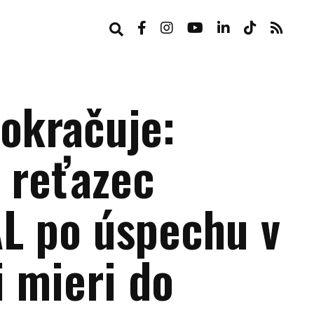
pokračuje:
 reťazec
 po úspechu v
i mieri do