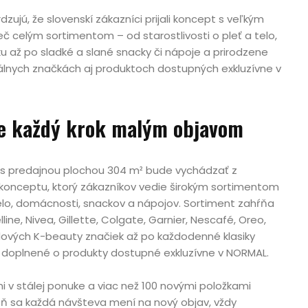
zujú, že slovenskí zákazníci prijali koncept s veľkým
 celým sortimentom – od starostlivosti o pleť a telo,
u až po sladké a slané snacky či nápoje a prirodzene
lnych značkách aj produktoch dostupných exkluzívne v
je každý krok malým objavom
 s predajnou plochou 304 m² bude vychádzať z
konceptu, ktorý zákazníkov vedie širokým sortimentom
telo, domácnosti, snackov a nápojov. Sortiment zahŕňa
line, Nivea, Gillette, Colgate, Garnier, Nescafé, Oreo,
ndových K-beauty značiek až po každodenné klasiky
, doplnené o produkty dostupné exkluzívne v NORMAL.
mi v stálej ponuke a viac než 100 novými položkami
eň sa každá návšteva mení na nový objav, vždy