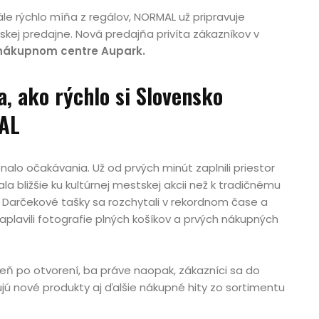
ále rýchlo míňa z regálov, NORMAL už pripravuje
vskej predajne. Nová predajňa privíta zákazníkov v
 v nákupnom centre Aupark.
a, ako rýchlo si Slovensko
AL
alo očakávania. Už od prvých minút zaplnili priestor
a bližšie ku kultúrnej mestskej akcii než k tradičnému
. Darčekové tašky sa rozchytali v rekordnom čase a
aplavili fotografie plných košíkov a prvých nákupných
eň po otvorení, ba práve naopak, zákazníci sa do
jú nové produkty aj ďalšie nákupné hity zo sortimentu