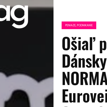
PENIAZE, PODNIKANIE
Ošiaľ 
Dánsky
NORMAL
Eurove