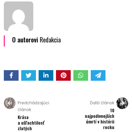
O autorovi
Redakcia
Predchádzajúci
Ďalší článok
článok
10
najpodivnejších
Krása
úmrtí v histórii
a ušľachtilosť
rocku
zlatých