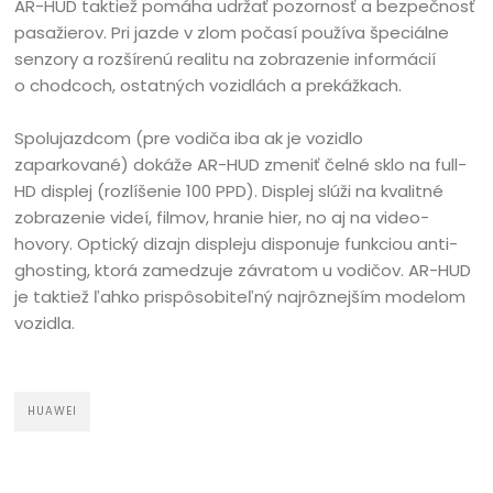
AR-HUD taktiež pomáha udržať pozornosť a bezpečnosť
pasažierov. Pri jazde v zlom počasí používa špeciálne
senzory a rozšírenú realitu na zobrazenie informácií
o chodcoch, ostatných vozidlách a prekážkach.
Spolujazdcom (pre vodiča iba ak je vozidlo
zaparkované) dokáže AR-HUD zmeniť čelné sklo na full-
HD displej (rozlíšenie 100 PPD). Displej slúži na kvalitné
zobrazenie videí, filmov, hranie hier, no aj na video-
hovory. Optický dizajn displeju disponuje funkciou anti-
ghosting, ktorá zamedzuje závratom u vodičov. AR-HUD
je taktiež ľahko prispôsobiteľný najrôznejším modelom
vozidla.
HUAWEI