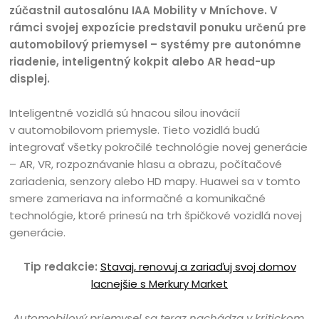
zúčastnil autosalónu IAA Mobility v Mníchove. V
rámci svojej expozície predstavil ponuku určenú pre
automobilový priemysel – systémy pre autonómne
riadenie, inteligentný kokpit alebo AR head-up
displej.
Inteligentné vozidlá sú hnacou silou inovácií
v automobilovom priemysle. Tieto vozidlá budú
integrovať všetky pokročilé technológie novej generácie
– AR, VR, rozpoznávanie hlasu a obrazu, počítačové
zariadenia, senzory alebo HD mapy. Huawei sa v tomto
smere zameriava na informačné a komunikačné
technológie, ktoré prinesú na trh špičkové vozidlá novej
generácie.
Tip redakcie:
Stavaj, renovuj a zariaďuj svoj domov
lacnejšie s Merkury Market
„
Automobilový priemysel sa teraz nachádza v kritickom