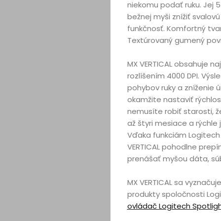
niekomu podať ruku. Jej 5
bežnej myši znížiť svalovú
funkčnosť. Komfortný tva
Textúrovaný gumený povrc
MX VERTICAL obsahuje najl
rozlíšením 4000 DPI. Výs
pohybov ruky a zníženie ú
okamžite nastaviť rýchlos
nemusíte robiť starosti, ž
až štyri mesiace a rýchle
Vďaka funkciám Logitech
VERTICAL pohodlne prepí
prenášať myšou dáta, sú
MX VERTICAL sa vyznačuje
produkty spoločnosti Log
ovládač Logitech Spotlig