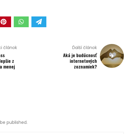
i článok
Ďalší článok
ass
Aká je budúcnosť
lepšie z
internetových
za menej
zoznamiek?
teľ
 be published.