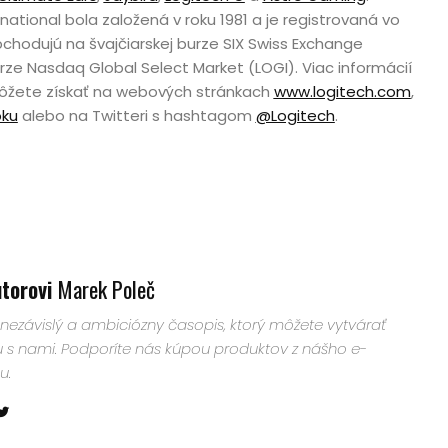
national bola založená v roku 1981 a je registrovaná vo
obchodujú na švajčiarskej burze SIX Swiss Exchange
rze Nasdaq Global Select Market (LOGI). Viac informácií
môžete získať na webových stránkach
www.logitech.com
,
ku
alebo na Twitteri s hashtagom
@Logitech
.
utorovi
Marek Poleč
nezávislý a ambiciózny časopis, ktorý môžete vytvárať
u s nami. Podporíte nás kúpou produktov z nášho e-
u.