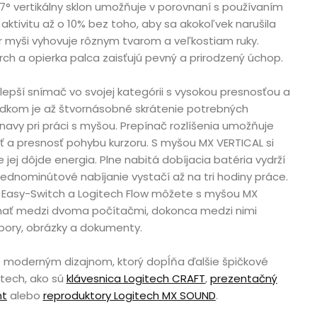
7° vertikálny sklon umožňuje v porovnaní s používaním
 aktivitu až o 10% bez toho, aby sa akokoľvek narušila
r myši vyhovuje rôznym tvarom a veľkostiam ruky.
h a opierka palca zaisťujú pevný a prirodzený úchop.
epší snímač vo svojej kategórii s vysokou presnosťou a
ledkom je až štvornásobné skrátenie potrebných
navy pri práci s myšou. Prepínač rozlíšenia umožňuje
ť a presnosť pohybu kurzoru. S myšou MX VERTICAL si
e jej dôjde energia. Plne nabitá dobíjacia batéria vydrží
 jednominútové nabíjanie vystačí až na tri hodiny práce.
 Easy-Switch a Logitech Flow môžete s myšou MX
nať medzi dvoma počítačmi, dokonca medzi nimi
bory, obrázky a dokumenty.
 moderným dizajnom, ktorý dopĺňa ďalšie špičkové
itech, ako sú
klávesnica Logitech CRAFT
,
prezentačný
ht
alebo
reproduktory Logitech MX S
OUND
.