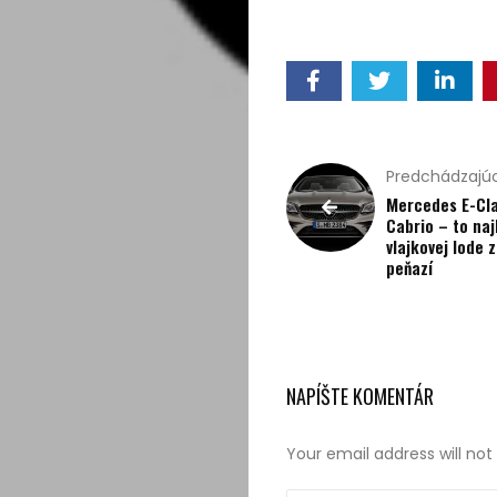
kúpou,
recenzie
Technológie
Životný
Predchádzajúc
Mercedes E-Cl
štýl
Cabrio – to naj
vlajkovej lode 
peňazí
Prevádzkova
Vyhľadať
NAPÍŠTE KOMENTÁR
Your email address will not