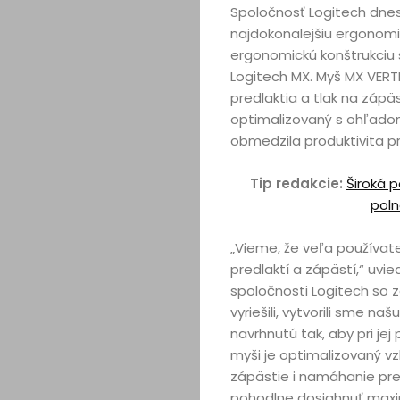
Spoločnosť Logitech dnes
najdokonalejšiu ergonomi
ergonomickú konštrukciu 
Logitech MX. Myš MX VERT
predlaktia a tlak na zápäs
optimalizovaný s ohľado
obmedzila produktivita p
Tip redakcie:
Široká 
poln
„Vieme, že veľa používate
predlaktí a zápästí,“ uvi
spoločnosti Logitech so z
vyriešili, vytvorili sme 
navrhnutú tak, aby pri jej
myši je optimalizovaný v
zápästie i namáhanie pre
pohodlne dosiahnuť maxim