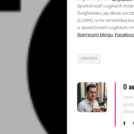
Spoločnosť Logitech Inter
Cestovanie
Švajčiarsku; jej akcie sa 
(LOGN) a na americkej bu
Kultúra
o spoločnosti Logitech 
firemnom blogu
,
Faceboo
Peniaze,
podnikanie
LOGITECH
Rozhovory
Spoločnosť,
O a
Sme 
politika
spol
shop
Sprievodca