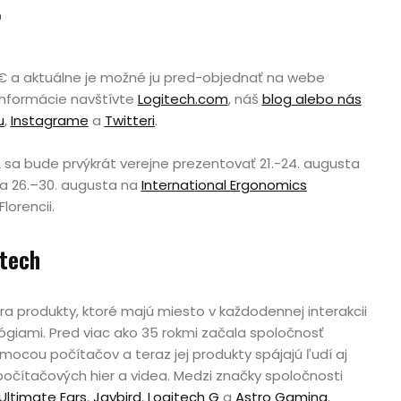
ť
9€ a aktuálne je možné ju pred-objednať na webe
 informácie navštívte
Logitech.com
, náš
blog
alebo nás
u
,
Instagrame
a
Twitteri
.
 sa bude prvýkrát verejne prezentovať 21.-24. augusta
a 26.–30. augusta na
International Ergonomics
lorencii.
itech
ra produkty, ktoré majú miesto v každodennej interakcii
lógiami. Pred viac ako 35 rokmi začala spoločnosť
mocou počítačov a teraz jej produkty spájajú ľudí aj
očítačových hier a videa. Medzi značky spoločnosti
Ultimate Ears
,
Jaybird
,
Logitech G
a
Astro Gaming
.