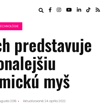
TECHNOLÓGIE
ch predstavuje
onalejšiu
mickú myš
augusta 2018
Aktualizované: 24. apríla 2022