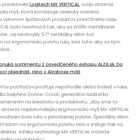
 predstavila
Logitech
MX VERTICAL
, svoju doteraz
ckú myš, ktorá kombinuje vedecky overenú
s výkonom špičkových produktov prestížneho radu
ICAL bola navrhnutá tak, aby sa znížilo namáhanie
tie. Jej neobvyklý 57° vertikálny sklon bol
m na ergonomickú polohu ruky, bez toho aby sa tým
ráce.
ponuka sortimentu z osvedčeného eshopu ALZA.sk. Do
oci objednáš, ráno v Alzaboxe máš
ľov počítačov pociťuje nepohodlie alebo bolesť v ruke,
edla Delphine Donne-Crock, generálna riaditeľka
ameraním na kreativitu a produktivitu. „Aby sme to
našu doteraz najdokonalejšiu ergonomickú myš MX VERTICAL
 používaní bola ruka v prirodzenej polohe. Špeciálny sklon
zhľadom na ergonomickú polohu tela a znižuje tlak na
dlaktia. Vďaka technológii MX VERTICAL môžete
álnu produktivitu.“