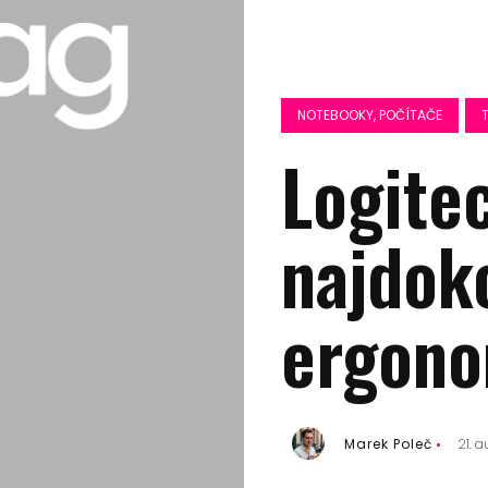
NOTEBOOKY, POČÍTAČE
Logite
najdok
ergono
Marek Poleč
21. 