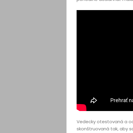
Vedecky otestovaná a od
skonštruovaná tak, aby sa