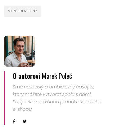
MERCEDES-BENZ
O autorovi
Marek Poleč
Sme nezávislý a ambiciózny časopis,
ktorý môžete vytvárať spolu s nami.
Podporíte nás kúpou produktov z nášho
e-shopu.