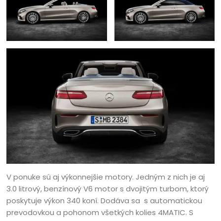
V ponuke sú aj výkonnejšie motory. Jedným z nich je aj
3.0 litrový, benzínový V6 motor s dvojitým turbom, ktorý
poskytuje výkon 340 koní. Dodáva sa s automatickou
prevodovkou a pohonom všetkých kolies 4MATIC. S