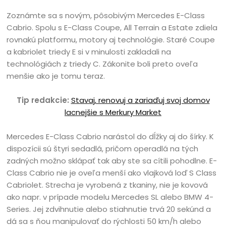
Zoznámte sa s novým, pôsobivým Mercedes E-Class
Cabrio. Spolu s E-Class Coupe, All Terrain a Estate zdiela
rovnakú platformu, motory aj technológie. Staré Coupe
a kabriolet triedy E si v minulosti zakladali na
technológiách z triedy C. Zákonite boli preto oveľa
menšie ako je tomu teraz.
Tip redakcie:
Stavaj, renovuj a zariaďuj svoj domov
lacnejšie s Merkury Market
Mercedes E-Class Cabrio narástol do dĺžky aj do šírky. K
dispozícii sú štyri sedadlá, pričom operadlá na tých
zadných možno sklápať tak aby ste sa cítili pohodlne. E-
Class Cabrio nie je oveľa menší ako vlajková loď S Class
Cabriolet. Strecha je vyrobená z tkaniny, nie je kovová
ako napr. v prípade modelu Mercedes SL alebo BMW 4-
Series. Jej zdvihnutie alebo stiahnutie trvá 20 sekúnd a
dá sa s ňou manipulovať do rýchlosti 50 km/h alebo