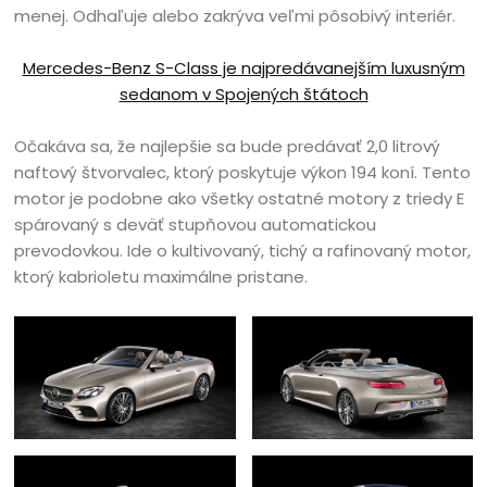
menej. Odhaľuje alebo zakrýva veľmi pôsobivý interiér.
Mercedes-Benz S-Class je najpredávanejším luxusným
sedanom v Spojených štátoch
Očakáva sa, že najlepšie sa bude predávať 2,0 litrový
naftový štvorvalec, ktorý poskytuje výkon 194 koní. Tento
motor je podobne ako všetky ostatné motory z triedy E
spárovaný s deväť stupňovou automatickou
prevodovkou. Ide o kultivovaný, tichý a rafinovaný motor,
ktorý kabrioletu maximálne pristane.