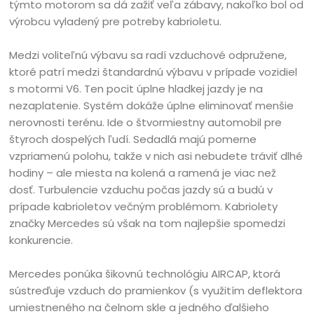
týmto motorom sa dá zažiť veľa zábavy, nakoľko bol od
výrobcu vyladený pre potreby kabrioletu.
Medzi voliteľnú výbavu sa radí vzduchové odpružene,
ktoré patrí medzi štandardnú výbavu v prípade vozidiel
s motormi V6. Ten pocit úplne hladkej jazdy je na
nezaplatenie. Systém dokáže úplne eliminovať menšie
nerovnosti terénu. Ide o štvormiestny automobil pre
štyroch dospelých ľudí. Sedadlá majú pomerne
vzpriamenú polohu, takže v nich asi nebudete tráviť dlhé
hodiny – ale miesta na kolená a ramená je viac než
dosť. Turbulencie vzduchu počas jazdy sú a budú v
prípade kabrioletov večným problémom. Kabriolety
značky Mercedes sú však na tom najlepšie spomedzi
konkurencie.
Mercedes ponúka šikovnú technológiu AIRCAP, ktorá
sústreďuje vzduch do pramienkov (s využitím deflektora
umiestneného na čelnom skle a jedného ďalšieho