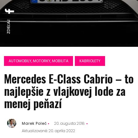
ZDIEĽAJ:
AUTOMOBILY, MOTORKY, MOBILITA
KABRIOLETY
Mercedes E-Class Cabrio – to
najlepšie z vlajkovej lode za
menej peňazí
Marek Poleč
20. augusta 2018
Aktualizované: 20. apríla 2022