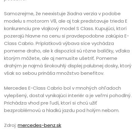
Samozrejme, že neexistuje žiadna verzia v podobe
modelu s motorom V8, ale aj tak predstavuje trieda E
konkurenciu pre vlajkový model S Class. Kupujúci, ktorí
pozerajú hlavne na cenu si pravdepodobne zakúpia E-
Class Cabrio. Príplatková výbava síce vychádza
pomerne draho, ale k dispozícii sú rôzne balíčky, vďaka
ktorým môžete, ale aj nemusíte ušetriť. Pomerne
drahým je najmä širokouhlý displej palubnej dosky, ktorý
však so sebou prináša množstvo benefitov.
Mercedes E-Class Cabrio bol v mnohých ohľadoch
vylepšený, dostal vynikajúci interiér a je veľmi pohodlný.
Prichádza vhod pre ľudí, ktorí si chcú užiť
bezproblémovú a hladkú jazdu pod holým nebom.
Zdroj:
mercedes-benz.sk