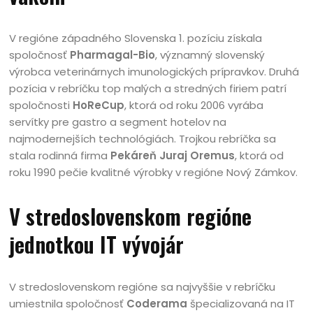
V regióne západného Slovenska 1. pozíciu získala
spoločnosť
Pharmagal-Bio
, významný slovenský
výrobca veterinárnych imunologických prípravkov. Druhá
pozícia v rebríčku top malých a stredných firiem patrí
spoločnosti
HoReCup
, ktorá od roku 2006 vyrába
servítky pre gastro a segment hotelov na
najmodernejších technológiách. Trojkou rebríčka sa
stala rodinná firma
Pekáreň Juraj Oremus
, ktorá od
roku 1990 pečie kvalitné výrobky v regióne Nový Zámkov.
V stredoslovenskom regióne
jednotkou IT vývojár
V stredoslovenskom regióne sa najvyššie v rebríčku
umiestnila spoločnosť
Coderama
špecializovaná na IT