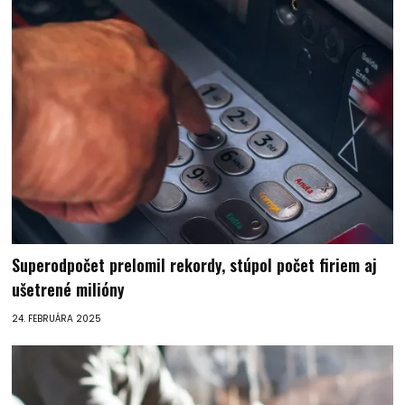
Superodpočet prelomil rekordy, stúpol počet firiem aj
ušetrené milióny
24. FEBRUÁRA 2025