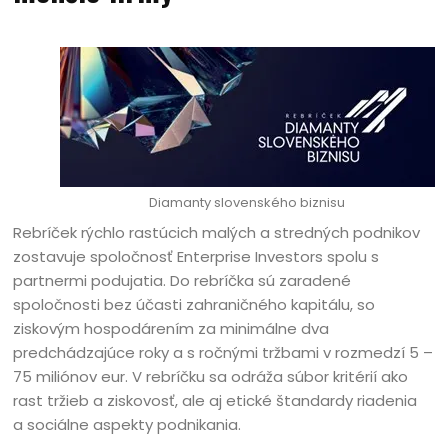
Diamanty slovenského biznisu
Rebríček rýchlo rastúcich malých a stredných podnikov
zostavuje spoločnosť Enterprise Investors spolu s
partnermi podujatia. Do rebríčka sú zaradené
spoločnosti bez účasti zahraničného kapitálu, so
ziskovým hospodárením za minimálne dva
predchádzajúce roky a s ročnými tržbami v rozmedzí 5 –
75 miliónov eur. V rebríčku sa odráža súbor kritérií ako
rast tržieb a ziskovosť, ale aj etické štandardy riadenia
a sociálne aspekty podnikania.