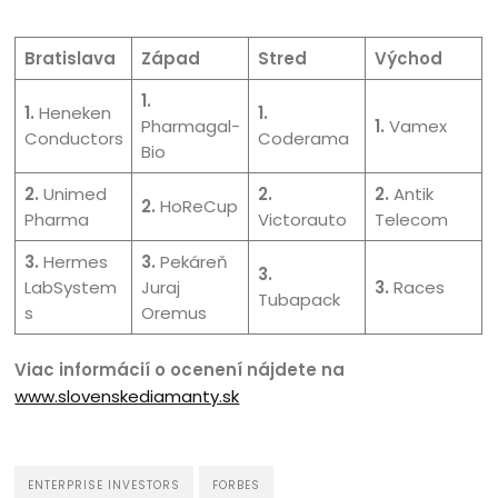
Bratislava
Západ
Stred
Východ
1.
1.
Heneken
1.
Pharmagal-
1.
Vamex
Conductors
Coderama
Bio
2.
Unimed
2.
2.
Antik
2.
HoReCup
Pharma
Victorauto
Telecom
3.
Hermes
3.
Pekáreň
3.
LabSystem
Juraj
3.
Races
Tubapack
s
Oremus
Viac informácií o ocenení nájdete na
www.slovenskediamanty.sk
ENTERPRISE INVESTORS
FORBES