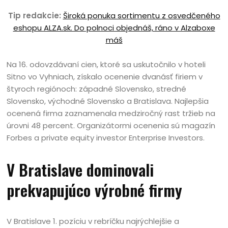
Tip redakcie:
Široká ponuka sortimentu z osvedčeného
eshopu ALZA.sk. Do polnoci objednáš, ráno v Alzaboxe
máš
Na 16. odovzdávaní cien, ktoré sa uskutočnilo v hoteli
Sitno vo Vyhniach, získalo ocenenie dvanásť firiem v
štyroch regiónoch: západné Slovensko, stredné
Slovensko, východné Slovensko a Bratislava. Najlepšia
ocenená firma zaznamenala medziročný rast tržieb na
úrovni 48 percent. Organizátormi ocenenia sú magazín
Forbes a private equity investor Enterprise Investors.
V Bratislave dominovali
prekvapujúco výrobné firmy
V Bratislave 1. pozíciu v rebríčku najrýchlejšie a