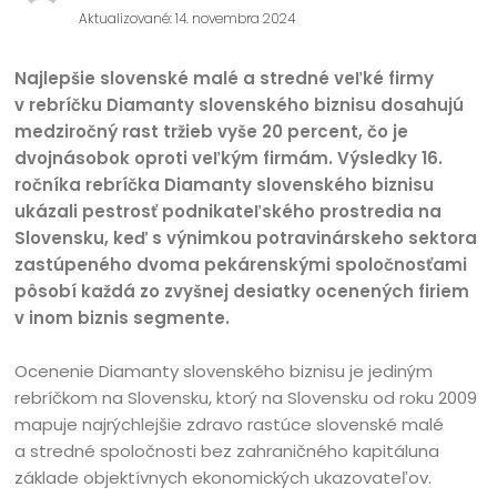
Aktualizované: 14. novembra 2024
Najlepšie slovenské malé a stredné veľké firmy
v rebríčku Diamanty slovenského biznisu dosahujú
medziročný rast tržieb vyše 20 percent, čo je
dvojnásobok oproti veľkým firmám.
Výsledky 16.
ročníka rebríčka Diamanty slovenského biznisu
ukázali pestrosť podnikateľského prostredia na
Slovensku, keď s výnimkou potravinárskeho sektora
zastúpeného dvoma pekárenskými spoločnosťami
pôsobí každá zo zvyšnej desiatky ocenených firiem
v inom biznis segmente.
Ocenenie Diamanty slovenského biznisu je jediným
rebríčkom na Slovensku, ktorý na Slovensku od roku 2009
mapuje najrýchlejšie zdravo rastúce slovenské malé
a stredné spoločnosti bez zahraničného kapitáluna
základe objektívnych ekonomických ukazovateľov.