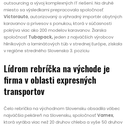
outsourcing a vývoj komplexných IT riešení. Na druhé
miesto sa výsledkami prepracovala spoločnosť
Victorauto
, autorizovaný a výhradný importér obytných
karavanov a prívesov s ponukou, ktorá v súčasnosti
pokrýva viac ako 200 modelov karavanov. Žiarska
spoločnosť
Tubapack,
jeden z najväčších výrobcov
hliníkových a laminátových túb v strednej Európe, získala
v regióne stredného Slovenska 3. pozíciu
Lídrom rebríčka na východe je
firma v oblasti expresných
transportov
Čelo rebríčka na východnom Slovensku obsadila vôbec
najväčšia pekáreň na Slovensku, spoločnosť
Vamex
,
ktorá vyrába viac než 20 druhov chleba a vyše 50 druhov