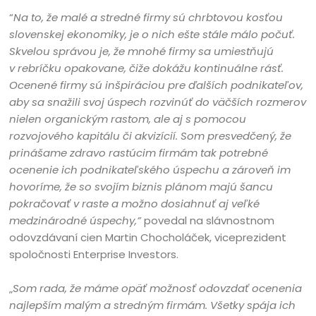
“
Na to, že malé a stredné firmy
sú chrbtovou kosťou
slovenskej ekonomiky, je o nich ešte stále málo počuť.
Skvelou správou je, že mnohé firmy sa umiestňujú
v rebríčku opakovane, čiže dokážu kontinuálne rásť.
Ocenené firmy sú inšpiráciou pre ďalších podnikateľov,
aby sa snažili svoj úspech rozvinúť do väčších rozmerov
nielen organickým rastom, ale aj s pomocou
rozvojového kapitálu či akvizícií. Som presvedčený, že
prinášame zdravo rastúcim firmám tak potrebné
ocenenie ich podnikateľského úspechu a zároveň im
hovoríme, že so svojím biznis plánom majú šancu
pokračovať v raste a možno dosiahnuť aj veľké
medzinárodné úspechy
,”
povedal na slávnostnom
odovzdávaní cien Martin Chocholáček, viceprezident
spoločnosti Enterprise Investors.
„
Som rada, že máme opäť možnosť
odovzdať ocenenia
najlepším malým a stredným firmám. Všetky spája ich