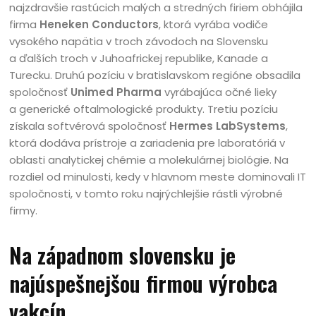
najzdravšie rastúcich malých a stredných firiem obhájila
firma
Heneken Conductors
, ktorá vyrába vodiče
vysokého napätia v troch závodoch na Slovensku
a ďalších troch v Juhoafrickej republike, Kanade a
Turecku. Druhú pozíciu v bratislavskom regióne obsadila
spoločnosť
Unimed Pharma
vyrábajúca očné lieky
a generické oftalmologické produkty. Tretiu pozíciu
získala softvérová spoločnosť
Hermes LabSystems
,
ktorá dodáva prístroje a zariadenia pre laboratóriá v
oblasti analytickej chémie a molekulárnej biológie. Na
rozdiel od minulosti, kedy v hlavnom meste dominovali IT
spoločnosti, v tomto roku najrýchlejšie rástli výrobné
firmy.
Na západnom slovensku je
najúspešnejšou firmou výrobca
vakcín