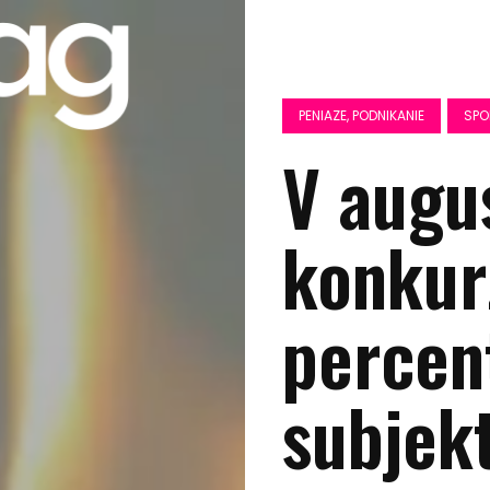
PENIAZE, PODNIKANIE
SPO
V augu
konkur
percen
subjekt