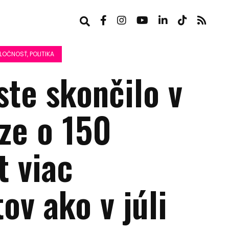
LOČNOSŤ, POLITIKA
ste skončilo v
ze o 150
t viac
ov ako v júli