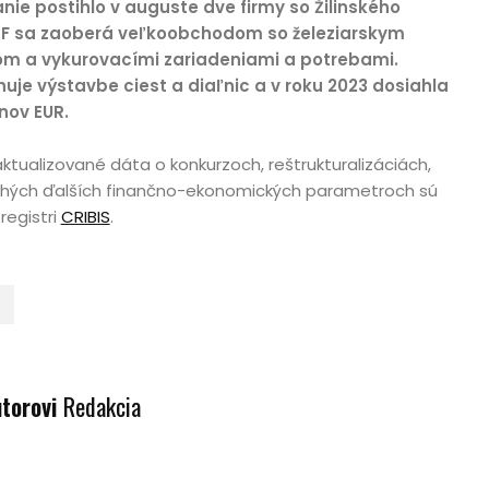
nie postihlo v auguste dve firmy so Žilinského
F sa zaoberá veľkoobchodom so železiarskym
om a vykurovacími zariadeniami a potrebami.
je výstavbe ciest a diaľnic a v roku 2023 dosiahla
nov EUR.
tualizované dáta o konkurzoch, reštrukturalizáciách,
hých ďalších finančno-ekonomických parametroch sú
registri
CRIBIS
.
U
utorovi
Redakcia