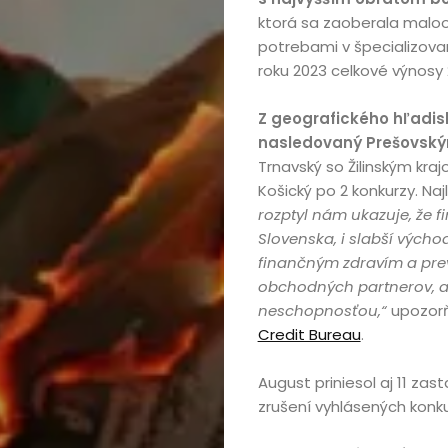
ktorá sa zaoberala malo
potrebami v špecializovan
roku 2023 celkové výnosy 2
Z geografického hľadisk
nasledovaný Prešovským
Trnavský so Žilinským kra
Košický po 2 konkurzy. Naj
rozptyl nám ukazuje, že 
Slovenska, i slabší výcho
finančným zdravím a prev
obchodných partnerov, 
neschopnosťou,“
upozorň
Credit Bureau
.
August priniesol aj 11 za
zrušení vyhlásených konk