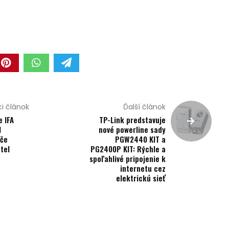
i článok
Ďalší článok
 IFA
TP-Link predstavuje
l
nové powerline sady
ače
PGW2440 KIT a
tel
PG2400P KIT: Rýchle a
spoľahlivé pripojenie k
internetu cez
elektrickú sieť