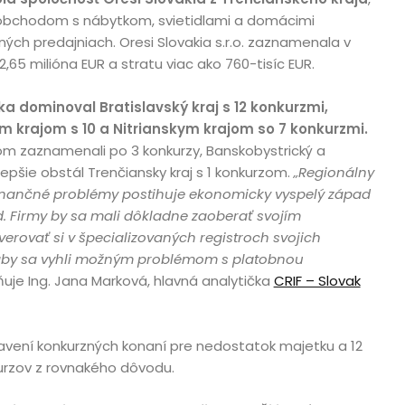
obchodom s nábytkom, svietidlami a domácimi
ých predajniach. Oresi Slovakia s.r.o. zaznamenala v
,65 milióna EUR a stratu viac ako 760-tisíc EUR.
a dominoval Bratislavský kraj s 12 konkurzmi,
 krajom s 10 a Nitrianskym krajom so 7 konkurzmi.
jom zaznamenali po 3 konkurzy, Banskobystrický a
lepšie obstál Trenčiansky kraj s 1 konkurzom.
„Regionálny
finančné problémy postihuje ekonomicky vyspelý západ
d. Firmy by sa mali dôkladne zaoberať svojím
erovať si v špecializovaných registroch svojich
aby sa vyhli možným problémom s platobnou
uje Ing. Jana Marková, hlavná analytička
CRIF – Slovak
stavení konkurzných konaní pre nedostatok majetku a 12
urzov z rovnakého dôvodu.