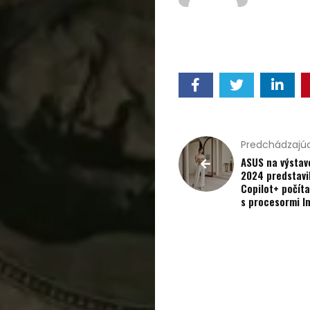
Bývanie,
domácnosť
Cestovanie
Kultúra
Predchádzajúc
ASUS na výstave
Peniaze,
2024 predstavi
Copilot+ počít
podnikanie
s procesormi In
Rozhovory
Spoločnosť,