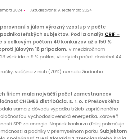
ptembra 2024
Aktualizované: 9. septembra 2024
 porovnaní s júlom výrazný vzostup v počte
podnikateľských subjektov.
Podľa analýz
CRIF –
e s celkovým počtom 40 konkurzov až o 150 %
proti júlovým 16 prípadom.
V medziročnom
 však ide o 9 % pokles, vtedy ich počet dosiahol 44.
eseročky, väčšina z nich (70%) nemala žiadneho
ch firiem mala najväčší počet zamestnancov
očnosť CHEMES distribúcia, s. r. o. z Prešovského
podala sama z dôvodu výpadku tržieb zapríčineného
oločnosťou Východoslovenská energetika. Zároveň
čnosti SPP za energie. Napriek konkurzu ďalej pokračuje
omácnosti a podniky v priemyselnom parku.
Subjektom
la spoločnosť Oresi Slovakia z Trenčianskeho kraja
,