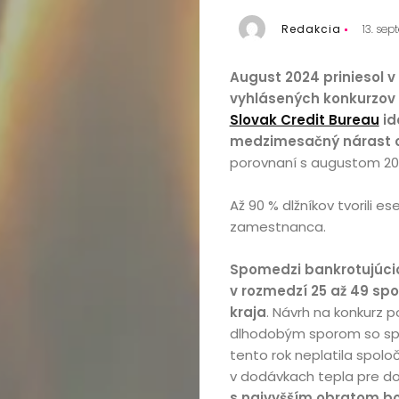
Redakcia
13. se
August 2024 priniesol v
vyhlásených konkurzov 
Slovak Credit Bureau
id
medzimesačný nárast o
porovnaní s augustom 2023
Až 90 % dlžníkov tvorili 
zamestnanca.
Spomedzi bankrotujúci
v rozmedzí 25 až 49 spol
kraja
. Návrh na konkurz 
dlhodobým sporom so sp
tento rok neplatila spolo
v dodávkach tepla pre d
s najvyšším obratom bo