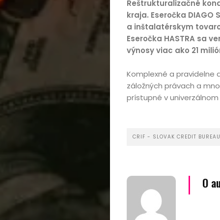
Reštrukturalizačné kona
kraja.
Eseročka DIAGO S
a inštalatérskym tovar
Eseročka HASTRA sa venu
výnosy viac ako 21 milió
Komplexné a pravidelne ak
záložných právach a mno
prístupné v univerzálnom 
Domov
CRIF - SLOVAK CREDIT BUREA
Automobily,
O a
motorky,
mobilita