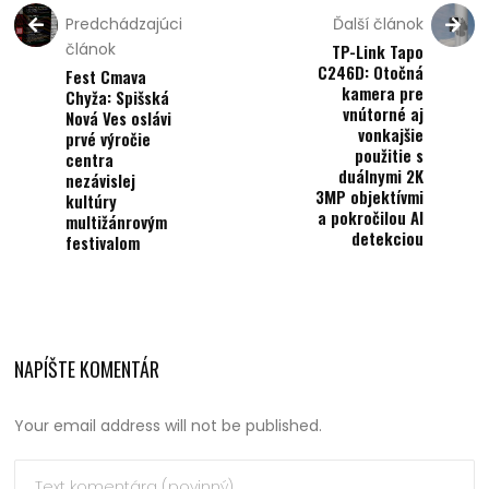
Predchádzajúci
Ďalší článok
článok
TP-Link Tapo
C246D: Otočná
Fest Cmava
kamera pre
Chyža: Spišská
vnútorné aj
Nová Ves oslávi
vonkajšie
prvé výročie
použitie s
centra
duálnymi 2K
nezávislej
3MP objektívmi
kultúry
a pokročilou AI
multižánrovým
detekciou
festivalom
NAPÍŠTE KOMENTÁR
Your email address will not be published.