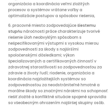
organizácia a koordinácia veľmi zložitých
procesov a systémov vrátane voľby a
optimalizácie postupov a spôsobov riešenia,
pracovné miesto zodpovedajúce
šiestemu
stupňu
náročnosti práce charakterizuje tvorivé
riešenie úloh neobvyklým spôsobom s
nešpecifikovanými výstupmi s vysokou mierou
zodpovednosti za škody s najširšími
spoločenskými dôsledkami; výkon
špecializovaných a certifikovaných činností v
zdravotnej starostlivosti so zodpovednosťou za
zdravie a životy ľudí; riadenie, organizácia a
koordinácia najzložitejších systémov so
zodpovednosťou za neodstrániteľné hmotné a
morálne škody so značnými nárokmi na schopnosť
riešiť zložité a konfliktné situácie spojené spravidla
so všeobecným ohrozením najširšej skupiny osôb.