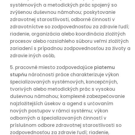
systémových a metodických prác spojený so
zvýšenou duševnou námahou; poskytovanie
zdravotnej starostlivosti, odborné činnosti v
zdravotníctve so zodpovednosťou za zdravie ľudí;
riadenie, organizácia alebo koordinácia zložitých
procesov alebo rozsiahleho súboru veľmi zložitých
zariadení s prípadnou zodpovednosťou za životy a
zdravie iných osôb,
pracovné miesto zodpovedajúce
piatemu
stupňu
náročnosti práce charakterizuje výkon
špecializovaných systémových, koncepčných,
tvorivých alebo metodických prác s vysokou
duševnou námahou; komplexné zabezpečovanie
najzložitejších úsekov a agend s určovaním
nových postupov v rámci systému; výkon
odborných a špecializovaných činností v
príslušnom odbore zdravotnej starostlivosti so
zodpovednosťou za zdravie ľudí; riadenie,