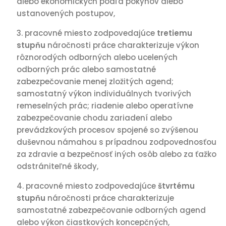
alebo ekonomických podľa pokynov alebo
ustanovených postupov,
pracovné miesto zodpovedajúce
tretiemu
stupňu
náročnosti práce charakterizuje výkon
rôznorodých odborných alebo ucelených
odborných prác alebo samostatné
zabezpečovanie menej zložitých agend;
samostatný výkon individuálnych tvorivých
remeselných prác; riadenie alebo operatívne
zabezpečovanie chodu zariadení alebo
prevádzkových procesov spojené so zvýšenou
duševnou námahou s prípadnou zodpovednosťou
za zdravie a bezpečnosť iných osôb alebo za ťažko
odstrániteľné škody,
pracovné miesto zodpovedajúce
štvrtému
stupňu
náročnosti práce charakterizuje
samostatné zabezpečovanie odborných agend
alebo výkon čiastkových koncepčných,