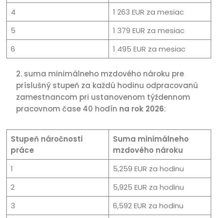
4
1 263 EUR za mesiac
5
1 379 EUR za mesiac
6
1 495 EUR za mesiac
suma minimálneho mzdového nároku pre
príslušný stupeň za každú hodinu odpracovanú
zamestnancom pri ustanovenom týždennom
pracovnom čase 40 hodín
na rok 2026
:
Stupeň náročnosti
Suma minimálneho
práce
mzdového nároku
1
5,259 EUR za hodinu
2
5,925 EUR za hodinu
3
6,592 EUR za hodinu