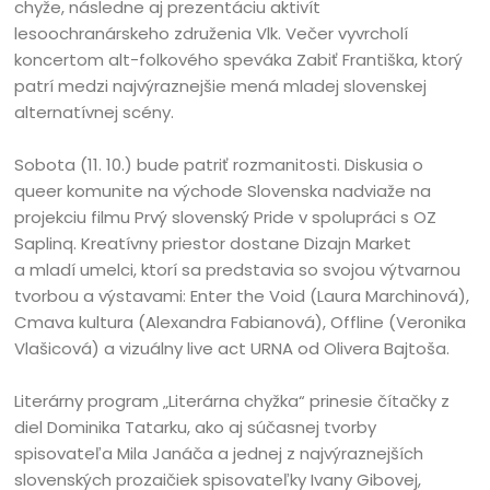
chyže, následne aj prezentáciu aktivít
lesoochranárskeho združenia Vlk. Večer vyvrcholí
koncertom alt-folkového speváka Zabiť Františka, ktorý
patrí medzi najvýraznejšie mená mladej slovenskej
alternatívnej scény.
Sobota (11. 10.) bude patriť rozmanitosti. Diskusia o
queer komunite na východe Slovenska nadviaže na
projekciu filmu Prvý slovenský Pride v spolupráci s OZ
Saplinq. Kreatívny priestor dostane Dizajn Market
a mladí umelci, ktorí sa predstavia so svojou výtvarnou
tvorbou a výstavami: Enter the Void (Laura Marchinová),
Cmava kultura (Alexandra Fabianová), Offline (Veronika
Vlašicová) a vizuálny live act URNA od Olivera Bajtoša.
Literárny program „Literárna chyžka“ prinesie čítačky z
diel Dominika Tatarku, ako aj súčasnej tvorby
spisovateľa Mila Janáča a jednej z najvýraznejších
slovenských prozaičiek spisovateľky Ivany Gibovej,