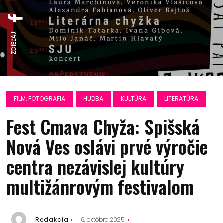
ZDIEĽAJ:
FILM, FOTOGRAFIA
HUDBA
KULTÚRA
LITERATÚRA
Fest Cmava Chyža: Spišská
Nová Ves oslávi prvé výročie
centra nezávislej kultúry
multižánrovým festivalom
Redakcia
6. októbra 2025