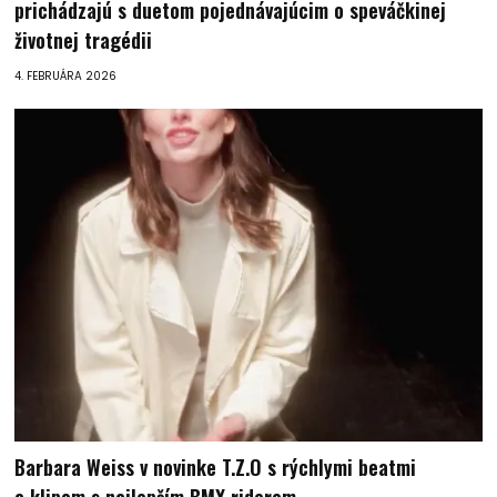
prichádzajú s duetom pojednávajúcim o speváčkinej
životnej tragédii
4. FEBRUÁRA 2026
Barbara Weiss v novinke T.Z.O s rýchlymi beatmi
a klipom s najlepším BMX riderom