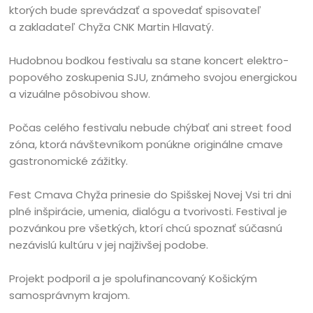
ktorých bude sprevádzať a spovedať spisovateľ
a zakladateľ Chyža CNK Martin Hlavatý.
Hudobnou bodkou festivalu sa stane koncert elektro-
popového zoskupenia SJU, známeho svojou energickou
a vizuálne pôsobivou show.
Počas celého festivalu nebude chýbať ani street food
zóna, ktorá návštevníkom ponúkne originálne cmave
gastronomické zážitky.
Fest Cmava Chyža prinesie do Spišskej Novej Vsi tri dni
plné inšpirácie, umenia, dialógu a tvorivosti. Festival je
pozvánkou pre všetkých, ktorí chcú spoznať súčasnú
nezávislú kultúru v jej najživšej podobe.
Projekt podporil a je spolufinancovaný Košickým
samosprávnym krajom.