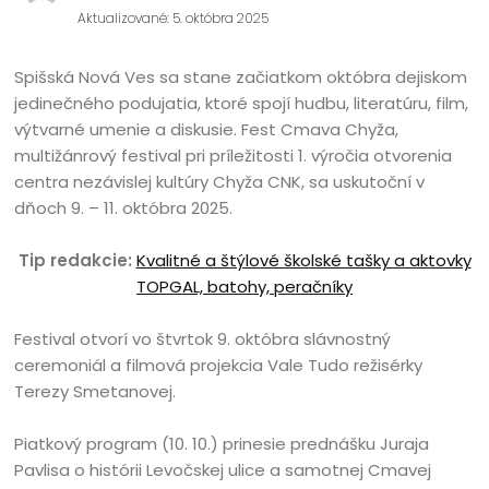
Aktualizované: 5. októbra 2025
Spišská Nová Ves sa stane začiatkom októbra dejiskom
jedinečného podujatia, ktoré spojí hudbu, literatúru, film,
výtvarné umenie a diskusie. Fest Cmava Chyža,
multižánrový festival pri príležitosti 1. výročia otvorenia
centra nezávislej kultúry Chyža CNK, sa uskutoční v
dňoch 9. – 11. októbra 2025.
Tip redakcie:
Kvalitné a štýlové školské tašky a aktovky
TOPGAL, batohy, peračníky
Festival otvorí vo štvrtok 9. októbra slávnostný
ceremoniál a filmová projekcia Vale Tudo režisérky
Terezy Smetanovej.
Piatkový program (10. 10.) prinesie prednášku Juraja
Pavlisa o histórii Levočskej ulice a samotnej Cmavej