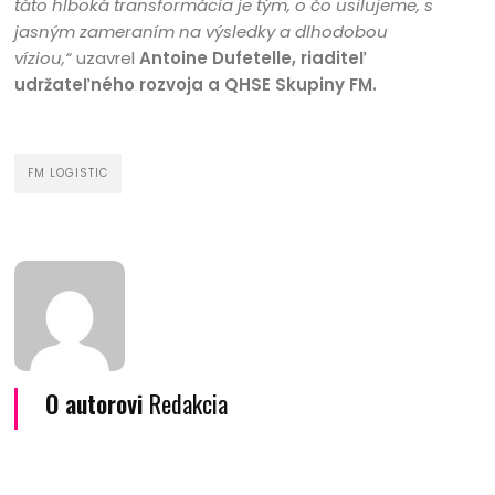
táto hlboká transformácia je tým, o čo usilujeme, s
jasným zameraním na výsledky a dlhodobou
víziou,“
uzavrel
Antoine Dufetelle, riaditeľ
udržateľného rozvoja a QHSE Skupiny FM.
FM LOGISTIC
O autorovi
Redakcia