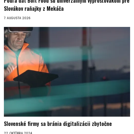
Podľa dát Bolt Food sú univerzálnym vyprošťovákom pre
Slovákov raňajky z Mekáča
7. AUGUSTA 2026
Slovenské firmy sa bránia digitalizácii zbytočne
22. OKTÓBRA 2024