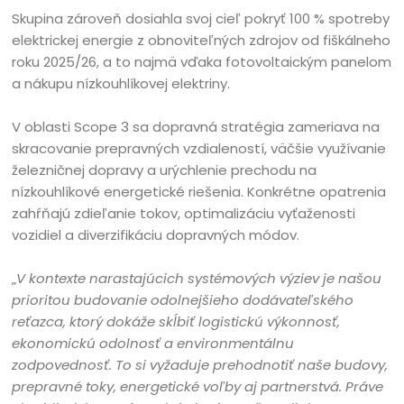
Skupina zároveň dosiahla svoj cieľ pokryť 100 % spotreby
elektrickej energie z obnoviteľných zdrojov od fiškálneho
roku 2025/26, a to najmä vďaka fotovoltaickým panelom
a nákupu nízkouhlíkovej elektriny.
V oblasti Scope 3 sa dopravná stratégia zameriava na
skracovanie prepravných vzdialeností, väčšie využívanie
železničnej dopravy a urýchlenie prechodu na
nízkouhlíkové energetické riešenia. Konkrétne opatrenia
zahŕňajú zdieľanie tokov, optimalizáciu vyťaženosti
vozidiel a diverzifikáciu dopravných módov.
„
V kontexte narastajúcich systémových výziev je našou
prioritou budovanie odolnejšieho dodávateľského
reťazca, ktorý dokáže skĺbiť logistickú výkonnosť,
ekonomickú odolnosť a environmentálnu
zodpovednosť. To si vyžaduje prehodnotiť naše budovy,
prepravné toky, energetické voľby aj partnerstvá. Práve