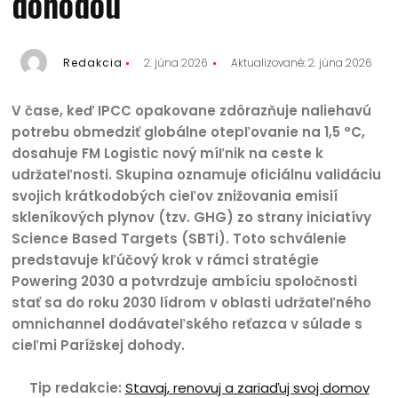
dohodou
Redakcia
2. júna 2026
Aktualizované: 2. júna 2026
V čase, keď IPCC opakovane zdôrazňuje naliehavú
potrebu obmedziť globálne otepľovanie na 1,5 °C,
dosahuje FM Logistic nový míľnik na ceste k
udržateľnosti. Skupina oznamuje oficiálnu validáciu
svojich krátkodobých cieľov znižovania emisií
skleníkových plynov (tzv. GHG) zo strany iniciatívy
Science Based Targets (SBTi). Toto schválenie
predstavuje kľúčový krok v rámci stratégie
Powering 2030 a potvrdzuje ambíciu spoločnosti
stať sa do roku 2030 lídrom v oblasti udržateľného
omnichannel dodávateľského reťazca v súlade s
cieľmi Parížskej dohody.
Tip redakcie:
Stavaj, renovuj a zariaďuj svoj domov