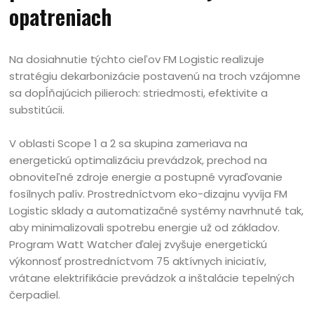
opatreniach
Na dosiahnutie týchto cieľov FM Logistic realizuje
stratégiu dekarbonizácie postavenú na troch vzájomne
sa dopĺňajúcich pilieroch: striedmosti, efektivite a
substitúcii.
V oblasti Scope 1 a 2 sa skupina zameriava na
energetickú optimalizáciu prevádzok, prechod na
obnoviteľné zdroje energie a postupné vyraďovanie
fosílnych palív. Prostredníctvom eko-dizajnu vyvíja FM
Logistic sklady a automatizačné systémy navrhnuté tak,
aby minimalizovali spotrebu energie už od základov.
Program Watt Watcher ďalej zvyšuje energetickú
výkonnosť prostredníctvom 75 aktívnych iniciatív,
vrátane elektrifikácie prevádzok a inštalácie tepelných
čerpadiel.