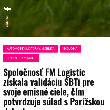
ZDIEĽAJ:
AUTOMOBILY, MOTORKY, MOBILITA
EKOLÓGIA
PENIAZE, PODNIKANIE
Spoločnosť FM Logistic
získala validáciu SBTi pre
svoje emisné ciele, čím
potvrdzuje súlad s Parížskou