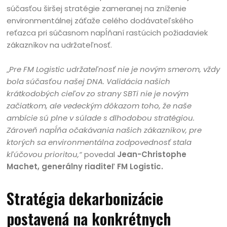
súčasťou širšej stratégie zameranej na zníženie
environmentálnej záťaže celého dodávateľského
reťazca pri súčasnom napĺňaní rastúcich požiadaviek
zákazníkov na udržateľnosť.
„
Pre FM Logistic udržateľnosť nie je novým smerom, vždy
bola súčasťou našej DNA. Validácia našich
krátkodobých cieľov zo strany SBTi nie je novým
začiatkom, ale vedeckým dôkazom toho, že naše
ambície sú plne v súlade s dlhodobou stratégiou.
Zároveň napĺňa očakávania našich zákazníkov, pre
ktorých sa environmentálna zodpovednosť stala
kľúčovou prioritou,“
povedal
Jean-Christophe
Machet, generálny riaditeľ FM Logistic.
Stratégia dekarbonizácie
postavená na konkrétnych