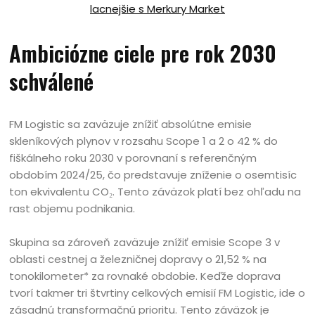
lacnejšie s Merkury Market
Ambiciózne ciele pre rok 2030
schválené
FM Logistic sa zaväzuje znížiť absolútne emisie
skleníkových plynov v rozsahu Scope 1 a 2 o 42 % do
fiškálneho roku 2030 v porovnaní s referenčným
obdobím 2024/25, čo predstavuje zníženie o osemtisíc
ton ekvivalentu CO₂. Tento záväzok platí bez ohľadu na
rast objemu podnikania.
Skupina sa zároveň zaväzuje znížiť emisie Scope 3 v
oblasti cestnej a železničnej dopravy o 21,52 % na
tonokilometer* za rovnaké obdobie. Keďže doprava
tvorí takmer tri štvrtiny celkových emisií FM Logistic, ide o
zásadnú transformačnú prioritu. Tento záväzok je