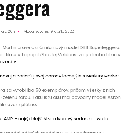
eggera
mája 2019
Aktualizované: 19. apríla 2022
n Martin práve oznámila nový model DBS Superleggera.
ie filmu V tajnej službe Jej Veličenstva, jediného filmu v
Lazenby
.
enovuj a zariaďuj svoj domov lacnejšie s Merkury Market
a sa vyrobí iba 50 exemplárov, pričom všetky z nich
-zelenú farbu. Takú istú akú mal pôvodný model Aston
 filmovom plátne.
e AMR – najrýchlejší štvordverový sedan na svete
ívny model od iných modelov DBS Superleggera?