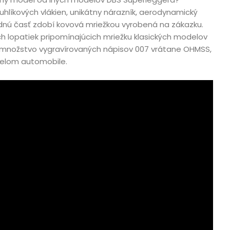
líkových vlákien, unikátny nárazník, aerodynamický
ednú časť zdobí kovová mriežkou vyrobená na zákazku.
ych lopatiek pripomínajúcich mriežku klasických modelov
 je množstvo vygravírovaných nápisov 007 vrátane OHMSS,
celom automobile.