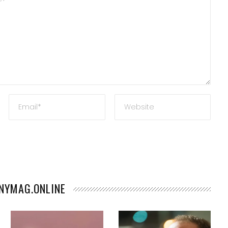
teľ
ANYMAG.ONLINE