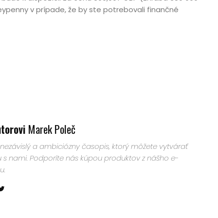
ypenny v prípade, že by ste potrebovali finančné
utorovi
Marek Poleč
nezávislý a ambiciózny časopis, ktorý môžete vytvárať
u s nami. Podporíte nás kúpou produktov z nášho e-
u.