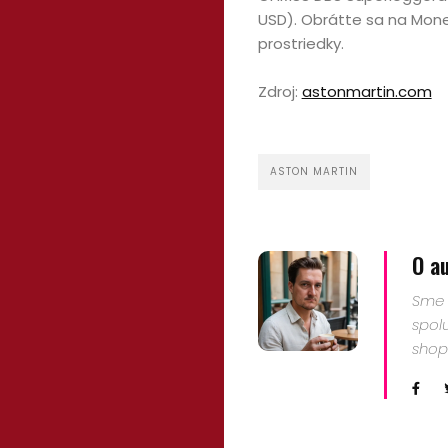
Automobily,
USD). Obrátte sa na Mone
prostriedky.
motorky,
Zdroj:
astonmartin.com
mobilita
ASTON MARTIN
Bývanie,
domácnosť
O a
Cestovanie
Sme 
spol
Kultúra
shop
Peniaze,