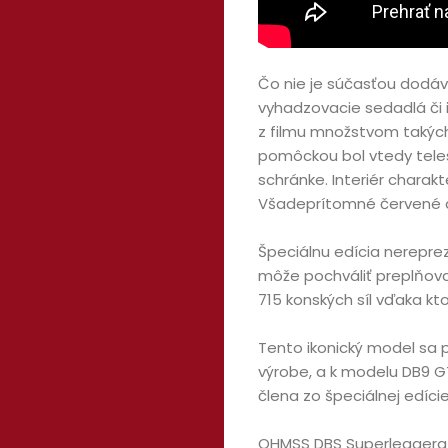
Čo nie je súčasťou dodáv
vyhadzovacie sedadlá či 
z filmu množstvom takých
pomôckou bol vtedy teles
schránke. Interiér charakt
Všadeprítomné červené a
Špeciálnu edícia nerepre
môže pochváliť preplňov
715 konských síl vďaka kt
Tento ikonický model sa p
výrobe, a k modelu DB9 GT
člena zo špeciálnej edície
Domov
OHMSS DBS Superleggera b