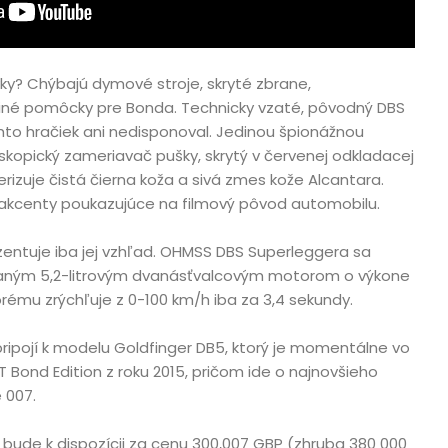
ky? Chýbajú dymové stroje, skryté zbrane,
iné pomôcky pre Bonda. Technicky vzaté, pôvodný DBS
to hračiek ani nedisponoval. Jedinou špionážnou
kopický zameriavač pušky, skrytý v červenej odkladacej
erizuje čistá čierna koža a sivá zmes kože Alcantara.
kcenty poukazujúce na filmový pôvod automobilu.
zentuje iba jej vzhľad. OHMSS DBS Superleggera sa
aným 5,2-litrovým dvanásťvalcovým motorom o výkone
orému zrýchľuje z 0-100 km/h iba za 3,4 sekundy.
ripojí k modelu Goldfinger DB5, ktorý je momentálne vo
 Bond Edition z roku 2015, pričom ide o najnovšieho
 007.
ude k dispozícii za cenu 300,007 GBP (zhruba 380 000