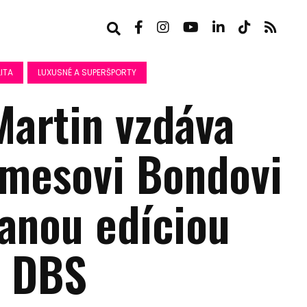
ITA
LUXUSNÉ A SUPERŠPORTY
Martin vzdáva
amesovi Bondovi
vanou edíciou
 DBS