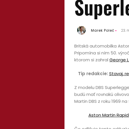
Superl
Marek Poleč
23. 
Britská automobilka Asto
Pripomína si ním 50. výroč
ktorom si zahral
George 
Tip redakcie:
Stavaj, r
Z modelu DBS Superlegger
budú mať rovnakú olivovo
Martin DBS z roku 1969 na
Aston Martin Rapid
Čo odlišuje tento exkluz