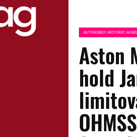
AUTOMOBILY, MOTORKY, MOBIL
Aston 
hold J
limito
OHMSS