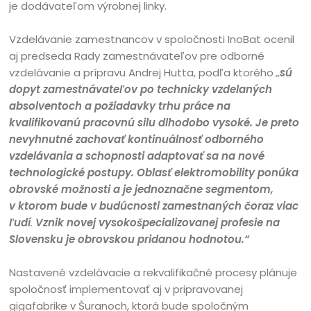
je dodávateľom výrobnej linky.
Vzdelávanie zamestnancov v spoločnosti InoBat ocenil
aj predseda Rady zamestnávateľov pre odborné
vzdelávanie a prípravu Andrej Hutta, podľa ktorého
„
sú
dopyt zamestnávateľov po technicky vzdelaných
absolventoch a požiadavky trhu práce na
kvalifikovanú pracovnú silu dlhodobo vysoké. Je preto
nevyhnutné zachovať kontinuálnosť odborného
vzdelávania a schopnosti adaptovať sa na nové
technologické postupy. Oblasť elektromobility ponúka
obrovské možnosti a je jednoznačne segmentom,
v ktorom bude v budúcnosti zamestnaných čoraz viac
ľudí
.
Vznik novej vysokošpecializovanej profesie na
Slovensku je obrovskou pridanou hodnotou.“
Nastavené vzdelávacie a rekvalifikačné procesy plánuje
spoločnosť implementovať aj v pripravovanej
gigafabrike v Šuranoch, ktorá bude spoločným