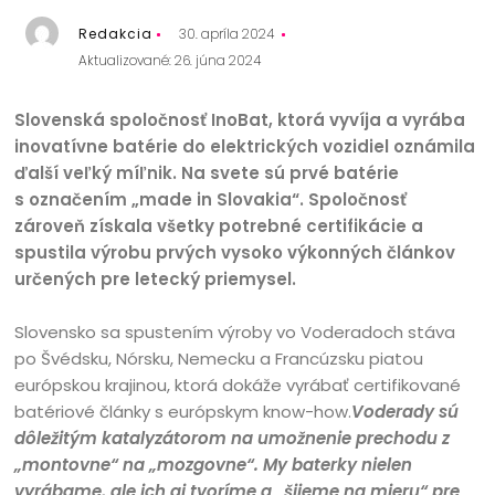
Redakcia
30. apríla 2024
Aktualizované: 26. júna 2024
Slovenská spoločnosť InoBat, ktorá vyvíja a vyrába
inovatívne batérie do elektrických vozidiel oznámila
ďalší veľký míľnik. Na svete sú prvé batérie
s označením „made in Slovakia“. Spoločnosť
zároveň získala všetky potrebné certifikácie a
spustila výrobu prvých vysoko výkonných článkov
určených pre letecký priemysel.
Slovensko sa spustením výroby vo Voderadoch stáva
po Švédsku, Nórsku, Nemecku a Francúzsku piatou
európskou krajinou, ktorá dokáže vyrábať certifikované
batériové články s európskym know-how.
Voderady sú
dôležitým katalyzátorom na umožnenie prechodu z
„montovne“ na „mozgovne“. My baterky nielen
vyrábame, ale ich aj tvoríme a „šijeme na mieru“ pre