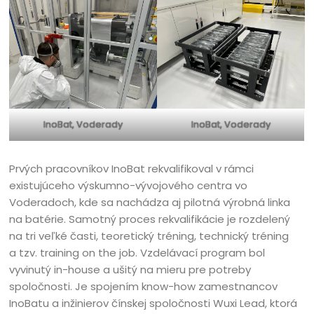
InoBat, Voderady
InoBat, Voderady
Prvých pracovníkov InoBat rekvalifikoval v rámci
existujúceho výskumno-vývojového centra vo
Voderadoch, kde sa nachádza aj pilotná výrobná linka
na batérie. Samotný proces rekvalifikácie je rozdelený
na tri veľké časti, teoretický tréning, technický tréning
a tzv. training on the job. Vzdelávací program bol
vyvinutý in-house a ušitý na mieru pre potreby
spoločnosti. Je spojením know-how zamestnancov
InoBatu a inžinierov čínskej spoločnosti Wuxi Lead, ktorá