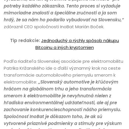
potreby každého zákazníka. Tento proces si vyžaduje
mimoriadne znalosti a špeciálne zručnosti a ja som
hrdý, že sa nám ho podarilo vybudovať na Slovensku,“
zdôraznil CEO spoločnosti InoBat Marián Boček.
Tip redakcie:
Jednoduchý a rýchly spôsob nákupu
Bitcoinu a iných kryptomien
Podľa riaditeľa Slovenskej asociácie pre elektromobilitu
Patrika Križanského ide o ďalší významný krok na ceste
transformácie automobilového priemyslu smerom k
elektromobilite:
„
Slovenský automotive je kľúčovým
hráčom na globálnom trhu a jeho transformácia
smerom k elektromobilite je nevyhnutná nielen z
hľadiska environmentálnej udržateľnosti, ale aj pre
zachovanie konkurencieschopnosti nášho priemyslu.
Spoločnosť InoBat je dôkazom toho, že ak sú
vytvorené priaznivé podmienky a stimuly pre výskum