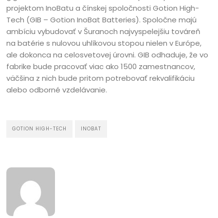
projektom InoBatu a čínskej spoločnosti Gotion High-
Tech (GIB – Gotion InoBat Batteries). Spoločne majú
ambíciu vybudovať v Šuranoch najvyspelejšiu továreň
na batérie s nulovou uhlíkovou stopou nielen v Európe,
ale dokonca na celosvetovej úrovni. GIB odhaduje, že vo
fabrike bude pracovať viac ako 1500 zamestnancov,
väčšina z nich bude pritom potrebovať rekvalifikáciu
alebo odborné vzdelávanie.
GOTION HIGH-TECH
INOBAT