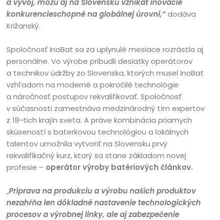
a vývoj, môžu aj na Slovensku vznikať inovácie
konkurencieschopné na globálnej úrovni,“
dodáva
Križanský.
Spoločnosť InoBat sa za uplynulé mesiace rozrástla aj
personálne. Vo výrobe pribudli desiatky operátorov
a technikov údržby zo Slovenska, ktorých musel InoBat
vzhľadom na moderné a pokročilé technológie
a náročnosť postupov rekvalifikovať. Spoločnosť
v súčasnosti zamestnáva medzinárodný tím expertov
z 18-tich krajín sveta. A práve kombinácia priamych
skúseností s baterkovou technológiou a lokálnych
talentov umožnila vytvoriť na Slovensku prvý
rekvalifikačný kurz, ktorý sa stane základom novej
profesie –
operátor výroby batériových článkov.
„
Príprava na produkciu a výrobu našich produktov
nezahŕňa len dôkladné nastavenie technologických
procesov a výrobnej linky, ale aj zabezpečenie