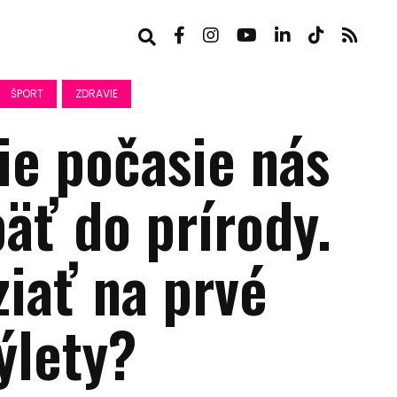
ŠPORT
ZDRAVIE
ie počasie nás
äť do prírody.
ziať na prvé
ýlety?