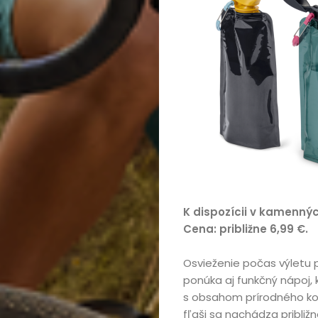
kúpou,
recenzie
Technológie
Životný
štýl
Prevádzkova
K dispozícii v kamenný
Cena: približne 6,99 €.
Vyhľadať
Osvieženie počas výletu 
ponúka aj funkčný nápoj,
s obsahom prírodného kof
fľaši sa nachádza pribli