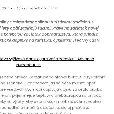
la 2026
Aktualizované: 8. apríla 2026
jiny s mimoriadne silnou turistickou tradíciou. S
j lesy opäť zapĺňajú ľuďmi. Práve na začiatok novej
s kolekciou Začiatok dobrodružstva, ktorá prináša
tické doplnky na turistiku, cyklistiku či voľný čas v
iové výživové doplnky pre vaše zdravie – Advance
Nutraceutics
 hrebene Malých Karpát alebo hlboké bukové lesy Polonín
né scenérie. S príchodom jari sa tieto miesta opäť
e všetkých, ktorí radi objavujú krajinu zo sedla bicykla
šie dni, príjemnejšie teploty a prebúdzajúca sa príroda
ky na výlety. Aby sme si však mohli každý krok naplno
en pohodlné a funkčné oblečenie, ale aj praktické
očasiu a zvládnu tempo dobrodružstva.