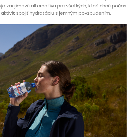
je zaujímavú alternatívu pre všetkých, ktorí chcú počas
 aktivít spojiť hydratáciu s jemným povzbudením.