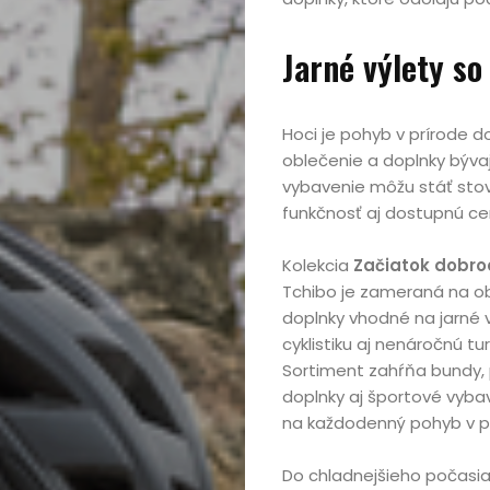
Jarné výlety s
Hoci je pohyb v prírode 
oblečenie a doplnky býva
vybavenie môžu stáť stov
funkčnosť aj dostupnú ce
Kolekcia
Začiatok dobro
Tchibo je zameraná na o
doplnky vhodné na jarné v
cyklistiku aj nenáročnú turi
Sortiment zahŕňa bundy, 
doplnky aj športové vyba
na každodenný pohyb v pr
Do chladnejšieho počasia