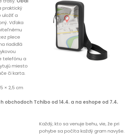
 trasy.
Obal
 praktický
uložiť a
pný. Vďaka
viteľnému
cez plece
na riadidlá
tykovou
e telefónu a
ytujú miesto
če či karta.
7,5 × 2,5 cm
ch obchodoch Tchibo od 14.4. a na eshope od 7.4.
Každý, kto sa venuje behu, vie, že pri
pohybe sa počíta každý gram navyše.