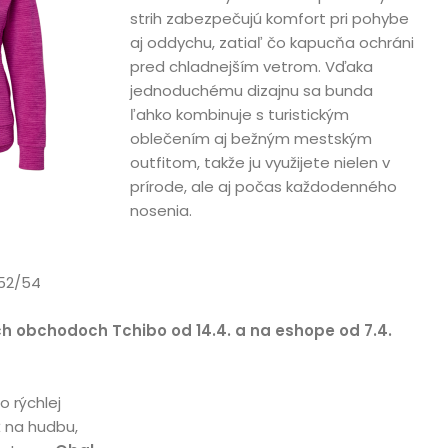
strih zabezpečujú komfort pri pohybe
aj oddychu, zatiaľ čo kapucňa ochráni
pred chladnejším vetrom. Vďaka
jednoduchému dizajnu sa bunda
ľahko kombinuje s turistickým
oblečením aj bežným mestským
outfitom, takže ju využijete nielen v
prírode, ale aj počas každodenného
nosenia.
 52/54
ch obchodoch Tchibo od 14.4. a na eshope od 7.4.
 rýchlej
ž na hudbu,