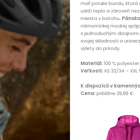
mať poruke bundu, ktorá 
udrží teplo a zároveň ne
miesta v batohu
. Pánsk
námorníckej modrej spája
s jednoduchým dizajnom
svojej skladnosti a univerz
výlety do prírody.
Materiál:
100 % polyester
Veľkosti:
XS 32/34 – XXL
K dispozícii v kamenný
Cena:
približne 29,99 €.