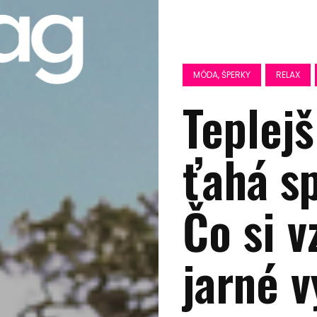
MÓDA, ŠPERKY
RELAX
Teplejš
ťahá sp
Čo si v
jarné v