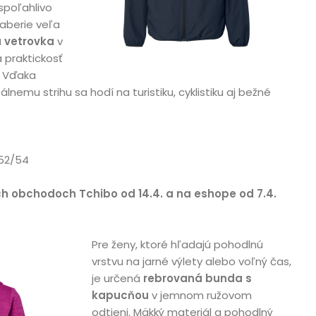
spoľahlivo
zaberie veľa
a vetrovka
v
 praktickosť
. Vďaka
álnemu strihu sa hodí na turistiku, cyklistiku aj bežné
 52/54
ch obchodoch Tchibo od 14.4. a na eshope od 7.4.
Pre ženy, ktoré hľadajú pohodlnú
vrstvu na jarné výlety alebo voľný čas,
je určená
rebrovaná bunda s
kapucňou
v jemnom ružovom
odtieni. Mäkký materiál a pohodlný