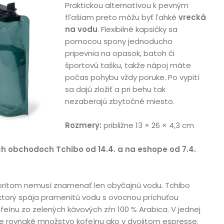
Praktickou alternatívou k pevným
fľašiam preto môžu byť ľahké
vrecká
na vodu
. Flexibilné kapsičky sa
pomocou spony jednoducho
pripevnia na opasok, batoh či
športovú tašku, takže nápoj máte
počas pohybu vždy poruke. Po vypití
sa dajú zložiť a pri behu tak
nezaberajú zbytočné miesto.
Rozmery:
približne 13 × 26 × 4,3 cm
teľ
ch obchodoch Tchibo od 14.4. a na eshope od 7.4.
pritom nemusí znamenať len obyčajnú vodu. Tchibo
 ktorý spája pramenitú vodu s ovocnou príchuťou
eínu zo zelených kávových zŕn 100 % Arabica. V jednej
žne rovnaké množstvo kofeínu ako v dvojitom espresse.