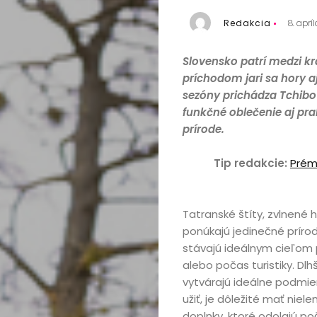
Redakcia
8. aprí
Slovensko patrí medzi kra
príchodom jari sa hory a
sezóny prichádza Tchibo 
funkčné oblečenie aj prak
prírode.
Tip redakcie:
Prém
Tatranské štíty, zvlnené
ponúkajú jedinečné prírod
stávajú ideálnym cieľom pr
alebo počas turistiky. Dlh
vytvárajú ideálne podmien
užiť, je dôležité mať niel
doplnky, ktoré odolajú p