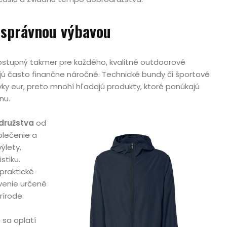
o správnou výbavou
dostupný takmer pre každého, kvalitné outdoorové
jú často finančne náročné. Technické bundy či športové
ky eur, preto mnohí hľadajú produkty, ktoré ponúkajú
nu.
družstva
od
blečenie a
ýlety,
stiku.
praktické
venie určené
írode.
 sa oplatí