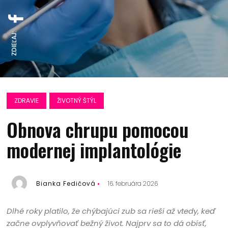
ZDIEĽAJ:
ZDRAVIE
ŽIVOTNÝ ŠTÝL
Obnova chrupu pomocou
modernej implantológie
Bianka Fedičová
16. februára 2026
Dlhé roky platilo, že chýbajúci zub sa rieši až vtedy, keď
začne ovplyvňovať bežný život. Najprv sa to dá obísť,