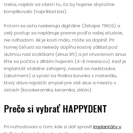
treba, najskôr sa ošetrí to, čo by hojenie zbytočne
komplikovalo (napríklad kaz).
Potom sa ústa naskenujú digitálne (3shape TRIOS) a
celý postup sa naplánuje presne podľa vašej situácie,
nie odhadom. Ak je kosti málo, môže sa doplniť. Pri
hornej čeľusti sa niekedy dopĺňa kostný základ pod
dutinou nad stoličkami (sinus lift) a pri otvorenom sinus
lifte sa počíta s dlhším hojením (4–6 mesiacov). Keď je
implantát stabilne zahojený, nasadí sa nadstavba
(abutment) a vyrobí sa finálna korunka z materiálu,
ktorý dáva najväčší zmysel pre váš skus a miesto v
ústach (kovokeramika, keramika, zirkón).
Prečo si vybrať HAPPYDENT
Pri rozhodovaní o tom, kde si dať spraviť
implantáty v