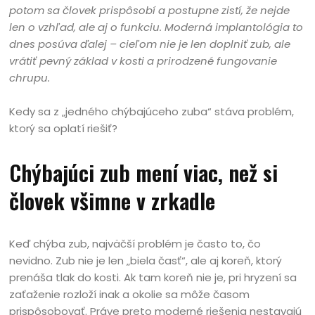
potom sa človek prispôsobí a postupne zistí, že nejde
len o vzhľad, ale aj o funkciu. Moderná implantológia to
dnes posúva ďalej – cieľom nie je len doplniť zub, ale
vrátiť pevný základ v kosti a prirodzené fungovanie
chrupu.
Kedy sa z „jedného chýbajúceho zuba“ stáva problém,
ktorý sa oplatí riešiť?
Chýbajúci zub mení viac, než si
človek všimne v zrkadle
Keď chýba zub, najväčší problém je často to, čo
nevidno. Zub nie je len „biela časť“, ale aj koreň, ktorý
prenáša tlak do kosti. Ak tam koreň nie je, pri hryzení sa
zaťaženie rozloží inak a okolie sa môže časom
prispôsobovať. Práve preto moderné riešenia nestavajú