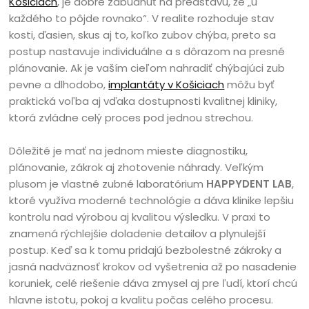
Košiciach
, je dobré zabudnúť na predstavu, že „u
každého to pôjde rovnako“. V realite rozhoduje stav
kosti, ďasien, skus aj to, koľko zubov chýba, preto sa
postup nastavuje individuálne a s dôrazom na presné
plánovanie. Ak je vaším cieľom nahradiť chýbajúci zub
pevne a dlhodobo,
implantáty v Košiciach
môžu byť
praktická voľba aj vďaka dostupnosti kvalitnej kliniky,
ktorá zvládne celý proces pod jednou strechou.
Dôležité je mať na jednom mieste diagnostiku,
plánovanie, zákrok aj zhotovenie náhrady. Veľkým
plusom je vlastné zubné laboratórium
HAPPYDENT LAB
,
ktoré využíva moderné technológie a dáva klinike lepšiu
kontrolu nad výrobou aj kvalitou výsledku. V praxi to
znamená rýchlejšie doladenie detailov a plynulejší
postup. Keď sa k tomu pridajú bezbolestné zákroky a
jasná nadväznosť krokov od vyšetrenia až po nasadenie
koruniek, celé riešenie dáva zmysel aj pre ľudí, ktorí chcú
hlavne istotu, pokoj a kvalitu počas celého procesu.