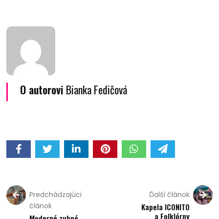
O autorovi
Bianka Fedičová
Predchádzajúci
Ďalší článok
článok
Kapela ICONITO
a Folklórny
Moderné zubné