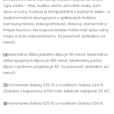
typy zvuku – hlas, hudbu, vietor, prírodné zvuky, šum
davu a ruchy. Funkcia je kompatibilná s bežnými video- a
audioformátmi dostupnými v aplikáciách Galéria,
Samsung Notes, Videoprehrávač, Hlasový záznamník a
Prepis hovorov. Na rozpoznávanie môže mať vplyv zdroj
zvuku a stav videozáznamu. Za presnosť výsledkov sa
neručí.
14
Maximálna dĺžka jedného klipu je 90 minút. Maximálna
dĺžka spojených klipov je 180 minút. Maximálny počet
klipov v jednom projekte je 60. Za presnosť výsledkov sa
neručí.
15
Porovnanie Galaxy S25 FE s modelom Galaxy S24 FE
(batéria s kapacitou 4700 mAh, káblové nabíjanie 25 W).
16
Porovnanie Galaxy S25 FE s modelom Galaxy S24 FE.