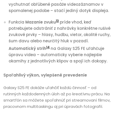
vychutnať obľúbené pasáže videozáznamov v
spomalenej podobe – stačí jediný dotyk displeja.
13
Funkcia
Mazanie zvuku
príde vhod, keď
potrebujete odstrániť z nahrávky konkrétne rušivé
zvukové prvky – hlasy, hudbu, vietor, okolité ruchy,
šum davu alebo neurčitý hluk v pozadí.
14
Automatický strih
na Galaxy S25 FE uľahčuje
úpravu videa – automaticky vyberie najlepšie
okamihy z jednotlivých klipov a spojí ich dokopy.
Spoľahlivý výkon, vylepšené prevedenie
Galaxy S25 FE dokáže uľahčiť každú činnosť – od
rutinných každodenných úloh až po kreatívnu prácu. Na
smartfón sa môžete spoľahnúť pri streamovaní filmov,
pracovnom multitaskingu aj pri úpravách fotografií.