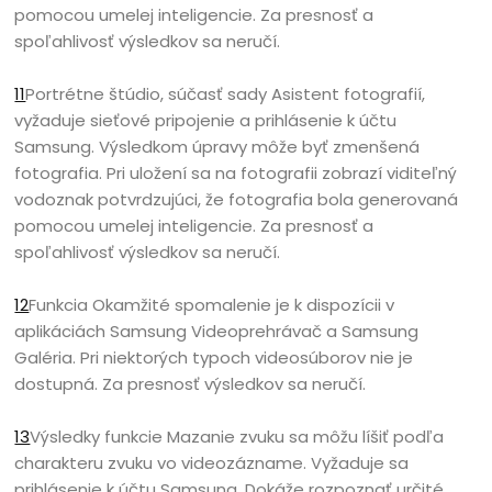
pomocou umelej inteligencie. Za presnosť a
spoľahlivosť výsledkov sa neručí.
11
Portrétne štúdio, súčasť sady Asistent fotografií,
vyžaduje sieťové pripojenie a prihlásenie k účtu
Samsung. Výsledkom úpravy môže byť zmenšená
fotografia. Pri uložení sa na fotografii zobrazí viditeľný
vodoznak potvrdzujúci, že fotografia bola generovaná
pomocou umelej inteligencie. Za presnosť a
spoľahlivosť výsledkov sa neručí.
12
Funkcia Okamžité spomalenie je k dispozícii v
aplikáciách Samsung Videoprehrávač a Samsung
Galéria. Pri niektorých typoch videosúborov nie je
dostupná. Za presnosť výsledkov sa neručí.
13
Výsledky funkcie Mazanie zvuku sa môžu líšiť podľa
charakteru zvuku vo videozázname. Vyžaduje sa
prihlásenie k účtu Samsung. Dokáže rozpoznať určité