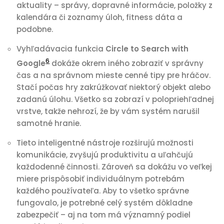
aktuality – správy, dopravné informácie, položky z
kalendára či zoznamy úloh, fitness dáta a
podobne.
Vyhľadávacia funkcia
Circle to Search with
6
Google
dokáže okrem iného zobraziť v správny
čas a na správnom mieste cenné tipy pre hráčov.
Stačí počas hry zakrúžkovať niektorý objekt alebo
zadanú úlohu. Všetko sa zobrazí v polopriehľadnej
vrstve, takže nehrozí, že by vám systém narušil
samotné hranie.
Tieto inteligentné nástroje rozširujú možnosti
komunikácie, zvyšujú produktivitu a uľahčujú
každodenné činnosti. Zároveň sa dokážu vo veľkej
miere prispôsobiť individuálnym potrebám
každého používateľa. Aby to všetko správne
fungovalo, je potrebné celý systém dôkladne
zabezpečiť – aj na tom má významný podiel