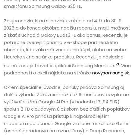
smartfónu Samsung Galaxy S25 FE.
Záujemcovia, ktorí si novinku zakúpia od 4. 9. do 30. 9.
2025 a do konca októbra napíšu recenziu, majú možnosť
získať slúchadlá Galaxy Buds3 FE ako bonus. Recenziu je
potrebné zverejniť priamo v e-shope partnerského
obchodu, kde zákazník zariadenie kúpil, alebo na webe
Heureka.sk na stránke produktu. Recenziu je následne
21
nutné zaregistrovať v aplikácii Samsung Members
. Viac
podrobností o akcii nájdete na stránke
novysamsung.sk
.
Okrem špeciálnej úvodnej ponuky pridáva Samsung aj
ďalšiu výhodu. Zákazníci môžu až 6 mesiacov bezplatne
využívať službu Google AI Pro (v hodnote 131,94 EUR)
spolu s 2 TB cloudovým úložiskom bez ďalších poplatkov.
Google AI Pro prináša prístup k najpokročilejším
modelom spoločnosti Google vrátane funkcií ako Gems
(osobní poradcovia na rôzne témy) a Deep Research,