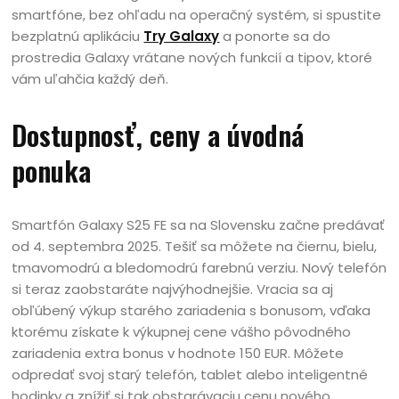
smartfóne, bez ohľadu na operačný systém, si spustite
bezplatnú aplikáciu
Try Galaxy
a ponorte sa do
prostredia Galaxy vrátane nových funkcií a tipov, ktoré
vám uľahčia každý deň.
Dostupnosť, ceny a úvodná
ponuka
Smartfón Galaxy S25 FE sa na Slovensku začne predávať
od 4. septembra 2025. Tešiť sa môžete na čiernu, bielu,
tmavomodrú a bledomodrú farebnú verziu. Nový telefón
si teraz zaobstaráte najvýhodnejšie. Vracia sa aj
obľúbený výkup starého zariadenia s bonusom, vďaka
ktorému získate k výkupnej cene vášho pôvodného
zariadenia extra bonus v hodnote 150 EUR. Môžete
odpredať svoj starý telefón, tablet alebo inteligentné
hodinky a znížiť si tak obstarávaciu cenu nového