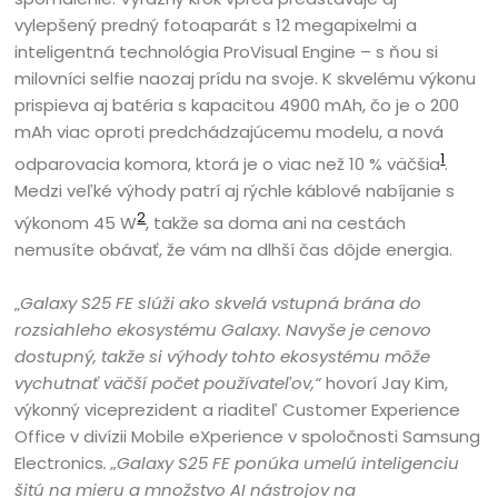
vylepšený predný fotoaparát s 12 megapixelmi a
inteligentná technológia ProVisual Engine – s ňou si
milovníci selfie naozaj prídu na svoje. K skvelému výkonu
prispieva aj batéria s kapacitou 4900 mAh, čo je o 200
mAh viac oproti predchádzajúcemu modelu, a nová
1
odparovacia komora, ktorá je o viac než 10 % väčšia
.
Medzi veľké výhody patrí aj rýchle káblové nabíjanie s
2
výkonom 45 W
, takže sa doma ani na cestách
nemusíte obávať, že vám na dlhší čas dôjde energia.
„
Galaxy S25 FE slúži ako skvelá vstupná brána do
rozsiahleho ekosystému Galaxy. Navyše je cenovo
dostupný, takže si výhody tohto ekosystému môže
vychutnať väčší počet používateľov,“
hovorí Jay Kim,
výkonný viceprezident a riaditeľ Customer Experience
Office v divízii Mobile eXperience v spoločnosti Samsung
Electronics
. „Galaxy S25 FE ponúka umelú inteligenciu
šitú na mieru a množstvo AI nástrojov na