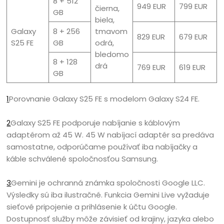
8 + 512
949 EUR
799 EUR
čierna,
GB
biela,
Galaxy
8 + 256
tmavom
829 EUR
679 EUR
S25 FE
GB
odrá,
bledomo
8 + 128
drá
769 EUR
619 EUR
GB
1
Porovnanie Galaxy S25 FE s modelom Galaxy S24 FE.
2
Galaxy S25 FE podporuje nabíjanie s káblovým
adaptérom až 45 W. 45 W nabíjací adaptér sa predáva
samostatne, odporúčame používať iba nabíjačky a
káble schválené spoločnosťou Samsung.
3
Gemini je ochranná známka spoločnosti Google LLC.
Výsledky sú iba ilustračné. Funkcia Gemini Live vyžaduje
sieťové pripojenie a prihlásenie k účtu Google.
Dostupnosť služby môže závisieť od krajiny, jazyka alebo