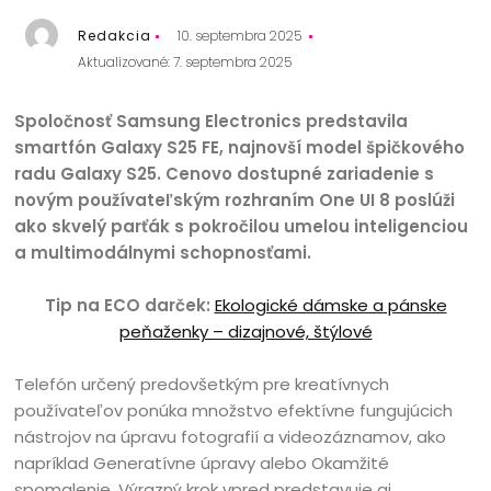
Redakcia
10. septembra 2025
Aktualizované: 7. septembra 2025
Spoločnosť Samsung Electronics predstavila
smartfón Galaxy S25 FE, najnovší model špičkového
radu Galaxy S25. Cenovo dostupné zariadenie s
novým používateľským rozhraním One UI 8 poslúži
ako skvelý parťák s pokročilou umelou inteligenciou
a multimodálnymi schopnosťami.
Tip na ECO darček:
Ekologické dámske a pánske
peňaženky – dizajnové, štýlové
Telefón určený predovšetkým pre kreatívnych
používateľov ponúka množstvo efektívne fungujúcich
nástrojov na úpravu fotografií a videozáznamov, ako
napríklad Generatívne úpravy alebo Okamžité
spomalenie. Výrazný krok vpred predstavuje aj