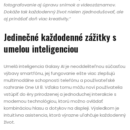
fotografovanie aj úpravu snímok a videozáznamov.
Dokáže tak každodenný život nielen zjednodušovať, ale
aj prinášať doň viac kreativity.“
Jedinečné každodenné zážitky s
umelou inteligenciou
Umelá inteligencia Galaxy AI je neoddeliteľnou súčasťou
výbavy smartfónu, jej fungovanie ešte viac zlepšujú
multimodálne schopnosti telefónu a používateľské
rozhranie One UI 8. Vďaka tomu môžu noví používatelia
vstúpiť do éry prirodzenej a jednoduchej interakcie s
modernou technológiou, ktorú možno ovládať
kombináciou hlasu a dotykov na displeji. Výsledkom je
intuitívna asistencia, ktorá výrazne uľahčuje každodenný
život.