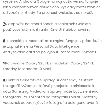
systému Android a Google na najnovšiu verziu. Funguje
len v kompatibilných aplikáciách. Výsledky môžu závisieť
od vizuálnej zhody. Za presnosť výsledkov sa neručí.
7
K dispozícii na smartfónoch a tabletoch Galaxy s
používateľským rozhraním One UI 8 alebo novším.
8
Technológia Personal Data Engine funguje v prípade, že
je zapnuté menu Personal Data Intelligence.
Analyzované dáta sa po vypnutí tohto menu vymažú.
9
Porovnanie Galaxy S25 FE s modelom Galaxy S24 FE
(predný fotoaparát 10 Mpx).
10
Funkcia Generatívne úpravy, súčasť sady Asistent
fotografií, vyžaduje sieťové pripojenie a prihlásenie k
účtu Samsung. Výsledkom úpravy môže byť zmenšená
fotografia. Pri uložení sa na fotografii zobrazí viditeľný
vodoznak potvrdzujúci, že fotografia bola generovaná