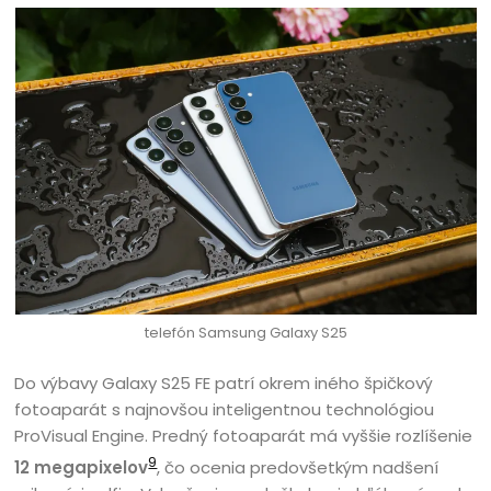
telefón Samsung Galaxy S25
Do výbavy Galaxy S25 FE patrí okrem iného špičkový
fotoaparát s najnovšou inteligentnou technológiou
ProVisual Engine. Predný fotoaparát má vyššie rozlíšenie
9
12 megapixelov
, čo ocenia predovšetkým nadšení