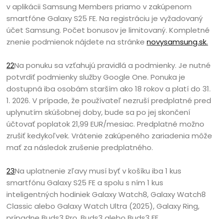
v aplikácii Samsung Members priamo v zakúpenom
smartfóne Galaxy S25 FE. Na registráciu je vyžadovaný
účet Samsung. Počet bonusov je limitovaný. Kompletné
znenie podmienok nájdete na stránke
novysamsung.sk
.
22
Na ponuku sa vzťahujú pravidlá a podmienky. Je nutné
potvrdiť podmienky služby Google One. Ponuka je
dostupná iba osobám starším ako 18 rokov a platí do 31.
1. 2026. V prípade, že používateľ nezruší predplatné pred
uplynutím skúšobnej doby, bude sa po jej skončení
účtovať poplatok 21,99 EUR/mesiac. Predplatné možno
zrušiť kedykoľvek. Vrátenie zakúpeného zariadenia môže
mať za následok zrušenie predplatného.
23
Na uplatnenie zľavy musí byť v košíku iba 1 kus
smartfónu Galaxy S25 FE a spolu s ním 1 kus
inteligentných hodiniek Galaxy Watch8, Galaxy Watch8
Classic alebo Galaxy Watch Ultra (2025), Galaxy Ring,
prípadne Buds3 Pro, Buds3 alebo Buds3 FE.