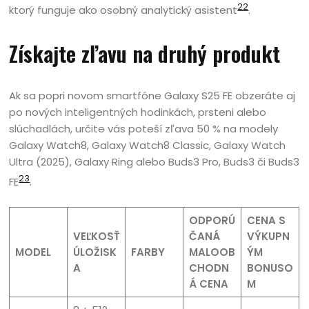
22
ktorý funguje ako osobný analytický asistent
.
Získajte zľavu na druhý produkt
Ak sa popri novom smartfóne Galaxy S25 FE obzeráte aj
po nových inteligentných hodinkách, prsteni alebo
slúchadlách, určite vás poteší zľava 50 % na modely
Galaxy Watch8, Galaxy Watch8 Classic, Galaxy Watch
Ultra (2025), Galaxy Ring alebo Buds3 Pro, Buds3 či Buds3
23
FE
.
ODPORÚ
CENA S
VEĽKOSŤ
ČANÁ
VÝKUPN
MODEL
ÚLOŽISK
FARBY
MALOOB
ÝM
A
CHODN
BONUSO
Á CENA
M