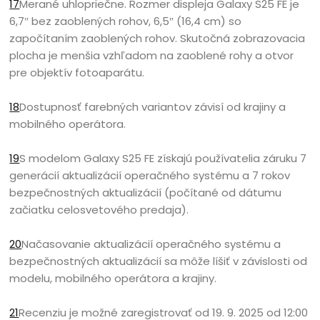
17
Merané uhlopriečne. Rozmer displeja Galaxy S25 FE je
6,7″ bez zaoblených rohov, 6,5″ (16,4 cm) so
započítaním zaoblených rohov. Skutočná zobrazovacia
plocha je menšia vzhľadom na zaoblené rohy a otvor
pre objektív fotoaparátu.
18
Dostupnosť farebných variantov závisí od krajiny a
mobilného operátora.
19
S modelom Galaxy S25 FE získajú používatelia záruku 7
generácií aktualizácií operačného systému a 7 rokov
bezpečnostných aktualizácií (počítané od dátumu
začiatku celosvetového predaja).
20
Načasovanie aktualizácií operačného systému a
bezpečnostných aktualizácií sa môže líšiť v závislosti od
modelu, mobilného operátora a krajiny.
21
Recenziu je možné zaregistrovať od 19. 9. 2025 od 12:00