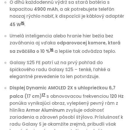
O dlhú každodennú výdrž sa stará batéria s
kapacitou
4900 mAh
, a ak potrebujete telefón
naozaj rýchlo nabiť, k dispozícii je káblový adaptér
15
45 W
.
Umelá inteligencia alebo hranie hier bežia bez
zaváhania aj vďaka
odparovacej komore, ktorá
16
sa zväčšila o 10 %
a lepšie tak odvádza teplo.
Galaxy S25 FE patrí už na prvý pohľad do
špičkového radu Galaxy S25 – tenké, ľahké a
elegantné prevedenie to len potvrdzuje.
Displej Dynamic AMOLED 2X s uhlopriečkou 6,7
17
palca (17 cm)
s obnovovacou frekvenciou
120 Hz
ponúka vynikajúci obraz, vylepšený pevný rám z
hliníka
Armor Aluminum
zvyšuje odolnosť
zariadenia a zároveň pôsobí štýlovo. Príslušnosť k
radu Galaxy S je okamžite zrejmá, pribudli však