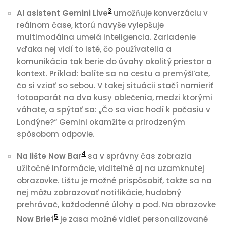
3
AI asistent Gemini Live
umožňuje konverzáciu v
reálnom čase, ktorú navyše vylepšuje
multimodálna umelá inteligencia. Zariadenie
vďaka nej vidí to isté, čo používatelia a
komunikácia tak berie do úvahy okolitý priestor a
kontext. Príklad: balíte sa na cestu a premýšľate,
čo si vziať so sebou. V takej situácii stačí namieriť
fotoaparát na dva kusy oblečenia, medzi ktorými
váhate, a spýtať sa: „Čo sa viac hodí k počasiu v
Londýne?“ Gemini okamžite a prirodzeným
spôsobom odpovie.
4
Na lište Now Bar
sa v správny čas zobrazia
užitočné informácie, viditeľné aj na uzamknutej
obrazovke. Lištu je možné prispôsobiť, takže sa na
nej môžu zobrazovať notifikácie, hudobný
prehrávač, každodenné úlohy a pod. Na obrazovke
5
Now Brief
je zasa možné vidieť personalizované