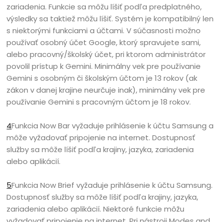
zariadenia. Funkcie sa môžu líšiť podľa predplatného,
výsledky sa taktiež môžu líšiť. Systém je kompatibilný len
s niektorými funkciami a účtami. V súčasnosti možno
používať osobný účet Google, ktorý spravujete sami,
alebo pracovný/školský účet, pri ktorom administrátor
povolil prístup k Gemini. Minimálny vek pre používanie
Gemini s osobným či školským účtom je 13 rokov (ak
zákon v danej krajine neurčuje inak), minimálny vek pre
používanie Gemini s pracovným účtom je 18 rokov.
4
Funkcia Now Bar vyžaduje prihlásenie k účtu Samsung a
môže vyžadovať pripojenie na internet. Dostupnosť
služby sa môže líšiť podľa krajiny, jazyka, zariadenia
alebo aplikácií.
5
Funkcia Now Brief vyžaduje prihlásenie k účtu Samsung.
Dostupnosť služby sa môže líšiť podľa krajiny, jazyka,
zariadenia alebo aplikácií. Niektoré funkcie môžu
vyžadovať pripojenie na internet. Pri nástroji Modes and