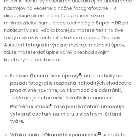
milovníci selfie. Vylepšenia sa dočkala aj obľúbená sada
nástrojov na večerné a nočné fotografovanie – k
dispozícii je okrem iného fotografický režim s
minimalizáciou šumu alebo technológia
Super HDR
pri
natáčaní videa, vďaka ktorej sa môžete tešiť na živé
farby a výrazný kontrast v každom zábere. Overený
Asistent fotografií
výrazne rozširuje možnosti úprav,
takže môžete dať úplne voľný priechod svojim
kreatívnym predstavám.
10
Funkcia
Generatívne úpravy
automaticky na
pozadí fotografie rozpozná náhodných chodcov a
proaktívne navrhne, čo z kompozície odstrániť,
takže nie je nutné riešiť čokoľvek manuálne.
11
Portrétne štúdio
zase používateľom umožňuje
vytvárať avatary na mieru s vlastnými črtami
tváre.
12
Vďaka funkcii
Okamžité spomalenie
si môžete