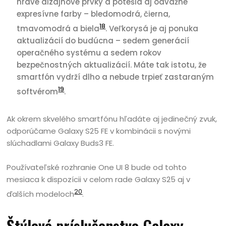
hravé dizajnové prvky a potešia aj odvážne
expresívne farby – bledomodrá, čierna,
18
tmavomodrá a biela
. Veľkorysá je aj ponuka
aktualizácií do budúcna – sedem generácií
operačného systému a sedem rokov
bezpečnostných aktualizácií. Máte tak istotu, že
smartfón vydrží dlho a nebude trpieť zastaraným
19
softvérom
.
Ak okrem skvelého smartfónu hľadáte aj jedinečný zvuk,
odporúčame Galaxy S25 FE v kombinácii s novými
slúchadlami Galaxy Buds3 FE.
Používateľské rozhranie One UI 8 bude od tohto
mesiaca k dispozícii v celom rade Galaxy S25 aj v
20
ďalších modeloch
.
Štýlové príslušenstvo Galaxy