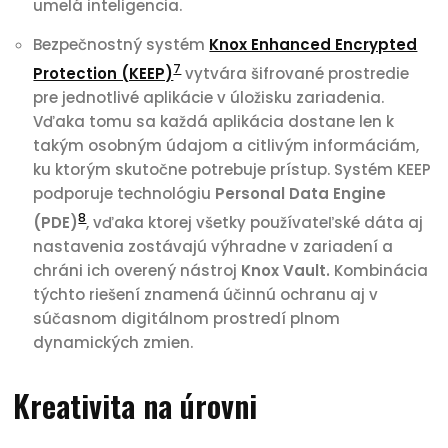
umelá inteligencia.
Bezpečnostný systém
Knox Enhanced Encrypted
7
Protection (KEEP)
vytvára šifrované prostredie
pre jednotlivé aplikácie v úložisku zariadenia.
Vďaka tomu sa každá aplikácia dostane len k
takým osobným údajom a citlivým informáciám,
ku ktorým skutočne potrebuje prístup. Systém KEEP
podporuje technológiu
Personal Data Engine
8
(PDE)
, vďaka ktorej všetky používateľské dáta aj
nastavenia zostávajú výhradne v zariadení a
chráni ich overený nástroj
Knox Vault.
Kombinácia
týchto riešení znamená účinnú ochranu aj v
súčasnom digitálnom prostredí plnom
dynamických zmien.
Kreativita na úrovni