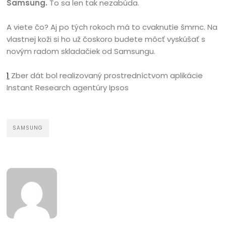
Samsung.
To sa len tak nezabúda.
A viete čo? Aj po tých rokoch má to cvaknutie šmrnc. Na
vlastnej koži si ho už čoskoro budete môcť vyskúšať s
novým radom skladačiek od Samsungu.
1
Zber dát bol realizovaný prostredníctvom aplikácie
Instant Research agentúry Ipsos
SAMSUNG