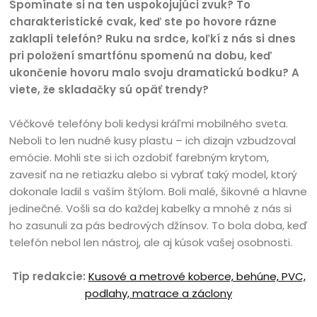
Spomínate si na ten uspokojujúci zvuk? To
charakteristické cvak, keď ste po hovore rázne
zaklapli telefón? Ruku na srdce, koľkí z nás si dnes
pri položení smartfónu spomenú na dobu, keď
ukončenie hovoru malo svoju dramatickú bodku? A
viete, že skladačky sú opäť trendy?
Véčkové telefóny boli kedysi kráľmi mobilného sveta.
Neboli to len nudné kusy plastu – ich dizajn vzbudzoval
emócie. Mohli ste si ich ozdobiť farebným krytom,
zavesiť na ne retiazku alebo si vybrať taký model, ktorý
dokonale ladil s vaším štýlom. Boli malé, šikovné a hlavne
jedinečné. Vošli sa do každej kabelky a mnohé z nás si
ho zasunuli za pás bedrových džínsov. To bola doba, keď
telefón nebol len nástroj, ale aj kúsok vašej osobnosti.
Tip redakcie:
Kusové a metrové koberce, behúne, PVC,
podlahy, matrace a záclony