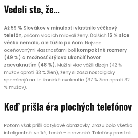
Vedeli ste, že…
Až 59 % Slovákov v minulosti vlastnilo véčkový
telefón
, pričom viac ich milovali ženy. Ďalších
15 % síce
véčko nemalo, ale túžilo po ňom
. Najviac
oceňovanými vlastnosťami boli
kompaktné rozmery
(49 %) a možnosť štýlovo ukončiť hovor
zacvaknutím (48 %).
Muži si viac vážili dizajn (42 %
mužov oproti 33 % žien), ženy si zasa nostalgicky
spomínajú na to ikonické cvaknutie (37 % žien oproti 32
% mužov).
Keď prišla éra plochých telefónov
Potom však prišli dotykové obrazovky. Zrazu bolo všetko
inteligentné, veľké, tenké – a rovnaké. Telefóny prestali