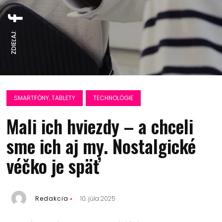
ZDIEĽAJ:
SMARTFÓNY, TABLETY
TECHNOLÓGIE
Mali ich hviezdy – a chceli
sme ich aj my. Nostalgické
véčko je späť
Redakcia
10. júla 2025