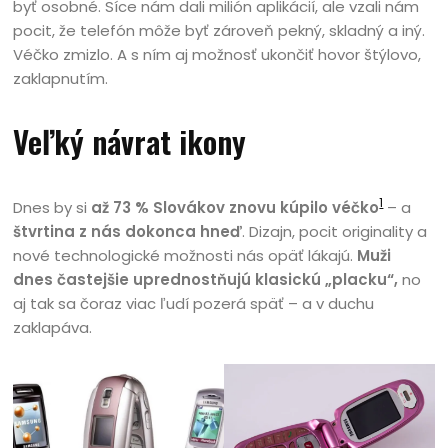
byť osobné. Síce nám dali milión aplikácií, ale vzali nám
pocit, že telefón môže byť zároveň pekný, skladný a iný.
Véčko zmizlo. A s ním aj možnosť ukončiť hovor štýlovo,
zaklapnutím.
Veľký návrat ikony
1
Dnes by si
až 73 % Slovákov znovu kúpilo véčko
– a
štvrtina z nás dokonca hneď
. Dizajn, pocit originality a
nové technologické možnosti nás opäť lákajú.
Muži
dnes častejšie uprednostňujú klasickú „placku“,
no
aj tak sa čoraz viac ľudí pozerá späť – a v duchu
zaklapáva.