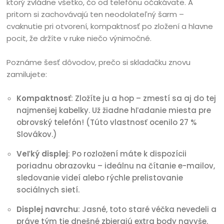
ktorý zvládne všetko, čo od telefónu očakávate. A
pritom si zachovávajú ten neodolateľný šarm –
cvaknutie pri otvorení, kompaktnosť po zložení a hlavne
pocit, že držíte v ruke niečo výnimočné.
Poznáme šesť dôvodov, prečo si skladačku znovu
zamilujete:
Kompaktnosť
: Zložíte ju a hop – zmestí sa aj do tej
najmenšej kabelky. Už žiadne hľadanie miesta pre
obrovský telefón! (Túto vlastnosť ocenilo 27 %
Slovákov.)
Veľký displej
: Po rozložení máte k dispozícii
poriadnu obrazovku – ideálnu na čítanie e-mailov,
sledovanie videí alebo rýchle prelistovanie
sociálnych sietí.
Displej navrchu
: Jasné, toto staré véčka nevedeli a
práve tým tie dnešné zbierajú extra body navyše.