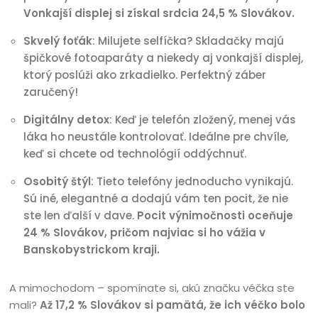
Vonkajší displej si získal srdcia 24,5 % Slovákov.
Skvelý foťák
: Milujete selfíčka? Skladačky majú
špičkové fotoaparáty a niekedy aj vonkajší displej,
ktorý poslúži ako zrkadielko. Perfektný záber
zaručený!
Digitálny detox
: Keď je telefón zložený, menej vás
láka ho neustále kontrolovať. Ideálne pre chvíle,
keď si chcete od technológií oddýchnuť.
Osobitý štýl
: Tieto telefóny jednoducho vynikajú.
Sú iné, elegantné a dodajú vám ten pocit, že nie
ste len ďalší v dave.
Pocit výnimočnosti oceňuje
24 % Slovákov, pričom najviac si ho vážia v
Banskobystrickom kraji.
A mimochodom – spomínate si, akú značku véčka ste
mali?
Až 17,2 % Slovákov si pamätá, že ich véčko bolo