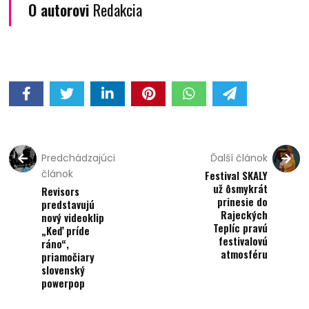
O autorovi
Redakcia
Predchádzajúci
Ďalší článok
článok
Festival SKALY
už ôsmykrát
Revisors
prinesie do
predstavujú
Rajeckých
nový videoklip
Teplíc pravú
„Keď príde
festivalovú
ráno“,
atmosféru
priamočiary
slovenský
powerpop