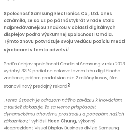
Spoločnosť Samsung Electronics Co., Ltd. dnes
oznámila, že sa už po pätnástykrát v rade stala
najpredávanejšou značkou v oblasti digitálnych
displejov podľa výskumnej spoločnosti Omdia.
Týmto znovu potvrdzuje svoju vedúcu pozíciu medzi
1
výrobcami v tomto odvetví.
Podľa údajov spoločnosti Omdia si Samsung v roku 2023
vydobyl 33 % podiel na celosvetovom trhu digitálneho
značenia, pričom predal viac ako 2 milióny kusov, čím
2
stanovil nový predajný rekord.
„
Tento úspech je odrazom nášho záväzku k inováciám
a taktiež dokazuje, že sa vieme prispôsobiť
dynamickému trhovému prostrediu a potrebám našich
zákazníkov,“
vyhlásil
Hoon Chung,
výkonný
viceprezident Visual Display Business divízie Samsung