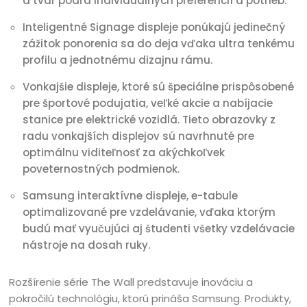
a tvar podľa individuálnych preferencií a potrieb.
Inteligentné Signage displeje ponúkajú jedinečný
zážitok ponorenia sa do deja vďaka ultra tenkému
profilu a jednotnému dizajnu rámu.
Vonkajšie displeje, ktoré sú špeciálne prispôsobené
pre športové podujatia, veľké akcie a nabíjacie
stanice pre elektrické vozidlá. Tieto obrazovky z
radu vonkajších displejov sú navrhnuté pre
optimálnu viditeľnosť za akýchkoľvek
poveternostných podmienok.
Samsung interaktívne displeje, e-tabule
optimalizované pre vzdelávanie, vďaka ktorým
budú mať vyučujúci aj študenti všetky vzdelávacie
nástroje na dosah ruky.
Rozšírenie série The Wall predstavuje inováciu a
pokročilú technológiu, ktorú prináša Samsung. Produkty,