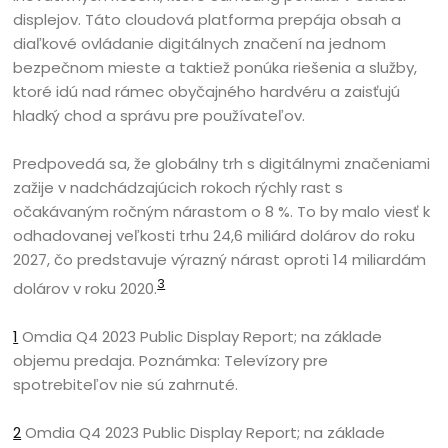
displejov. Táto cloudová platforma prepája obsah a
diaľkové ovládanie digitálnych značení na jednom
bezpečnom mieste a taktiež ponúka riešenia a služby,
ktoré idú nad rámec obyčajného hardvéru a zaisťujú
hladký chod a správu pre používateľov.
Predpovedá sa, že globálny trh s digitálnymi značeniami
zažije v nadchádzajúcich rokoch rýchly rast s
očakávaným ročným nárastom o 8 %. To by malo viesť k
odhadovanej veľkosti trhu 24,6 miliárd dolárov do roku
2027, čo predstavuje výrazný nárast oproti 14 miliardám
3
dolárov v roku 2020.
1
Omdia Q4 2023 Public Display Report; na základe
objemu predaja. Poznámka: Televízory pre
spotrebiteľov nie sú zahrnuté.
2
Omdia Q4 2023 Public Display Report; na základe