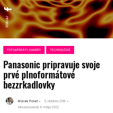
ZDIEĽAJ:
FOTOAPARÁTY, KAMERY
TECHNOLÓGIE
Panasonic pripravuje svoje
prvé plnoformátové
bezzrkadlovky
Marek Poleč
5. októbra 2018
Aktualizované: 6. mája 2022