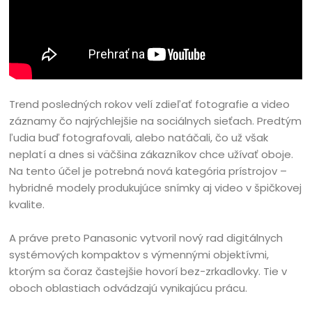
Trend posledných rokov velí zdieľať fotografie a video
záznamy čo najrýchlejšie na sociálnych sieťach. Predtým
ľudia buď fotografovali, alebo natáčali, čo už však
neplatí a dnes si väčšina zákazníkov chce užívať oboje.
Na tento účel je potrebná nová kategória prístrojov –
hybridné modely produkujúce snímky aj video v špičkovej
kvalite.
A práve preto Panasonic vytvoril nový rad digitálnych
systémových kompaktov s výmennými objektívmi,
ktorým sa čoraz častejšie hovorí bez-zrkadlovky. Tie v
oboch oblastiach odvádzajú vynikajúcu prácu.