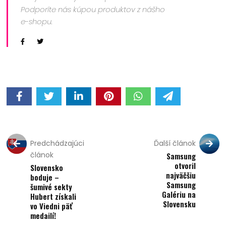
Podporíte nás kúpou produktov z nášho
e-shopu.
Predchádzajúci
Ďalší článok
článok
Samsung
otvoril
Slovensko
najväčšiu
boduje –
Samsung
šumivé sekty
Galériu na
Hubert získali
Slovensku
vo Viedni päť
medailí!