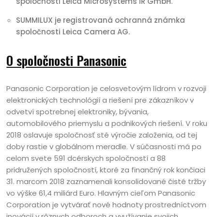
spoločnosti Leica Microsystems IR GmbH.
SUMMILUX je registrovaná ochranná známka
spoločnosti Leica Camera AG.
O spoločnosti Panasonic
Panasonic Corporation je celosvetovým lídrom v rozvoji
elektronických technológií a riešení pre zákazníkov v
odvetví spotrebnej elektroniky, bývania,
automobilového priemyslu a podnikových riešení. V roku
2018 oslavuje spoločnosť sté výročie založenia, od tej
doby rastie v globálnom meradle. V súčasnosti má po
celom svete 591 dcérskych spoločností a 88
pridružených spoločností, ktoré za finančný rok končiaci
31. marcom 2018 zaznamenali konsolidované čisté tržby
vo výške 61,4 miliárd Euro. Hlavným cieľom Panasonic
Corporation je vytvárať nové hodnoty prostredníctvom
inovácií v rôznych odboroch a využívanie svojich