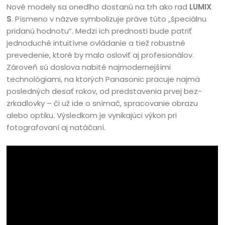
Nové modely sa onedlho dostanú na trh ako rad
LUMIX
S
. Písmeno v názve symbolizuje práve túto „špeciálnu
pridanú hodnotu“. Medzi ich prednosti bude patriť
jednoduché intuitívne ovládanie a tiež robustné
prevedenie, ktoré by malo osloviť aj profesionálov.
Zároveň sú doslova nabité najmodernejšími
technológiami, na ktorých Panasonic pracuje najmä
posledných desať rokov, od predstavenia prvej bez-
zrkadlovky – či už ide o snímač, spracovanie obrazu
alebo optiku. Výsledkom je vynikajúci výkon pri
fotografovaní aj natáčaní.