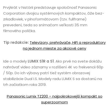
Prvýkrát v histórii predstavuje spoločnosť Panasonic
Corporation dvojicu systémových kompaktov, čiže bez-
zrkadloviek, v plnoformátovom (tzv. fullframe)
prevedení, teda so snímačom veľkosti 35 mm
filmového políčka.
Tip redakcie:
Televízory, prehrávače, HiFi a reproduktory
na jednom mieste za akciové ceny
Ide o modely
LUMIX S1R a S1
. Ako prvé na svete
dokážu
nahrávať video záznamy v rozlíšení 4K vo frekvencii 60p
/ 50p. Do ich výbavy patrí tiež systém obrazovej
stabilizácie Dual I.S. Modely radu LUMIX S sa dostanú na
trh začiatkom roka 2019.
Panasonic Lumix TZ200 – najpokrokovejší kompakt so
superzoomom