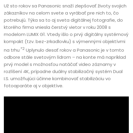
Už sto rokov sa Panasonic snaží zlepšovať životy svojich
zákazníkov na celom svete a vyrábať pre nich to, čo
potrebujú. Týka sa to aj sveta digitálnej fotografie, do
ktorého firma vniesla čerstvý vietor v roku 2008 s
modelom LUMIX G1. Vtedy išlo o prvý digitálny systémový
kompakt (tzv. bez-zrkadlovku) s výmennými objektívmi
.*2
na trhu
Uplynulo desať rokov a Panasonic je v tomto
odbore stále svetovým lídrom – na konte má napríklad
prvý model s možnosťou natáčať video záznamy v
rozlíšení 4K, prípadne duálny stabilizačný systém Dual
I.S. umožňujúci účinne kombinovať stabilizáciu vo
fotoaparáte aj v objektíve.