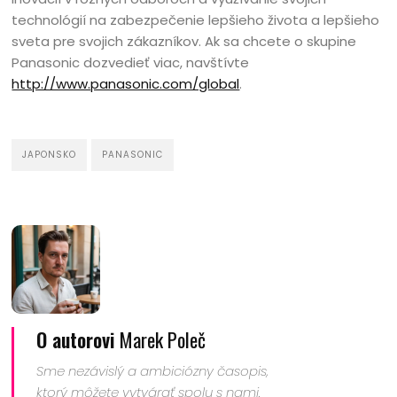
technológií na zabezpečenie lepšieho života a lepšieho
sveta pre svojich zákazníkov. Ak sa chcete o skupine
Panasonic dozvedieť viac, navštívte
http://www.panasonic.com/global
.
JAPONSKO
PANASONIC
O autorovi
Marek Poleč
Sme nezávislý a ambiciózny časopis,
ktorý môžete vytvárať spolu s nami.