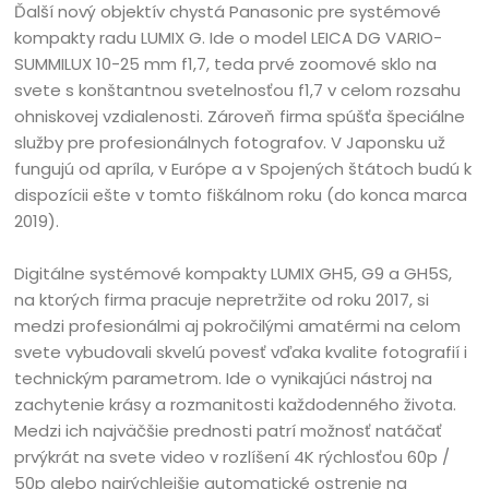
Ďalší nový objektív chystá Panasonic pre systémové
kompakty radu LUMIX G. Ide o model LEICA DG VARIO-
SUMMILUX 10-25 mm f1,7, teda prvé zoomové sklo na
svete s konštantnou svetelnosťou f1,7 v celom rozsahu
ohniskovej vzdialenosti. Zároveň firma spúšťa špeciálne
služby pre profesionálnych fotografov. V Japonsku už
fungujú od apríla, v Európe a v Spojených štátoch budú k
dispozícii ešte v tomto fiškálnom roku (do konca marca
2019).
Digitálne systémové kompakty LUMIX GH5, G9 a GH5S,
na ktorých firma pracuje nepretržite od roku 2017, si
medzi profesionálmi aj pokročilými amatérmi na celom
svete vybudovali skvelú povesť vďaka kvalite fotografií i
technickým parametrom. Ide o vynikajúci nástroj na
zachytenie krásy a rozmanitosti každodenného života.
Medzi ich najväčšie prednosti patrí možnosť natáčať
prvýkrát na svete video v rozlíšení 4K rýchlosťou 60p /
50p alebo najrýchlejšie automatické ostrenie na