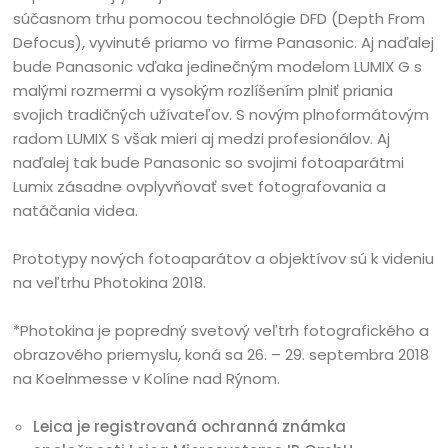
súčasnom trhu pomocou technológie DFD (Depth From
Defocus), vyvinuté priamo vo firme Panasonic. Aj naďalej
bude Panasonic vďaka jedinečným modelom LUMIX G s
malými rozmermi a vysokým rozlíšením plniť priania
svojich tradičných užívateľov. S novým plnoformátovým
radom LUMIX S však mieri aj medzi profesionálov. Aj
naďalej tak bude Panasonic so svojimi fotoaparátmi
Lumix zásadne ovplyvňovať svet fotografovania a
natáčania videa.
Prototypy nových fotoaparátov a objektívov sú k videniu
na veľtrhu Photokina 2018.
*Photokina je popredný svetový veľtrh fotografického a
obrazového priemyslu, koná sa 26. – 29. septembra 2018
na Koelnmesse v Kolíne nad Rýnom.
Leica je registrovaná ochranná známka