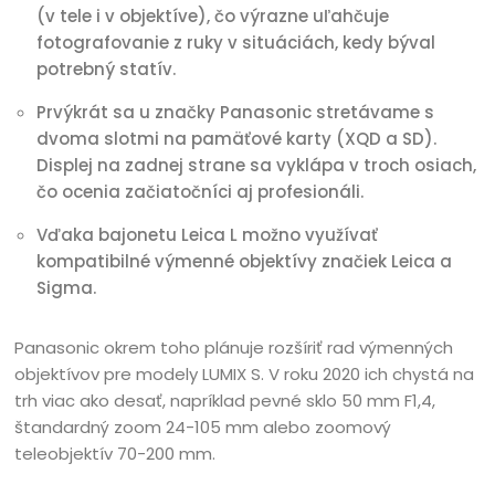
(v tele i v objektíve), čo výrazne uľahčuje
fotografovanie z ruky v situáciách, kedy býval
potrebný statív.
Prvýkrát sa u značky Panasonic stretávame s
dvoma slotmi na pamäťové karty (XQD a SD).
Displej na zadnej strane sa vyklápa v troch osiach,
čo ocenia začiatočníci aj profesionáli.
Vďaka bajonetu Leica L možno využívať
kompatibilné výmenné objektívy značiek Leica a
Sigma.
Panasonic okrem toho plánuje rozšíriť rad výmenných
objektívov pre modely LUMIX S. V roku 2020 ich chystá na
trh viac ako desať, napríklad pevné sklo 50 mm F1,4,
štandardný zoom 24-105 mm alebo zoomový
teleobjektív 70-200 mm.