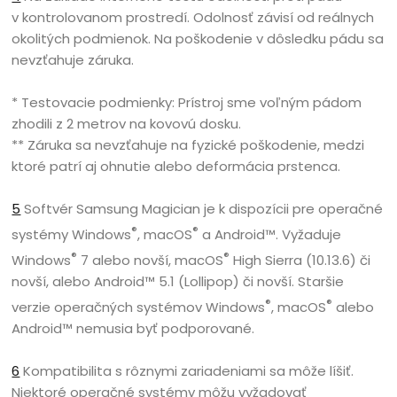
v kontrolovanom prostredí. Odolnosť závisí od reálnych
okolitých podmienok. Na poškodenie v dôsledku pádu sa
nevzťahuje záruka.
* Testovacie podmienky: Prístroj sme voľným pádom
zhodili z 2 metrov na kovovú dosku.
** Záruka sa nevzťahuje na fyzické poškodenie, medzi
ktoré patrí aj ohnutie alebo deformácia prstenca.
5
Softvér Samsung Magician je k dispozícii pre operačné
®
®
systémy Windows
, macOS
a Android™. Vyžaduje
®
®
Windows
7 alebo novší, macOS
High Sierra (10.13.6) či
novší, alebo Android™ 5.1 (Lollipop) či novší. Staršie
®
®
verzie operačných systémov Windows
, macOS
alebo
Android™ nemusia byť podporované.
6
Kompatibilita s rôznymi zariadeniami sa môže líšiť.
Niektoré operačné systémy môžu vyžadovať