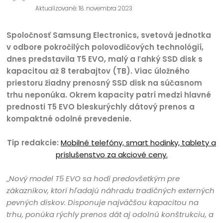
Aktualizované: 18. novembra 2023
Spoločnosť Samsung Electronics, svetová jednotka
v odbore pokročilých polovodičových technológií,
dnes predstavila T5 EVO, malý a ľahký SSD disk s
kapacitou až 8 terabajtov (TB). Viac úložného
priestoru žiadny prenosný SSD disk na súčasnom
trhu neponúka. Okrem kapacity patrí medzi hlavné
prednosti T5 EVO bleskurýchly dátový prenos a
kompaktné odolné prevedenie.
Tip redakcie:
Mobilné telefóny, smart hodinky, tablety a
príslušenstvo za akciové ceny.
„
Nový model T5 EVO sa hodí predovšetkým pre
zákazníkov, ktorí hľadajú náhradu tradičných externých
pevných diskov. Disponuje najväčšou kapacitou na
trhu, ponúka rýchly prenos dát aj odolnú konštrukciu, a