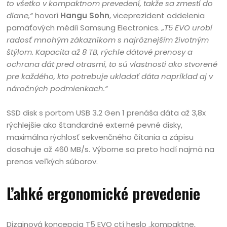
to všetko v kompaktnom prevedení, takže sa zmestí do
dlane,“
hovorí
Hangu Sohn
, viceprezident oddelenia
pamäťových médií Samsung Electronics.
„T5 EVO urobí
radosť mnohým zákazníkom s najrôznejším životným
štýlom. Kapacita až 8 TB, rýchle dátové prenosy a
ochrana dát pred otrasmi, to sú vlastnosti ako stvorené
pre každého, kto potrebuje ukladať dáta napríklad aj v
náročných podmienkach
.“
SSD disk s portom USB 3.2 Gen 1 prenáša dáta až 3,8x
rýchlejšie ako štandardné externé pevné disky,
maximálna rýchlosť sekvenčného čítania a zápisu
dosahuje až 460 MB/s. Výborne sa preto hodí najmä na
prenos veľkých súborov.
Ľahké ergonomické prevedenie
Dizajnová koncepcia T5 EVO ctí heslo „kompaktne,