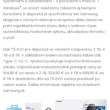
systémami a zariadeniami – s počítačmi s macOS
i
®
Windows
, so smart telefónmi, tabletmi aj hernými
konzolami. K dispozícii je aj softvérový set Samsung
Magician s rôznymi nástrojmi na správu disku. Medzi ne
patrí napríklad kontrola stavu disku v reálnom čase,
autentifikácia, hodnotenie výkonu, aktualizácia firmvéru
a pod.
Disk T5 EVO je k dispozícii vo verziách s kapacitou 2 TB, 4
TB a 8 TB. V základnom balení sa nachádza kábel USB
Type-C-to-C, výrobca poskytuje trojročnú limitovanú
záruku. Odporúčané maloobchodné predajné ceny sú
164,90 € za verziu s 2 TB, 324,90 € za 4 TB a 609,90 € za
8 TB. K dnešnému dňu sa T5 EVO začína predávať po
celom svete. Ďalšie informácie nájdete na stránkach
samsung.sk.