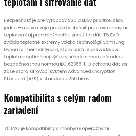
teplotám i šifrovanie dát
Bezpečnosť je pre výrobcov SSD diskov prioritou číslo
jedna – musia svoje produkty chrániť pred extrémnymi
teplotami aj pred možnosťou zneužitia dát. T5 EVO
zvláda teplotné extrémy vďaka technológii Samsung
Dynamic Thermal Guard, ktorá udržuje prevádzkovú
teplotu v optimálnej výške v súlade s medzinárodnou
bezpečnostnou normou IEC 62368-1. O ochranu dát sa
zase stará šifrovací systém Advanced Encryption
Standard (AES) v štandarde 256 bitov.
Kompatibilita s celým radom
zariadení
T5 EVO je kompatibilný s mnohými operačnými
®