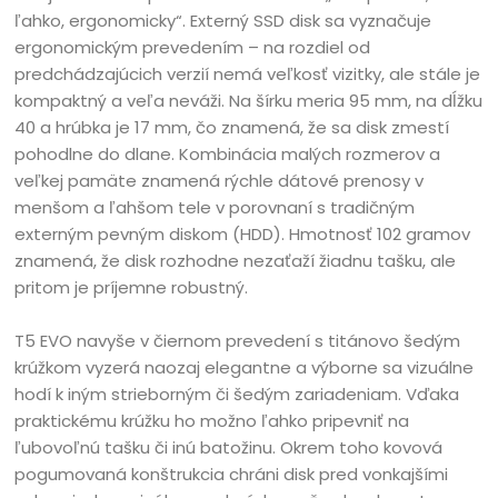
ľahko, ergonomicky“. Externý SSD disk sa vyznačuje
ergonomickým prevedením – na rozdiel od
predchádzajúcich verzií nemá veľkosť vizitky, ale stále je
kompaktný a veľa neváži. Na šírku meria 95 mm, na dĺžku
40 a hrúbka je 17 mm, čo znamená, že sa disk zmestí
pohodlne do dlane. Kombinácia malých rozmerov a
veľkej pamäte znamená rýchle dátové prenosy v
menšom a ľahšom tele v porovnaní s tradičným
externým pevným diskom (HDD). Hmotnosť 102 gramov
znamená, že disk rozhodne nezaťaží žiadnu tašku, ale
pritom je príjemne robustný.
T5 EVO navyše v čiernom prevedení s titánovo šedým
krúžkom vyzerá naozaj elegantne a výborne sa vizuálne
hodí k iným strieborným či šedým zariadeniam. Vďaka
praktickému krúžku ho možno ľahko pripevniť na
ľubovoľnú tašku či inú batožinu. Okrem toho kovová
pogumovaná konštrukcia chráni disk pred vonkajšími