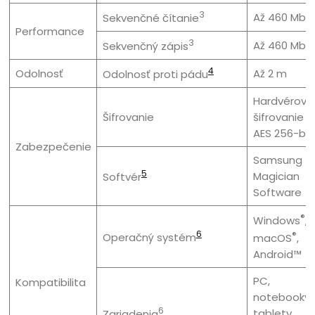
3
Až 460 Mb/
Sekvenčné čítanie
Performance
3
Až 460 Mb/
Sekvenčný zápis
4
Odolnosť
Až 2 m
Odolnosť proti pádu
Hardvérové
Šifrovanie
šifrovanie
AES 256-bit
Zabezpečenie
Samsung
5
Magician
Softvér
Software
®
Windows
,
6
®
Operačný systém
macOS
,
Android™
PC,
Kompatibilita
notebooky,
6
tablety,
Zariadenia