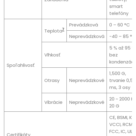
smart
telefóny
Prevádzková
0 – 60 °C
7
Teplota
Neprevádzková
-40 – 85 °C
5 % až 95 %
Vlhkosť
bez
kondenzáci
Spoľahlivosť
1,500 G,
Otrasy
Neprevádzkové
trvanie 0,5
ms, 3 osy
20 ~ 2000 Hz
Vibrácie
Neprevádzkové
20 G
CE, BSMI, KC
VCCI, RCM,
FCC, IC, UL,
Certifikáty