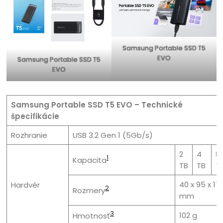
Samsung Portable SSD T5
EVO
Samsung Portable SSD T5
EVO
Samsung Portable SSD T5 EVO – Technické
špecifikácie
Rozhranie
USB 3.2 Gen 1 (5Gb/s)
2
4
8
1
Kapacita
TB
TB
T
40 x 95 x 17
Hardvér
2
Rozmery
mm
3
102 g
Hmotnosť