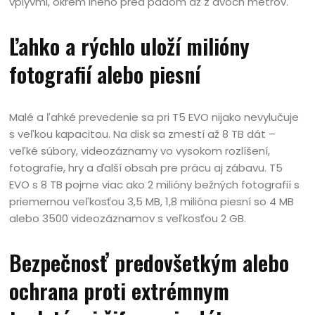
vplyvmi, okrem iného pred pádom až z dvoch metrov.
Ľahko a rýchlo uloží milióny
fotografií alebo piesní
Malé a ľahké prevedenie sa pri T5 EVO nijako nevylučuje
s veľkou kapacitou. Na disk sa zmestí až 8 TB dát –
veľké súbory, videozáznamy vo vysokom rozlíšení,
fotografie, hry a ďalší obsah pre prácu aj zábavu. T5
EVO s 8 TB pojme viac ako 2 milióny bežných fotografií s
priemernou veľkosťou 3,5 MB, 1,8 milióna piesní so 4 MB
alebo 3500 videozáznamov s veľkosťou 2 GB.
Bezpečnosť predovšetkým alebo
ochrana proti extrémnym