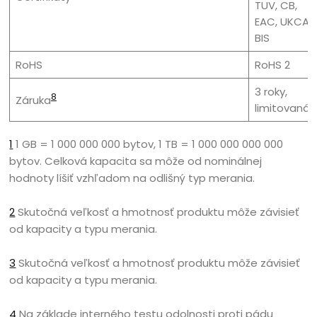
TUV, CB,
EAC, UKCA,
BIS
RoHS
RoHS 2
3 roky,
8
Záruka
limitovaná
1
1 GB = 1 000 000 000 bytov, 1 TB = 1 000 000 000 000
bytov. Celková kapacita sa môže od nominálnej
hodnoty líšiť vzhľadom na odlišný typ merania.
2
Skutočná veľkosť a hmotnosť produktu môže závisieť
od kapacity a typu merania.
3
Skutočná veľkosť a hmotnosť produktu môže závisieť
od kapacity a typu merania.
4
Na základe interného testu odolnosti proti pádu