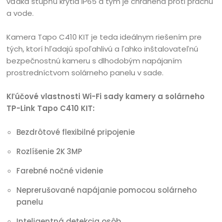
vďaka stupňu krytia IP65 a tým je chránená proti prachu
a vode.
Kamera Tapo C410 KIT je teda ideálnym riešením pre
tých, ktorí hľadajú spoľahlivú a ľahko inštalovateľnú
bezpečnostnú kameru s dlhodobým napájaním
prostredníctvom solárneho panelu v sade.
Kľúčové vlastnosti Wi-Fi sady kamery a solárneho
TP-Link Tapo C410 KIT:
Bezdrôtové flexibilné pripojenie
Rozlíšenie 2K 3MP
Farebné nočné videnie
Neprerušované napájanie pomocou solárneho
panelu
Inteligentná detekcia osôb