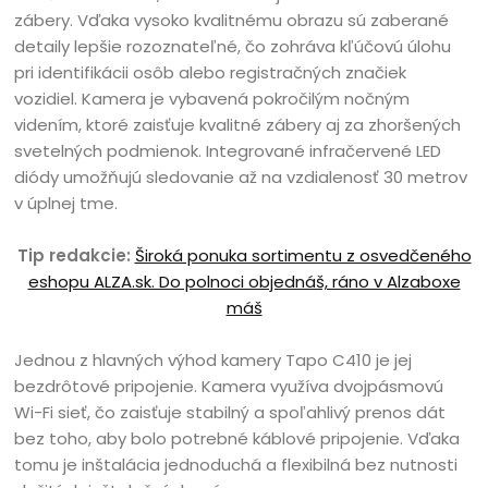
zábery. Vďaka vysoko kvalitnému obrazu sú zaberané
detaily lepšie rozoznateľné, čo zohráva kľúčovú úlohu
pri identifikácii osôb alebo registračných značiek
vozidiel. Kamera je vybavená pokročilým nočným
videním, ktoré zaisťuje kvalitné zábery aj za zhoršených
svetelných podmienok. Integrované infračervené LED
diódy umožňujú sledovanie až na vzdialenosť 30 metrov
v úplnej tme.
Tip redakcie:
Široká ponuka sortimentu z osvedčeného
eshopu ALZA.sk. Do polnoci objednáš, ráno v Alzaboxe
máš
Jednou z hlavných výhod kamery Tapo C410 je jej
bezdrôtové pripojenie. Kamera využíva dvojpásmovú
Wi-Fi sieť, čo zaisťuje stabilný a spoľahlivý prenos dát
bez toho, aby bolo potrebné káblové pripojenie. Vďaka
tomu je inštalácia jednoduchá a flexibilná bez nutnosti