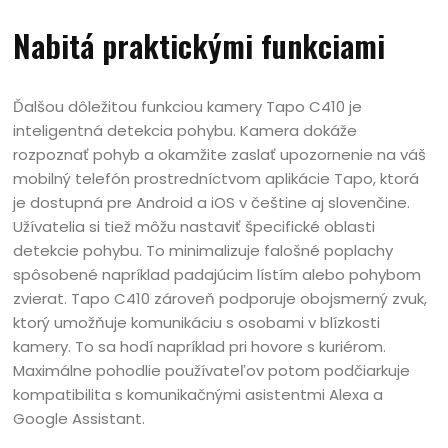
Nabitá praktickými funkciami
Ďalšou dôležitou funkciou kamery Tapo C410 je
inteligentná detekcia pohybu. Kamera dokáže
rozpoznať pohyb a okamžite zaslať upozornenie na váš
mobilný telefón prostredníctvom aplikácie Tapo, ktorá
je dostupná pre Android a iOS v češtine aj slovenčine.
Užívatelia si tiež môžu nastaviť špecifické oblasti
detekcie pohybu. To minimalizuje falošné poplachy
spôsobené napríklad padajúcim lístím alebo pohybom
zvierat. Tapo C410 zároveň podporuje obojsmerný zvuk,
ktorý umožňuje komunikáciu s osobami v blízkosti
kamery. To sa hodí napríklad pri hovore s kuriérom.
Maximálne pohodlie používateľov potom podčiarkuje
kompatibilita s komunikačnými asistentmi Alexa a
Google Assistant.