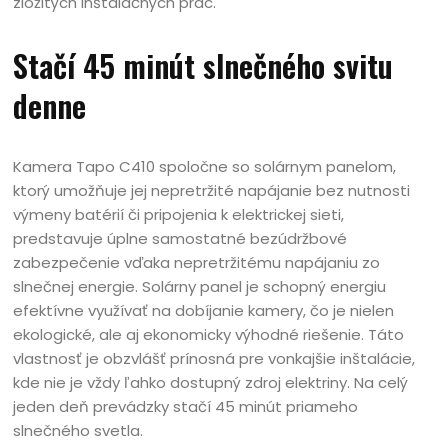
zložitých inštalačných prác.
Stačí 45 minút slnečného svitu
denne
Kamera Tapo C410 spoločne so solárnym panelom,
ktorý umožňuje jej nepretržité napájanie bez nutnosti
výmeny batérií či pripojenia k elektrickej sieti,
predstavuje úplne samostatné bezúdržbové
zabezpečenie vďaka nepretržitému napájaniu zo
slnečnej energie. Solárny panel je schopný energiu
efektívne využívať na dobíjanie kamery, čo je nielen
ekologické, ale aj ekonomicky výhodné riešenie. Táto
vlastnosť je obzvlášť prínosná pre vonkajšie inštalácie,
kde nie je vždy ľahko dostupný zdroj elektriny. Na celý
jeden deň prevádzky stačí 45 minút priameho
slnečného svetla.