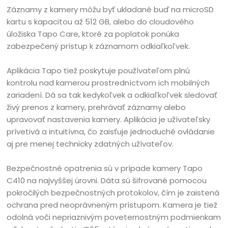
Záznamy z kamery môžu byť ukladané buď na microSD
kartu s kapacitou až 512 GB, alebo do cloudového
úložiska Tapo Care, ktoré za poplatok ponúka
zabezpečený prístup k záznamom odkiaľkoľvek.
Aplikácia Tapo tiež poskytuje používateľom plnú
kontrolu nad kamerou prostredníctvom ich mobilných
zariadení. Dá sa tak kedykoľvek a odkiaľkoľvek sledovať
živý prenos z kamery, prehrávať záznamy alebo
upravovať nastavenia kamery. Aplikácia je užívateľsky
prívetivá a intuitívna, čo zaisťuje jednoduché ovládanie
aj pre menej technicky zdatných užívateľov.
Bezpečnostné opatrenia sú v prípade kamery Tapo
C410 na najvyššej úrovni. Dáta sú šifrované pomocou
pokročilých bezpečnostných protokolov, čím je zaistená
ochrana pred neoprávneným prístupom. Kamera je tiež
odolná voči nepriaznivým poveternostným podmienkam