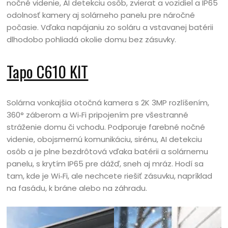
nočné videnie, AI detekciu osôb, zvierat a vozidiel a IP65
odolnosť kamery aj solárneho panelu pre náročné
počasie. Vďaka napájaniu zo soláru a vstavanej batérii
dlhodobo pohliadá okolie domu bez zásuvky.
Tapo C610 KIT
Solárna vonkajšia otočná kamera s 2K 3MP rozlíšením,
360° záberom a Wi‑Fi pripojením pre všestranné
stráženie domu či vchodu. Podporuje farebné nočné
videnie, obojsmernú komunikáciu, sirénu, AI detekciu
osôb a je plne bezdrôtová vďaka batérii a solárnemu
panelu, s krytím IP65 pre dážď, sneh aj mráz. Hodí sa
tam, kde je Wi‑Fi, ale nechcete riešiť zásuvku, napríklad
na fasádu, k bráne alebo na záhradu.