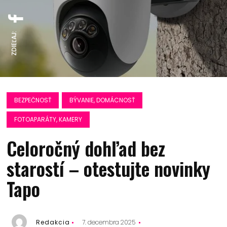
ZDIEĽAJ:
BEZPEČNOSŤ
BÝVANIE, DOMÁCNOSŤ
FOTOAPARÁTY, KAMERY
Celoročný dohľad bez
starostí – otestujte novinky
Tapo
Redakcia
7. decembra 2025