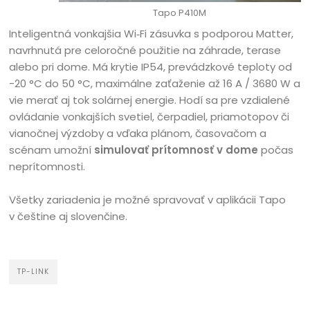
Tapo P410M
Inteligentná vonkajšia Wi‑Fi zásuvka s podporou Matter,
navrhnutá pre celoročné použitie na záhrade, terase
alebo pri dome. Má krytie IP54, prevádzkové teploty od
-20 °C do 50 °C, maximálne zaťaženie až 16 A / 3680 W a
vie merať aj tok solárnej energie. Hodí sa pre vzdialené
ovládanie vonkajších svetiel, čerpadiel, priamotopov či
vianočnej výzdoby a vďaka plánom, časovačom a
scénam umožní
simulovať prítomnosť v dome
počas
neprítomnosti.
Všetky zariadenia je možné spravovať v aplikácii Tapo
v češtine aj slovenčine.
TP-LINK