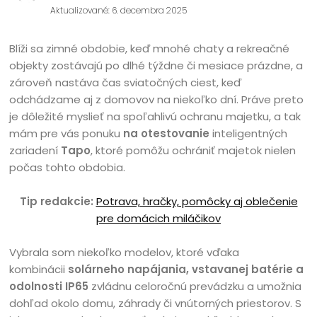
Aktualizované: 6. decembra 2025
Blíži sa zimné obdobie, keď mnohé chaty a rekreačné
objekty zostávajú po dlhé týždne či mesiace prázdne, a
zároveň nastáva čas sviatočných ciest, keď
odchádzame aj z domovov na niekoľko dní. Práve preto
je dôležité myslieť na spoľahlivú ochranu majetku, a tak
mám pre vás ponuku
na otestovanie
inteligentných
zariadení
Tapo
, ktoré pomôžu ochrániť majetok nielen
počas tohto obdobia.
Tip redakcie:
Potrava, hračky, pomôcky aj oblečenie
pre domácich miláčikov
Vybrala som niekoľko modelov, ktoré vďaka
kombinácii
solárneho napájania, vstavanej batérie a
odolnosti IP65
zvládnu celoročnú prevádzku a umožnia
dohľad okolo domu, záhrady či vnútorných priestorov. S