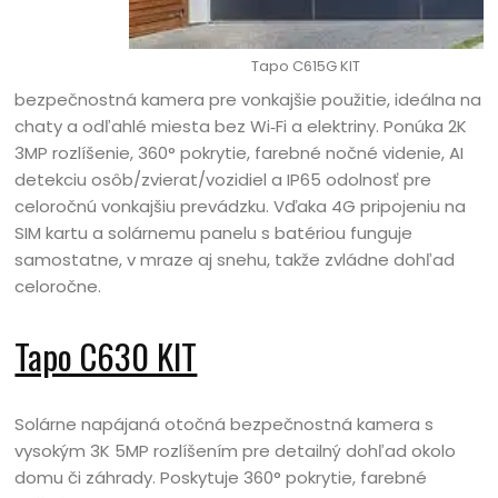
Tapo C615G KIT
bezpečnostná kamera pre vonkajšie použitie, ideálna na
chaty a odľahlé miesta bez Wi‑Fi a elektriny. Ponúka 2K
3MP rozlíšenie, 360° pokrytie, farebné nočné videnie, AI
detekciu osôb/zvierat/vozidiel a IP65 odolnosť pre
celoročnú vonkajšiu prevádzku. Vďaka 4G pripojeniu na
SIM kartu a solárnemu panelu s batériou funguje
samostatne, v mraze aj snehu, takže zvládne dohľad
celoročne.
Tapo C630 KIT
Solárne napájaná otočná bezpečnostná kamera s
vysokým 3K 5MP rozlíšením pre detailný dohľad okolo
domu či záhrady. Poskytuje 360° pokrytie, farebné