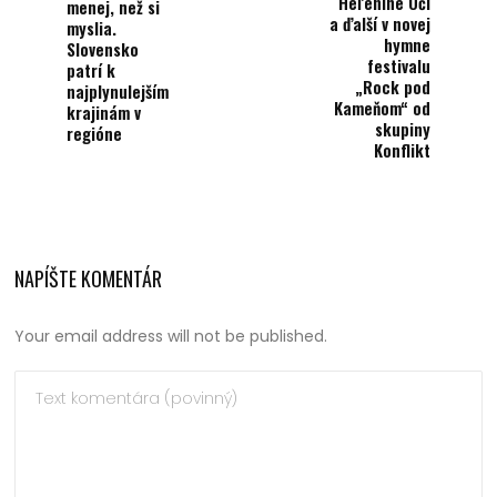
Heľenine Oči
menej, než si
a ďalší v novej
myslia.
hymne
Slovensko
festivalu
patrí k
„Rock pod
najplynulejším
Kameňom“ od
krajinám v
skupiny
regióne
Konflikt
NAPÍŠTE KOMENTÁR
Your email address will not be published.