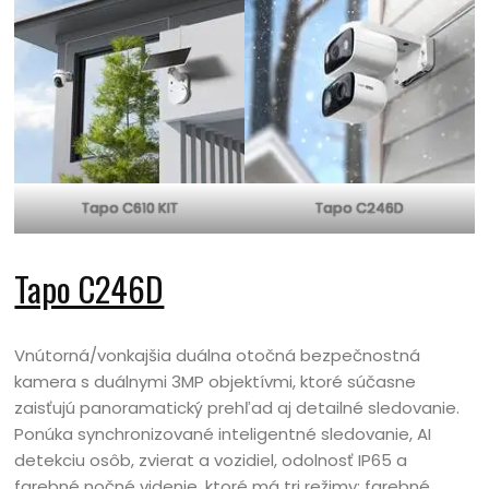
Tapo C610 KIT
Tapo C246D
Tapo C246D
Vnútorná/vonkajšia duálna otočná bezpečnostná
kamera s duálnymi 3MP objektívmi, ktoré súčasne
zaisťujú panoramatický prehľad aj detailné sledovanie.
Ponúka synchronizované inteligentné sledovanie, AI
detekciu osôb, zvierat a vozidiel, odolnosť IP65 a
farebné nočné videnie, ktoré má tri režimy: farebné