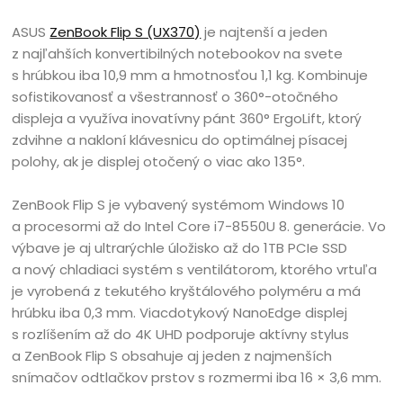
ASUS
ZenBook Flip S (UX370)
je najtenší a jeden
z najľahších konvertibilných notebookov na svete
s hrúbkou iba 10,9 mm a hmotnosťou 1,1 kg. Kombinuje
sofistikovanosť a všestrannosť o 360°-otočného
displeja a využíva inovatívny pánt 360° ErgoLift, ktorý
zdvihne a nakloní klávesnicu do optimálnej písacej
polohy, ak je displej otočený o viac ako 135°.
ZenBook Flip S je vybavený systémom Windows 10
a procesormi až do Intel Core i7-8550U 8. generácie. Vo
výbave je aj ultrarýchle úložisko až do 1TB PCIe SSD
a nový chladiaci systém s ventilátorom, ktorého vrtuľa
je vyrobená z tekutého kryštálového polyméru a má
hrúbku iba 0,3 mm. Viacdotykový NanoEdge displej
s rozlíšením až do 4K UHD podporuje aktívny stylus
a ZenBook Flip S obsahuje aj jeden z najmenších
snímačov odtlačkov prstov s rozmermi iba 16 × 3,6 mm.