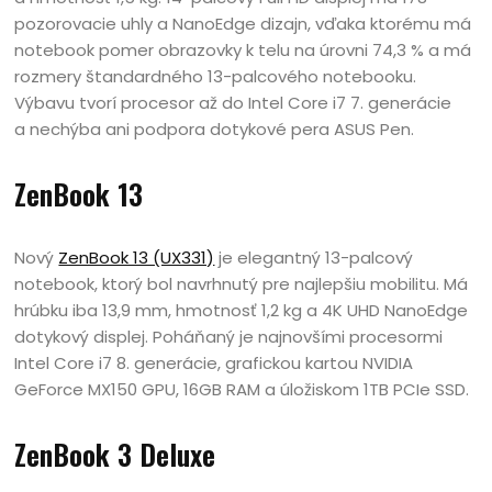
pozorovacie uhly a NanoEdge dizajn, vďaka ktorému má
notebook pomer obrazovky k telu na úrovni 74,3 % a má
rozmery štandardného 13-palcového notebooku.
Výbavu tvorí procesor až do Intel Core i7 7. generácie
a nechýba ani podpora dotykové pera ASUS Pen.
ZenBook 13
Nový
ZenBook 13 (UX331)
je elegantný 13-palcový
notebook, ktorý bol navrhnutý pre najlepšiu mobilitu. Má
hrúbku iba 13,9 mm, hmotnosť 1,2 kg a 4K UHD NanoEdge
dotykový displej. Poháňaný je najnovšími procesormi
Intel Core i7 8. generácie, grafickou kartou NVIDIA
GeForce MX150 GPU, 16GB RAM a úložiskom 1TB PCIe SSD.
ZenBook 3 Deluxe