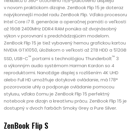
flexibilitu o 360° otočného 15,6-palcového displeja
v novom praktickom dizajne. ZenBook Flip 15 je doteraz
najvýkonnejší model radu ZenBook Flip. Vďaka procesoru
Intel Core i7 8. generácie a operačnej pamäti o veľkosti
až 16GB 2400MHz DDR4 RAM ponúka až dvojnásobný
výkon v porovnaní s predchádzajúcim modelom.
ZenBook Flip 15 je tiež vybavený hernou grafickou kartou
NVIDIA GTX1050, úložiskom o veľkosti až 2TB HDD a 512GB
™
™
SSD, USB-C
portami s technológiou Thunderbolt
3
a výkonným audio systémom Harman Kardon so 4
reproduktormi. NanoEdge displej s rozlíšením 4K UHD
alebo Full HD umožňuje dotykové ovládanie, má 178°
pozorovacie uhly a podporuje ovládanie pomocou
stylusu, vďaka čomu je ZenBook Flip 15 perfektný
notebook pre dizajn a kreatívnu prácu. ZenBook Flip 15 je
dostupný v dvoch farbách Smoky Grey a Pure Silver.
ZenBook Flip S