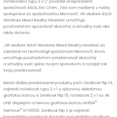
notebookov typu 2 v 1,“ povedal viceprezident
spoločnosti ASUS, Eric Chen. „Tiež som nadšený z našej
spolupráce so spoločnosťou Microsoft. VR okuliare ASUS
Windows Mixed Reality Headset umožňujú
používateľom spoznávať skutočný a virtuálny svet ako
nikdy doteraz.
„VR okuliare ASUS Windows Mixed Reality Headset sú
založené na technológii spoločnosti Microsoft, ktorá
umožňuje používateľom preskúmavať skutočný
a virtuálny svet úplne novým spôsobom a rozvíjať tak
svoju predstavivosť.
Medzi ďalšie predstavené produkty patrí ZenBook Flip 14,
najtenší notebook typu 2 v 1 s výkonnou diskrétnou
grafickou kartou a ZenBook Flip 15, notebook 2 v 1 so 4K
®
UHD displejom a hernou grafickou kartou NVIDIA
®
GeForce
GTX1050. ZenBook Flip S je najtenší
konvertibilný notebook. Rovnako konvertibilný VivoBook