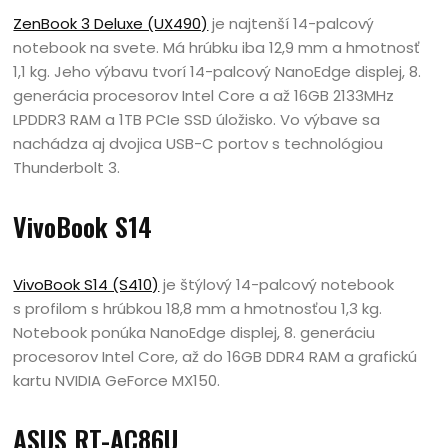
ZenBook 3 Deluxe (UX490)
je najtenší 14-palcový
notebook na svete. Má hrúbku iba 12,9 mm a hmotnosť
1,1 kg. Jeho výbavu tvorí 14-palcový NanoEdge displej, 8.
generácia procesorov Intel Core a až 16GB 2133MHz
LPDDR3 RAM a 1TB PCIe SSD úložisko. Vo výbave sa
nachádza aj dvojica USB-C portov s technológiou
Thunderbolt 3.
VivoBook S14
VivoBook S14 (S410)
je štýlový 14-palcový notebook
s profilom s hrúbkou 18,8 mm a hmotnosťou 1,3 kg.
Notebook ponúka NanoEdge displej, 8. generáciu
procesorov Intel Core, až do 16GB DDR4 RAM a grafickú
kartu NVIDIA GeForce MX150.
ASUS RT-AC86U