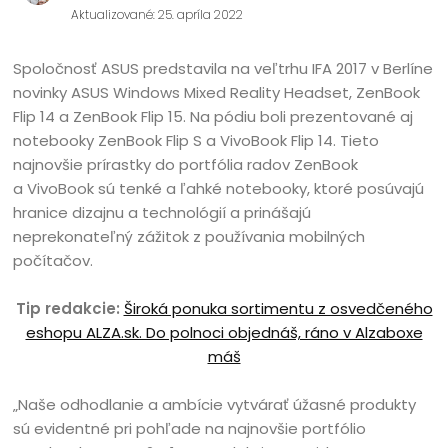
Aktualizované: 25. apríla 2022
Spoločnosť ASUS predstavila na veľtrhu IFA 2017 v Berlíne
novinky ASUS Windows Mixed Reality Headset, ZenBook
Flip 14 a ZenBook Flip 15. Na pódiu boli prezentované aj
notebooky ZenBook Flip S a VivoBook Flip 14. Tieto
najnovšie prírastky do portfólia radov ZenBook
a VivoBook sú tenké a ľahké notebooky, ktoré posúvajú
hranice dizajnu a technológií a prinášajú
neprekonateľný zážitok z používania mobilných
počítačov.
Tip redakcie:
Široká ponuka sortimentu z osvedčeného
eshopu ALZA.sk. Do polnoci objednáš, ráno v Alzaboxe
máš
„Naše odhodlanie a ambície vytvárať úžasné produkty
sú evidentné pri pohľade na najnovšie portfólio