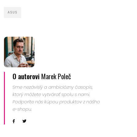
ASUS
O autorovi
Marek Poleč
Sme nezávislý a ambiciózny časopis,
ktorý môžete vytvárať spolu s nami.
Podporíte nás kúpou produktov z nášho
e-shopu.