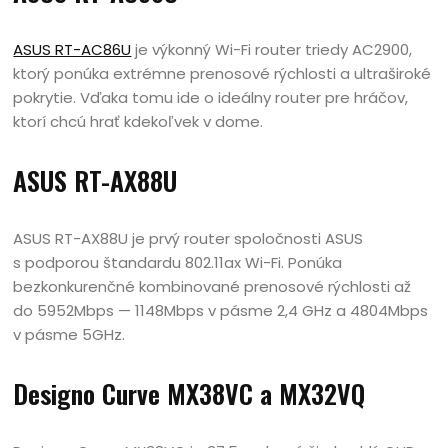
ASUS RT-AC86U
je výkonný Wi-Fi router triedy AC2900,
ktorý ponúka extrémne prenosové rýchlosti a ultraširoké
pokrytie. Vďaka tomu ide o ideálny router pre hráčov,
ktorí chcú hrať kdekoľvek v dome.
ASUS RT-AX88U
ASUS RT-AX88U je prvý router spoločnosti ASUS
s podporou štandardu 802.11ax Wi-Fi. Ponúka
bezkonkurenčné kombinované prenosové rýchlosti až
do 5952Mbps — 1148Mbps v pásme 2,4 GHz a 4804Mbps
v pásme 5GHz.
Designo Curve MX38VC a MX32VQ