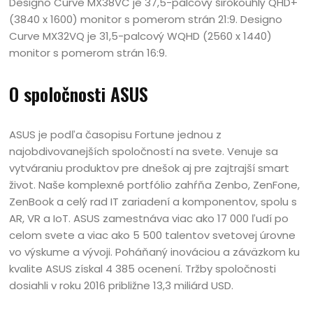
Designo Curve MX38VC je 37,5-palcový širokouhlý QHD+
(3840 x 1600) monitor s pomerom strán 21:9. Designo
Curve MX32VQ je 31,5-palcový WQHD (2560 x 1440)
monitor s pomerom strán 16:9.
O spoločnosti ASUS
ASUS je podľa časopisu Fortune jednou z
najobdivovanejších spoločností na svete. Venuje sa
vytváraniu produktov pre dnešok aj pre zajtrajší smart
život. Naše komplexné portfólio zahŕňa Zenbo, ZenFone,
ZenBook a celý rad IT zariadení a komponentov, spolu s
AR, VR a IoT. ASUS zamestnáva viac ako 17 000 ľudí po
celom svete a viac ako 5 500 talentov svetovej úrovne
vo výskume a vývoji. Poháňaný inováciou a záväzkom ku
kvalite ASUS získal 4 385 ocenení. Tržby spoločnosti
dosiahli v roku 2016 približne 13,3 miliárd USD.