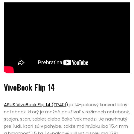
VivoBook Flip 14
ASUS VivoBook Flip 14 (TP401)
je 14-palcový konvertibilný
notebook, ktorý je možné používať v režimoch notebook,
stojan, stan, tablet alebo čokoľvek medzi. Je navrhnutý
pre ľudí, ktorí sú v pohybe, takže má hrúbku iba 15,4 mm
a hmotnosť 1,5 kg. 14-palcový Full HD displej má 178°