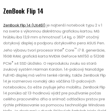
ZenBook Flip 14
ZenBook Flip 14 (UX461)
je najtenší notebook typu 2 v 1
na svete s výkonnou diskrétnou grafickou kartou. Má
hrúbku iba 13,9 mm a hmotnosť 1,4 kg, o 360° otočný
dotykový displej a podporu dotykového pera ASUS Pen.
®
™
Jeho výbavu tvorí procesor Intel
Core
i7 8. generácie,
16GB RAM, grafická karta NVIDIA GeForce MX150 a 512GB
®
PCIe
x4 SSD úložisko. O reprodukciu zvuku sa stará
zvukový systém Harman Kardon. 14-palcový NanoEdge
Full HD displej má veľmi tenké rámiky, takže ZenBook Flip
14 je rozmerovo rovnaký ako väčšina 13-palcových
notebookov, čo ešte zvyšuje jeho mobilitu. ZenBook Flip
14 ponúka až 13-hodinovú výdrž pre používanie počas
celého pracovného dňa a snímač odtlačkov prstov pre
rýchle prihlasovanie sa pomocou technológie Windows
Hello. Je dostupný v dvoch štýlových farbách Icicle Gold