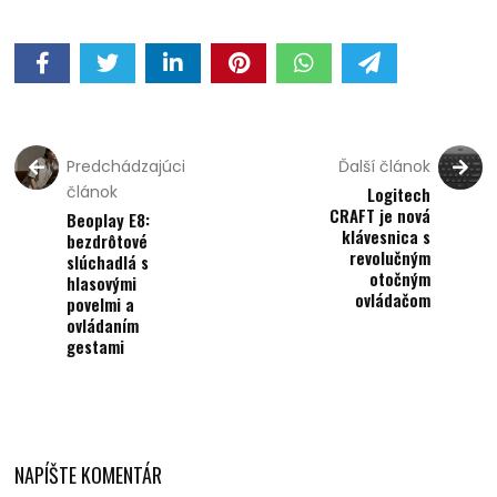
Predchádzajúci
Ďalší článok
článok
Logitech
CRAFT je nová
Beoplay E8:
klávesnica s
bezdrôtové
revolučným
slúchadlá s
otočným
hlasovými
ovládačom
povelmi a
ovládaním
gestami
NAPÍŠTE KOMENTÁR