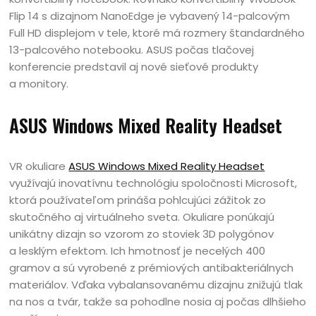
Flip 14 s dizajnom NanoEdge je vybavený 14-palcovým
Full HD displejom v tele, ktoré má rozmery štandardného
13-palcového notebooku. ASUS počas tlačovej
konferencie predstavil aj nové sieťové produkty
a monitory.
ASUS Windows Mixed Reality Headset
VR okuliare
ASUS Windows Mixed Reality Headset
využívajú inovatívnu technológiu spoločnosti Microsoft,
ktorá používateľom prináša pohlcujúci zážitok zo
skutočného aj virtuálneho sveta. Okuliare ponúkajú
unikátny dizajn so vzorom zo stoviek 3D polygónov
a lesklým efektom. Ich hmotnosť je necelých 400
gramov a sú vyrobené z prémiových antibakteriálnych
materiálov. Vďaka vybalansovanému dizajnu znižujú tlak
na nos a tvár, takže sa pohodlne nosia aj počas dlhšieho