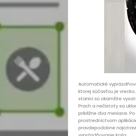
Automatické vyprázdňova
ktorej súčasťou je vrecko,
stanici sú okamžite vysat
Prach a nečistoty sa ukla
približne dva mesiace. Po
prostredníctvom aplikác
pravdepodobne najotravne
vyprázdňovanie koša.