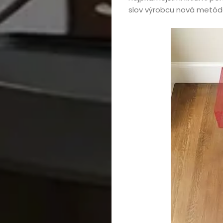
kúpou,
slov výrobcu nová metóda
recenzie
Technológie
Životný
štýl
Prevádzkova
Vyhľadať