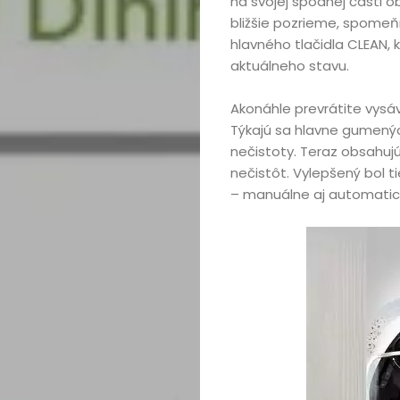
na svojej spodnej časti o
bližšie pozrieme, spomeň
hlavného tlačidla CLEAN, k
aktuálneho stavu.
Akonáhle prevrátite vysá
Týkajú sa hlavne gumených
nečistoty. Teraz obsahujú
nečistôt. Vylepšený bol t
– manuálne aj automatic