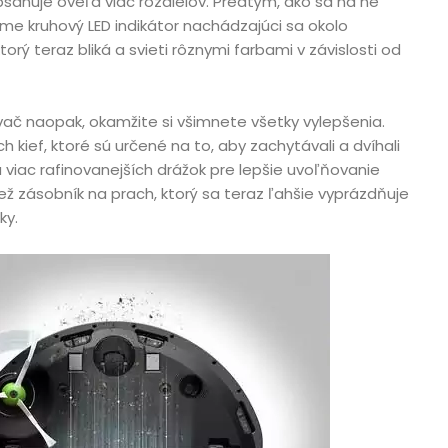
bsahuje oveľa viac rozdielov. Predtým, ako sa na ne
me kruhový LED indikátor nachádzajúci sa okolo
torý teraz bliká a svieti rôznymi farbami v závislosti od
vač naopak, okamžite si všimnete všetky vylepšenia.
 kief, ktoré sú určené na to, aby zachytávali a dvíhali
 viac rafinovanejších drážok pre lepšie uvoľňovanie
iež zásobník na prach, ktorý sa teraz ľahšie vyprázdňuje
ky.