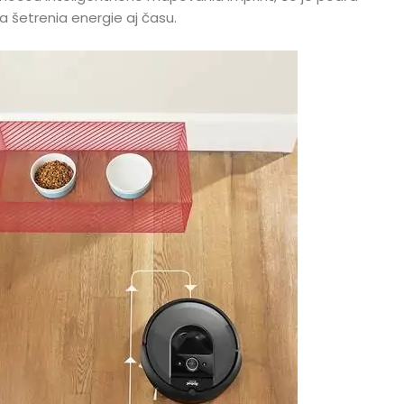
 šetrenia energie aj času.
teľ