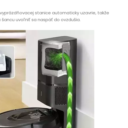
z vyprázdňovacej stanice automaticky uzavrie, takže
 šancu uvoľniť sa naspäť do ovzdušia.