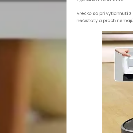
Vrecko sa pri vytiahnutí 
nečistoty a prach nemajú
Domov
Automobily,
motorky,
mobilita
Bývanie,
domácnosť