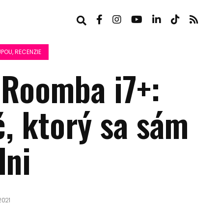
POU, RECENZIE
 Roomba i7+:
č, ktorý sa sám
dni
2021