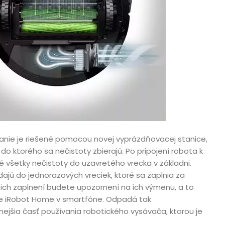
nie je riešené pomocou novej vyprázdňovacej stanice,
 do ktorého sa nečistoty zbierajú. Po pripojení robota k
é všetky nečistoty do uzavretého vrecka v základni.
dajú do jednorazových vreciek, ktoré sa zaplnia za
 ich zaplnení budete upozornení na ich výmenu, a to
ie iRobot Home v smartfóne. Odpadá tak
jšia časť používania robotického vysávača, ktorou je