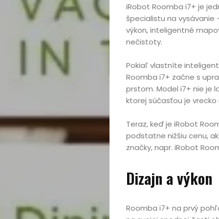
iRobot Roomba i7+ je jed
špecialistu na vysávanie –
výkon, inteligentné map
nečistoty.
Pokiaľ vlastníte inteligen
Roomba i7+ začne s uprat
prstom. Model i7+ nie je 
ktorej súčasťou je vrecko
Teraz, keď je iRobot Room
podstatne nižšiu cenu, ak
značky, napr. iRobot Roo
Dizajn a výkon
Roomba i7+ na prvý pohľ