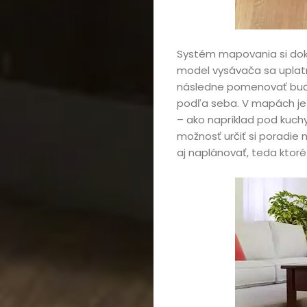
Systém mapovania si dok
model vysávača sa uplatn
následne pomenovať buď
podľa seba. V mapách je 
– ako napríklad pod kuch
možnosť určiť si poradie 
aj naplánovať, teda ktoré