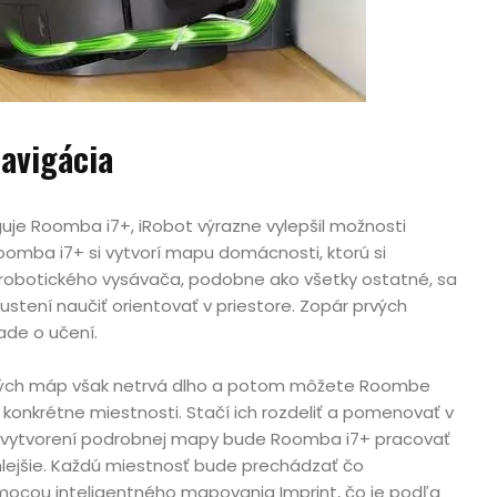
avigácia
guje Roomba i7+, iRobot výrazne vylepšil možnosti
Roomba i7+ si vytvorí mapu domácnosti, ktorú si
obotického vysávača, podobne ako všetky ostatné, sa
stení naučiť orientovať v priestore. Zopár prvých
ade o učení.
ných máp však netrvá dlho a potom môžete Roombe
a konkrétne miestnosti. Stačí ich rozdeliť a pomenovať v
Po vytvorení podrobnej mapy bude Roomba i7+ pracovať
chlejšie. Každú miestnosť bude prechádzať čo
omocou inteligentného mapovania Imprint, čo je podľa