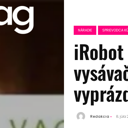
NÁRADIE
SPRIEVODCA KÚ
iRobot
vysáva
vypráz
Redakcia
8. júla 