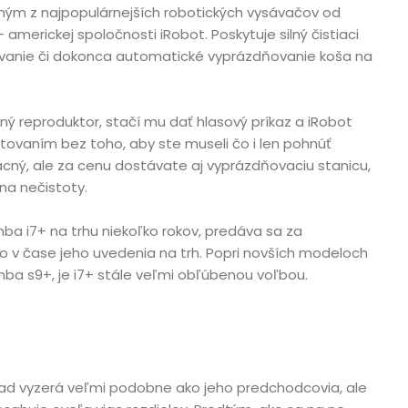
ným z najpopulárnejších robotických vysávačov od
 americkej spoločnosti iRobot. Poskytuje silný čistiaci
ovanie či dokonca automatické vyprázdňovanie koša na
tný reproduktor, stačí mu dať hlasový príkaz a iRobot
ovaním bez toho, aby ste museli čo i len pohnúť
lacný, ale za cenu dostávate aj vyprázdňovaciu stanicu,
 na nečistoty.
ba i7+ na trhu niekoľko rokov, predáva sa za
o v čase jeho uvedenia na trh. Popri novších modeloch
mba s9+, je i7+ stále veľmi obľúbenou voľbou.
ad vyzerá veľmi podobne ako jeho predchodcovia, ale