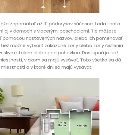
áže zapamätať až 10 pôdorysov súčasne, teda tento
í aj v domoch s viacerými poschodiami. Tie môžete
 pomocou nastavených názvov, alebo ich pomenovať
tiež možné vytvoriť zakázané zóny alebo zóny čistenia
ynským stolom alebo pod pohovkou. Dostupná je tiež
miestností, v akom sa majú vysávať. Toto všetko sa dá
 miestnosti a v ktoré dni sa majú vysávať.