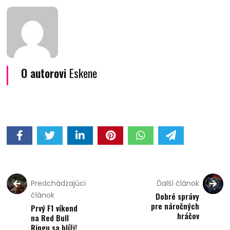
O autorovi
Eskene
Predchádzajúci
Ďalší článok
článok
Dobré správy
pre náročných
Prvý F1 víkend
hráčov
na Red Bull
Ringu sa blíži!