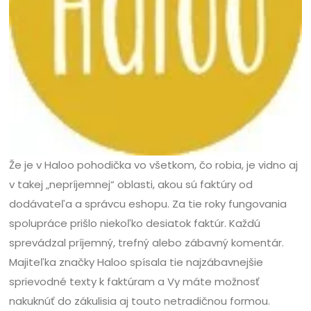
Že je v Haloo pohodička vo všetkom, čo robia, je vidno aj
v takej „nepríjemnej“ oblasti, akou sú faktúry od
dodávateľa a správcu eshopu. Za tie roky fungovania
spolupráce prišlo niekoľko desiatok faktúr. Každú
sprevádzal príjemný, trefný alebo zábavný komentár.
Majiteľka značky Haloo spísala tie najzábavnejšie
sprievodné texty k faktúram a Vy máte možnosť
nakuknúť do zákulisia aj touto netradičnou formou.