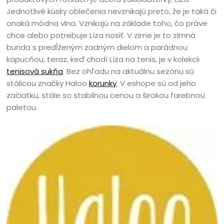
Jednotlivé kúsky oblečenia nevznikajú preto, že je taká či
onaká módna vlna. Vznikajú na základe toho, čo práve
chce alebo potrebuje Líza nosiť. V zime je to zimná
bunda s predĺženým zadným dielom a parádnou
kapucňou, teraz, keď chodí Líza na tenis, je v kolekcii
tenisová sukňa
. Bez ohľadu na aktuálnu sezónu sú
stálicou značky Haloo
korunky
. V eshope sú od jeho
začiatku, stále so stabilnou cenou a širokou farebnou
paletou.