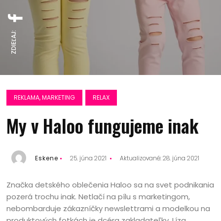
ZDIEĽAJ:
REKLAMA, MARKETING
RELAX
My v Haloo fungujeme inak
Eskene
25. júna 2021
Aktualizované: 28. júna 2021
Značka detského oblečenia Haloo sa na svet podnikania
pozerá trochu inak. Netlačí na pílu s marketingom,
nebombarduje zákazníčky newslettrami a modelkou na
produktových fotkách je dcéra zakladateľky, Líza.