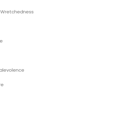
nd Wretchedness
re
Malevolence
re