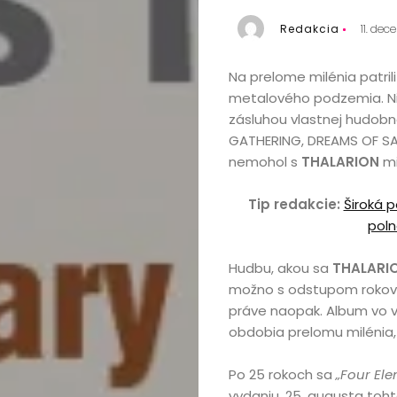
Redakcia
11. de
Na prelome milénia patril
metalového podzemia. Ni
zásluhou vlastnej hudobne
GATHERING, DREAMS OF SA
nemohol s
THALARION
mi
Tip redakcie:
Široká 
poln
Hudbu, akou sa
THALARI
možno s odstupom rokov v
práve naopak. Album vo 
obdobia prelomu milénia,
Po 25 rokoch sa
„Four El
vydaniu. 25. augusta toht