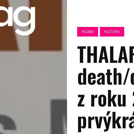
HUDBA
KULTÚRA
THALAR
death/
z roku
prvýkrá