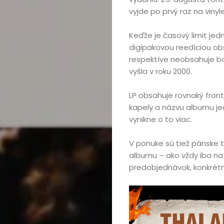
vyjde po prvý raz na vinyl
Keďže je časový limit jed
digipakovou reedíciou obs
respektíve neobsahuje bo
vyšla v roku 2000.
LP obsahuje rovnaký fron
kapely a názvu albumu je
vynikne o to viac.
V ponuke sú tiež pánske 
albumu – ako vždy iba n
predobjednávok, konkrétne