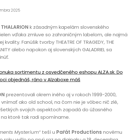
cembra 2025
i
THALARION
k zásadným kapelám slovenského
elen vďaka zmluve so zahraničným labelom, ale najmä
j kvality. Fanúšik tvorby THEATRE OF TRAGEDY, THE
NITY alebo napokon aj slovenských GALADRIEL sa
núť.
ponuka sortimentu z osvedčeného eshopu ALZA.sk. Do
oci objednáš, ráno v Alzaboxe máš
ON
prezentovali okrem iného aj v rokoch 1999-2000,
nímať ako old school, na čom nie je vôbec nič zlé,
všetkých svojich aspektoch zapadá do úžasného
 na ktoré tak radi spomíname.
ements Mysterium“
teší u
Pařát Productions
novému
o roku vyšlo po prvý raz na digipaku a 18. decembra