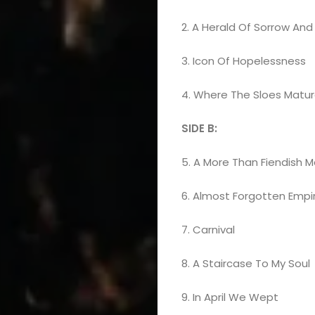
2. A Herald Of Sorrow A
3. Icon Of Hopelessness
4. Where The Sloes Matu
Domov
SIDE B:
Automobily,
5. A More Than Fiendish 
motorky,
6. Almost Forgotten Empi
mobilita
7. Carnival
Bývanie,
8. A Staircase To My Soul
domácnosť
9. In April We Wept