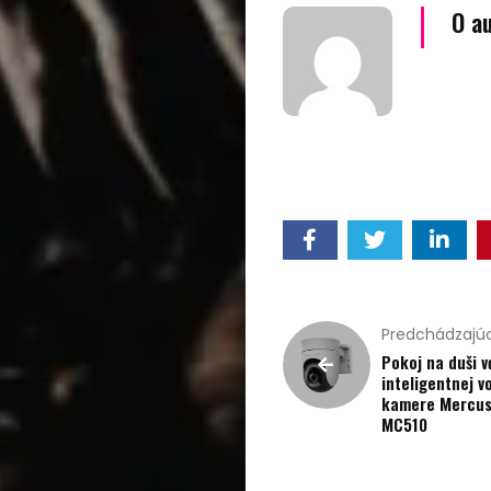
kúpou,
O a
recenzie
Technológie
Životný
štýl
Prevádzkova
Predchádzajúc
Pokoj na duši 
Vyhľadať
inteligentnej v
kamere Mercus
MC510