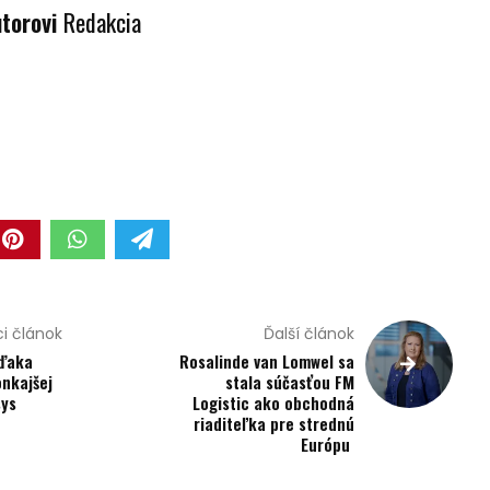
utorovi
Redakcia
teľ
i článok
Ďalší článok
vďaka
Rosalinde van Lomwel sa
onkajšej
stala súčasťou FM
ys
Logistic ako obchodná
riaditeľka pre strednú
Európu