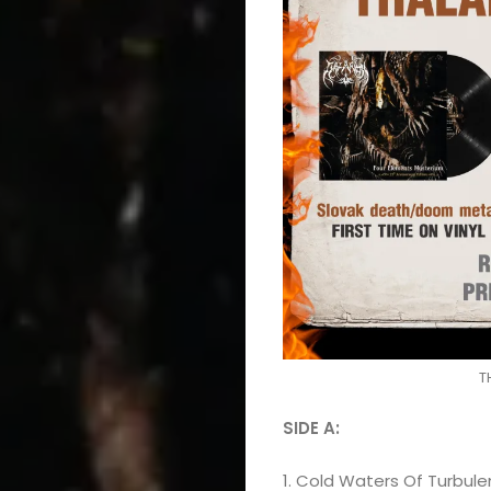
T
SIDE A:
1. Cold Waters Of Turbule