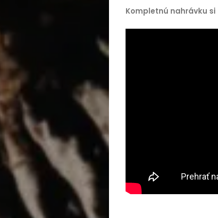
Kompletnú nahrávku si 
Cestovanie
Kultúra
Peniaze,
podnikanie
Rozhovory
Spoločnosť,
politika
Sprievodca