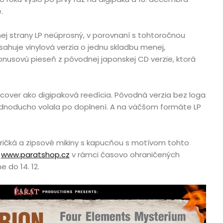
e.
nej strany LP neúprosný, v porovnaní s tohtoročnou
ahuje vinylová verzia o jednu skladbu menej,
nusovú pieseň z pôvodnej japonskej CD verzie, ktorá
tcover ako digipaková reedícia. Pôvodná verzia bez loga
dnoducho volala po doplnení. A na väčšom formáte LP
tričká a zipsové mikiny s kapucňou s motívom tohto
a
www.paratshop.cz
v rámci časovo ohraničených
 do 14. 12.