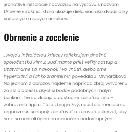
jednotlivé inštalácie nadväzujú na výstavu s názvom
Umenie v kaštieli
, ktorá ukazuje diela viac ako dvadsiatky
súčasných mladých umelcov.
Obrnenie a zocelenie
„Svojou inštaláciou kriticky reflektujem dnešnú
spoločenskú klímu: Buď máme príliš veľký odstup a
uzatvárame sa, navonok i vo vnútri, alebo sme
hypercitliví a ľahko zraniteľní,“
povedala Z. Mlynárčiková.
Na jednom z obrazov nájdeme napríklad zbroj vytvorenú
zo sĺz a bolestí, akýchsi bodov podobných malým
bunkám. Tie sa zlučujú a postupne zahaľujú telo –
zobrazenú figúru. Táto zbroj je živý, neustále meniaci sa
organizmus schopný zahaľovať a zároveň odkrývať, aby
sme sa nestali úplne emocionálne nedostupnými.