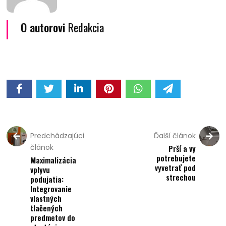
O autorovi
Redakcia
Predchádzajúci
Ďalší článok
článok
Prší a vy
potrebujete
Maximalizácia
vyvetrať pod
vplyvu
strechou
podujatia:
Integrovanie
vlastných
tlačených
predmetov do