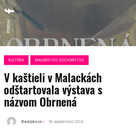
ZDIEĽAJ:
KULTÚRA
MALIARSTVO, SOCHÁRSTVO
V kaštieli v Malackách
odštartovala výstava s
názvom Obrnená
Redakcia
18. septembra 2024