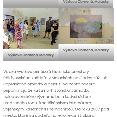
Výstava Obrnená, Malacky
Výstava Obrnená, Malacky
Výstava Obrnená, Malacky
Vďaka výstave prinášajú historické priestory
Pálffyovského kaštieľa v Malackách nevšedný zážitok.
Popraskané omietky a genius loci tohto miesta
pripomínajú, že kultúrno-historická pamiatka
celoslovenského významu bola kedysi sídlom
urodzeného rodu, františkánskym internátom,
vojenskými kasárňami i nemocnicou. Od roku 2007 patrí
mestu, ktoré sa podieľa na jeho rekonštrukcii a