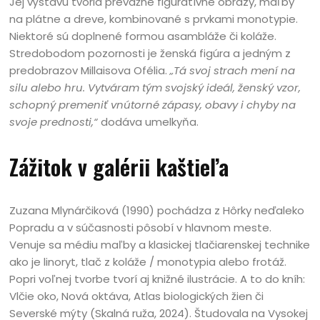
Jej výstavu tvoria prevažne figuratívne obrazy, maľby
na plátne a dreve, kombinované s prvkami monotypie.
Niektoré sú doplnené formou asambláže či koláže.
Stredobodom pozornosti je ženská figúra a jedným z
predobrazov Millaisova Ofélia.
„Tá svoj strach mení na
silu alebo hru. Vytváram tým svojský ideál, ženský vzor,
schopný premeniť vnútorné zápasy, obavy i chyby na
svoje prednosti,“
dodáva umelkyňa.
Zážitok v galérii kaštieľa
Zuzana Mlynárčiková (1990) pochádza z Hôrky neďaleko
Popradu a v súčasnosti pôsobí v hlavnom meste.
Venuje sa médiu maľby a klasickej tlačiarenskej technike
ako je linoryt, tlač z koláže / monotypia alebo frotáž.
Popri voľnej tvorbe tvorí aj knižné ilustrácie. A to do kníh:
Vlčie oko, Nová oktáva, Atlas biologických žien či
Severské mýty (Skalná ruža, 2024). Študovala na Vysokej