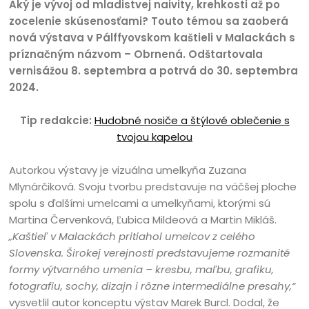
Aký je vývoj od mladistvej naivity, krehkosti až po
zocelenie skúsenosťami? Touto témou sa zaoberá
nová výstava v Pálffyovskom kaštieli v Malackách s
príznačným názvom – Obrnená. Odštartovala
vernisážou 8. septembra a potrvá do 30. septembra
2024.
Tip redakcie:
Hudobné nosiče a štýlové oblečenie s
tvojou kapelou
Autorkou výstavy je vizuálna umelkyňa Zuzana
Mlynárčiková. Svoju tvorbu predstavuje na väčšej ploche
spolu s ďalšími umelcami a umelkyňami, ktorými sú
Martina Červenková, Ľubica Mildeová a Martin Mikláš.
„Kaštieľ v Malackách pritiahol umelcov z celého
Slovenska. Širokej verejnosti predstavujeme rozmanité
formy výtvarného umenia – kresbu, maľbu, grafiku,
fotografiu, sochy, dizajn i rôzne intermediálne presahy,“
vysvetlil autor konceptu výstav Marek Burcl. Dodal, že