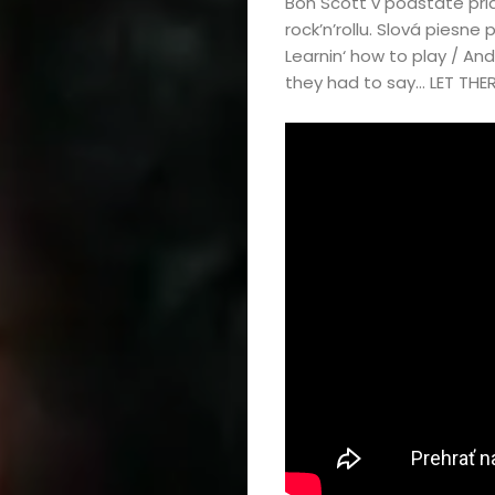
Bon Scott v podstate prid
rock’n’rollu. Slová piesne 
Learnin‘ how to play / And
they had to say… LET THE