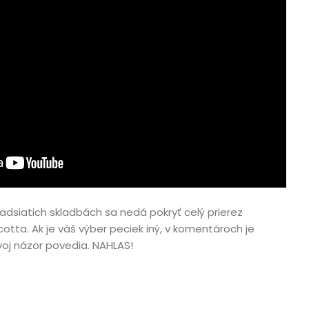
dvadsiatich skladbách sa nedá pokryť celý prierez
cotta. Ak je váš výber peciek iný, v komentároch je
 svoj názor povedia. NAHLAS!