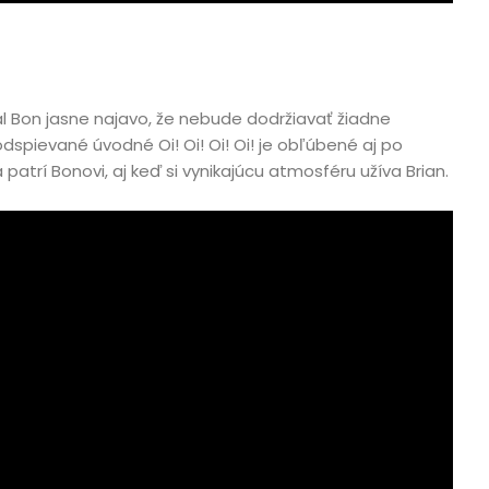
al Bon jasne najavo, že nebude dodržiavať žiadne
dspievané úvodné Oi! Oi! Oi! Oi! je obľúbené aj po
a patrí Bonovi, aj keď si vynikajúcu atmosféru užíva Brian.