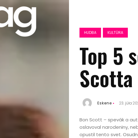
HUDBA
KULTÚRA
Top 5 
Scotta
Eskene
23. júla 20
Bon Scott – spevák a auto
oslavoval narodeniny, neb
opustil tento svet. Osud