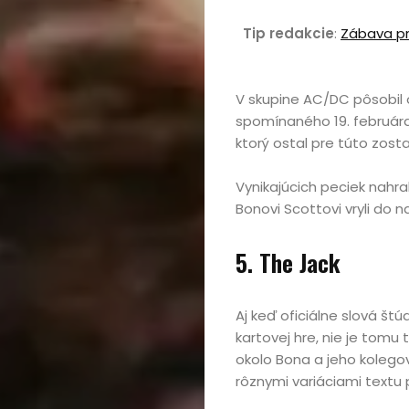
Tip redakcie
:
Zábava pr
V skupine AC/DC pôsobil o
spomínaného 19. februára 
ktorý ostal pre túto zost
Vynikajúcich peciek nahrali
Bonovi Scottovi vryli do n
5. The Jack
Aj keď oficiálne slová št
kartovej hre, nie je tomu t
okolo Bona a jeho kolegov
rôznymi variáciami textu 