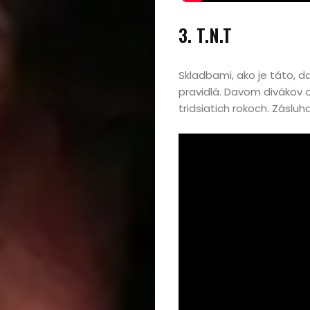
3. T.N.T
Skladbami, ako je táto, d
pravidlá. Davom divákov o
tridsiatich rokoch. Zásluh
Domov
Automobily,
motorky,
mobilita
Bývanie,
domácnosť