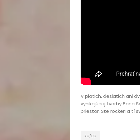
V piatich, desiatich ani 
vynikajúcej tvorby Bona S
priestor. Ste rockeri a tí
AC/DC