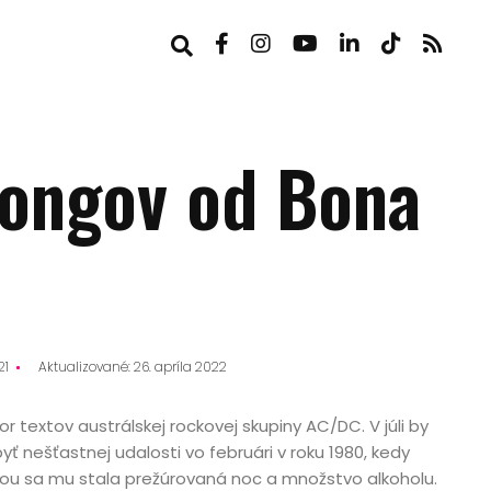
songov od Bona
21
Aktualizované: 26. apríla 2022
r textov austrálskej rockovej skupiny AC/DC. V júli by
yť nešťastnej udalosti vo februári v roku 1980, kedy
nou sa mu stala prežúrovaná noc a množstvo alkoholu.