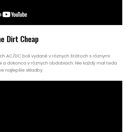
ne Dirt Cheap
ych AC/DC boli vydané v rôznych štátoch s rôznymi
i a dokonca v rôznych obdobiach. Nie každý mal teda
e najlepšie skladby.