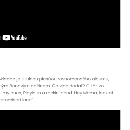
teľ
Skladba je titulnou piesňou rovnomenného albumu,
edným Bonovým počinom. Čo viac dodať? Citát zo
‘ my dues, Playin‘ in a rockin‘ band. Hey Mama, look at
 promised land“