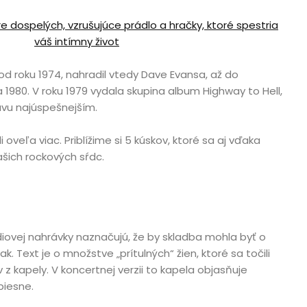
e dospelých, vzrušujúce prádlo a hračky, ktoré spestria
váš intímny život
d roku 1974, nahradil vtedy Dave Evansa, až do
1980. V roku 1979 vydala skupina album Highway to Hell,
avu najúspešnejším.
 oveľa viac. Priblížime si 5 kúskov, ktoré sa aj vďaka
ašich rockových sŕdc.
údiovej nahrávky naznačujú, že by skladba mohla byť o
ak. Text je o množstve „prítulných“ žien, ktoré sa točili
 z kapely. V koncertnej verzii to kapela objasňuje
piesne.