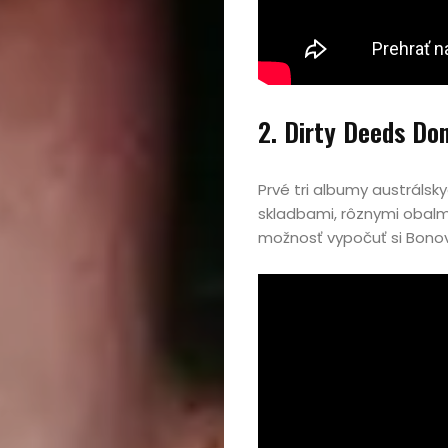
Cestovanie
Kultúra
2. Dirty Deeds Do
Peniaze,
podnikanie
Prvé tri albumy austrálsk
skladbami, rôznymi obalm
Rozhovory
možnosť vypočuť si Bonov
Spoločnosť,
politika
Sprievodca