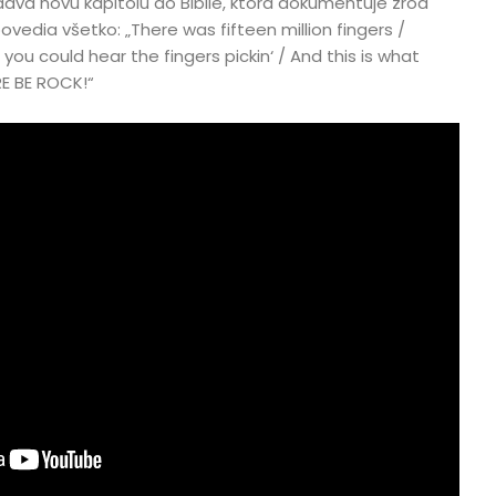
áva novú kapitolu do Biblie, ktorá dokumentuje zrod
povedia všetko: „There was fifteen million fingers /
 you could hear the fingers pickin‘ / And this is what
RE BE ROCK!“