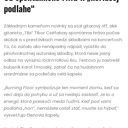
podlahe“
Základným kameňom novinky sa stal gitarový riff, aké
gitarista „Tibi“ Tibor Cséfalvay spontánne hráva počas
skúšok a v prestávkach medzi skladbami na koncertoch.
To, čo začalo ako nenápadný nápad, vyústilo do
plnohodnotnej autorskej skladby, ktorá nesie jasný
odkaz na výraznú rock’n’rollovú éru. Textovo ju zastrešil
bubeník Karol Trnovský, zatiaľ čo na hudobnom
aranžmáne sa podieľala celá kapela.
„
Burning Floor symbolizuje ten moment zlomu, keď sa
veci dajú do pohybu a už sa nedajú zastaviť. Je to o
energii, ktorá preskočí medzi ľuďmi. Keď pod vami
podlaha „horí“, nemôžete ostať stáť, musíte sa hýbať,“
vysvetľujú členovia kapely.