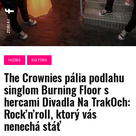
ZDIEĽAJ:
HUDBA
KULTÚRA
The Crownies pália podlahu
singlom Burning Floor s
hercami Divadla Na TrakOch:
Rock’n’roll, ktorý vás
nenechá stáť