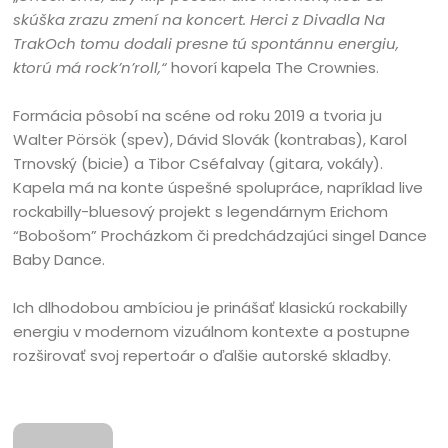
skúška zrazu zmení na koncert. Herci z Divadla Na
TrakOch tomu dodali presne tú spontánnu energiu,
ktorú má rock’n’roll,“
hovorí kapela The Crownies.
Formácia pôsobí na scéne od roku 2019 a tvoria ju
Walter Pörsök (spev), Dávid Slovák (kontrabas), Karol
Trnovský (bicie) a Tibor Cséfalvay (gitara, vokály).
Kapela má na konte úspešné spolupráce, napríklad live
rockabilly-bluesový projekt s legendárnym Erichom
“Bobošom” Procházkom či predchádzajúci singel Dance
Baby Dance.
Ich dlhodobou ambíciou je prinášať klasickú rockabilly
energiu v modernom vizuálnom kontexte a postupne
rozširovať svoj repertoár o ďalšie autorské skladby.