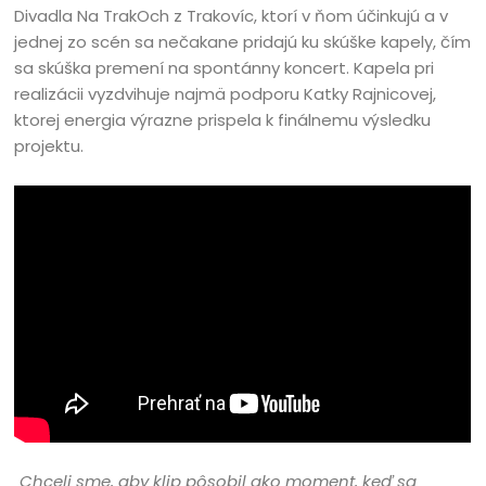
Divadla Na TrakOch z Trakovíc, ktorí v ňom účinkujú a v
jednej zo scén sa nečakane pridajú ku skúške kapely, čím
sa skúška premení na spontánny koncert. Kapela pri
realizácii vyzdvihuje najmä podporu Katky Rajnicovej,
ktorej energia výrazne prispela k finálnemu výsledku
projektu.
„
Chceli sme, aby klip pôsobil ako moment, keď sa