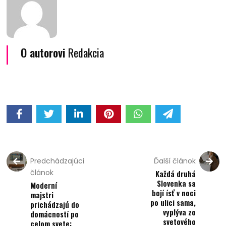
O autorovi
Redakcia
Predchádzajúci
Ďalší článok
článok
Každá druhá
Slovenka sa
Moderní
bojí ísť v noci
majstri
po ulici sama,
prichádzajú do
vyplýva zo
domácností po
svetového
celom svete: