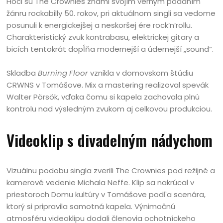
Hoci sú The Crownies známi svojím verným podaním
žánru rockabilly 50. rokov, pri aktuálnom singli sa vedome
posunuli k energickejšej a neskoršej ére rock’n’rollu.
Charakteristický zvuk kontrabasu, elektrickej gitary a
bicích tentokrát dopĺňa modernejší a údernejší „sound“.
Skladba
Burning Floor
vznikla v domovskom štúdiu
CRWNS v Tomášove. Mix a mastering realizoval spevák
Walter Pörsök, vďaka čomu si kapela zachovala plnú
kontrolu nad výsledným zvukom aj celkovou produkciou.
Videoklip s divadelným nádychom
Vizuálnu podobu singla zverili The Crownies pod režijné a
kamerové vedenie Michala Neffe. Klip sa nakrúcal v
priestoroch Domu kultúry v Tomášove podľa scenára,
ktorý si pripravila samotná kapela. Výnimočnú
atmosféru videoklipu dodali členovia ochotníckeho