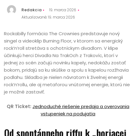
Redakcia
19. marca 2026
Aktualizované: 19. marca 2026
Rockabilly formácia The Crownies predstavuje nový
singel a videoklip Burning Floor, v ktorom sa energický
rock’n’roll stretáva s ochotníckym divadlom. V klipe
účinkujú herci Divadla Na TrakOch z Trakovíc, ktorí v
jednej zo scén začujú novinku kapely, nedokážu zostať
bokom, pridajú sa ku skúške a spolu s kapelou rozžhavia
podlahu. Skladba je nielen návratom k živelnej energii
rock’n’rollu, ale aj metaforou vnútornej energie, ktorú nie
je možné zastaviť.
QR Ticket:
Jednoduché riešenie predaja a overovania
vstupeniek na podujatia
Od spontánneho riffu k „horiacej