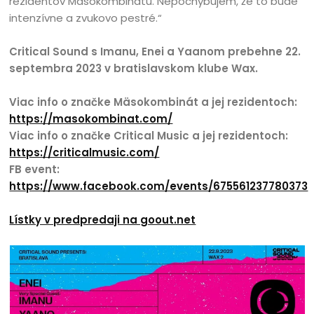
rezidentov Mäsokombinátu. Nepochybujem, že to bude
intenzívne a zvukovo pestré.“
Critical Sound s Imanu, Enei a Yaanom prebehne 22.
septembra 2023 v bratislavskom klube Wax.
Viac info o značke Mäsokombinát a jej rezidentoch:
https://masokombinat.com/
Viac info o značke Critical Music a jej rezidentoch:
https://criticalmusic.com/
FB event:
https://www.facebook.com/events/675561237780373
Lístky v predpredaji na goout.net