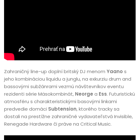
Zahraničný line-up doplní britský DJ menom
Yaano
s
jeho kombináciou liquidu a junglu, na exkurziu drum and
bassovými subžánrami vezmú návštevníkov eventu
rezidenti série Mäsokombinát,
Neorge
a
Ess
. Futuristickú
atmosféru s charakteristickými basovými linkami
predvedie domáci
Subtension
, ktorého tracky sa
dostali na prestížne zahraničné vydavateľstvá Invisible,
Renegade Hardware či práve na Critical Music.