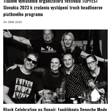
Tlačové vyhlásenie organizátora festivalu TOPFEST
Slovakia 2023 k zrušeniu vystúpení troch headlinerov
piatkového programu
24. JÚNA 2023
Black Celebration na Dunaji: fanúšikovia Depeche Mode