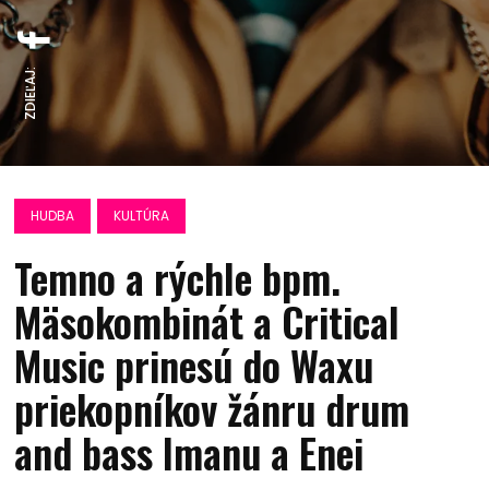
ZDIEĽAJ:
HUDBA
KULTÚRA
Temno a rýchle bpm.
Mäsokombinát a Critical
Music prinesú do Waxu
priekopníkov žánru drum
and bass Imanu a Enei