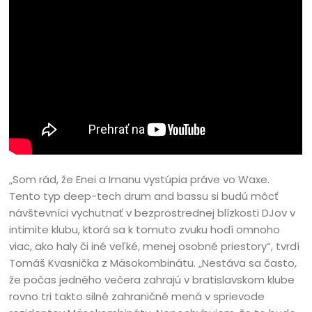
„Som rád, že Enei a Imanu vystúpia práve vo Waxe.
Tento typ deep-tech drum and bassu si budú môcť
návštevníci vychutnať v bezprostrednej blízkosti DJov v
intimite klubu, ktorá sa k tomuto zvuku hodí omnoho
viac, ako haly či iné veľké, menej osobné priestory“, tvrdí
Tomáš Kvasnička z Mäsokombinátu. „Nestáva sa často,
že počas jedného večera zahrajú v bratislavskom klube
rovno tri takto silné zahraničné mená v sprievode