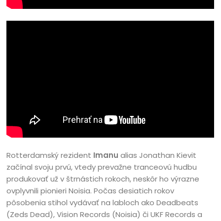
Rotterdamský rezident
Imanu
alias Jonathan Kievit
začínal svoju prvú, vtedy prevažne tranceovú hudbu
produkovať už v štrnástich rokoch, neskôr ho výrazne
ovplyvnili pionieri Noisia. Počas desiatich rokov
pôsobenia stihol vydávať na labloch ako Deadbeats
(Zeds Dead), Vision Records (Noisia) či UKF Records a