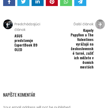
Predchádzajúci
Ďalší článok
článok
Kapely
Papyllon a The
ASUS
Valentines
predstavuje
vyrážajú na
ExpertBook B9
československ
OLED
é turné, zažiť
ich môžete v
ôsmich
mestách
NAPÍŠTE KOMENTÁR
Your email address will not be published.