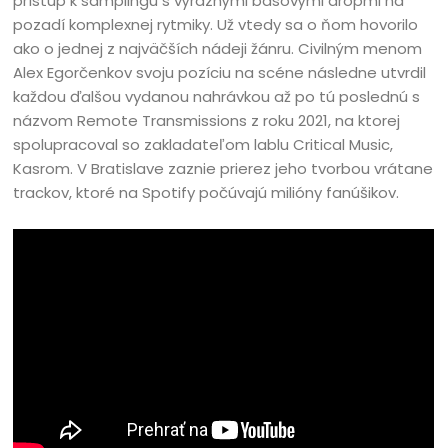
prístup k samplingu s výraznými basovými dropmi na
pozadí komplexnej rytmiky. Už vtedy sa o ňom hovorilo
ako o jednej z najväčších nádeji žánru. Civilným menom
Alex Egorčenkov svoju pozíciu na scéne následne utvrdil
každou ďalšou vydanou nahrávkou až po tú poslednú s
názvom Remote Transmissions z roku 2021, na ktorej
spolupracoval so zakladateľom lablu Critical Music,
Kasrom. V Bratislave zaznie prierez jeho tvorbou vrátane
trackov, ktoré na Spotify počúvajú milióny fanúšikov.