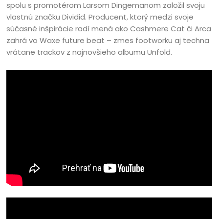
spolu s promotérom Larsom Dingemanom založil svoju
vlastnú značku Dividid. Producent, ktorý medzi svoje
súčasné inšpirácie radí mená ako Cashmere Cat či Arca
zahrá vo Waxe future beat – zmes footworku aj techna
vrátane trackov z najnovšieho albumu Unfold.