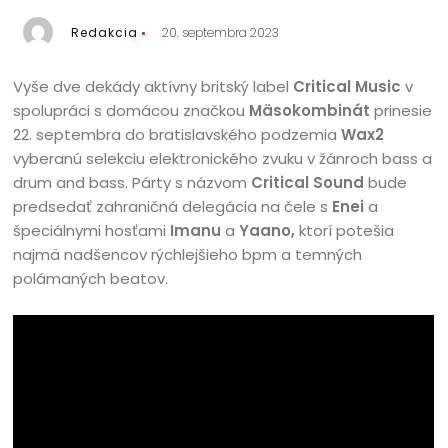
Redakcia
20. septembra 2023
Vyše dve dekády aktívny britský label
Critical Music
v
spolupráci s domácou značkou
Mäsokombinát
prinesie
22. septembra do bratislavského podzemia
Wax2
vyberanú selekciu elektronického zvuku v žánroch bass a
drum and bass. Párty s názvom
Critical Sound
bude
predsedať zahraničná delegácia na čele s
Enei
a
špeciálnymi hosťami
Imanu
a
Yaano,
ktorí potešia
najmä nadšencov rýchlejšieho bpm a temných
polámaných beatov.