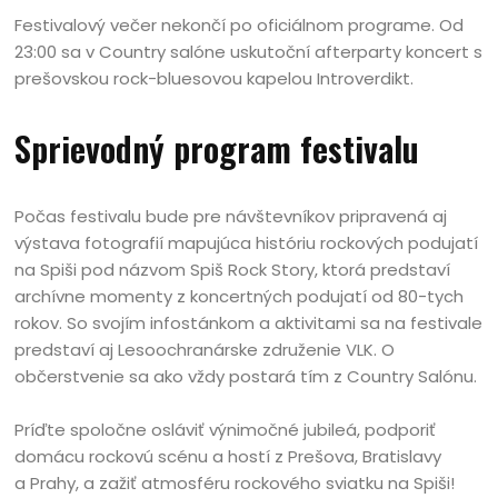
Festivalový večer nekončí po oficiálnom programe. Od
23:00 sa v Country salóne uskutoční afterparty koncert s
prešovskou rock-bluesovou kapelou Introverdikt.
Sprievodný program festivalu
Počas festivalu bude pre návštevníkov pripravená aj
výstava fotografií mapujúca históriu rockových podujatí
na Spiši pod názvom Spiš Rock Story, ktorá predstaví
archívne momenty z koncertných podujatí od 80-tych
rokov. So svojím infostánkom a aktivitami sa na festivale
predstaví aj Lesoochranárske združenie VLK. O
občerstvenie sa ako vždy postará tím z Country Salónu.
Príďte spoločne osláviť výnimočné jubileá, podporiť
domácu rockovú scénu a hostí z Prešova, Bratislavy
a Prahy, a zažiť atmosféru rockového sviatku na Spiši!