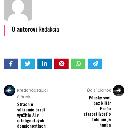
O autorovi
Redakcia
Predchádzajúci
Ďalší článok
článok
Pánsky svet
bez klišé:
Strach o
Prečo
súkromie brzdí
starostlivosť o
využitie AI v
telo nie je
inteligentných
hanba
domácnostiach