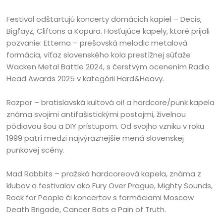
Festival odštartujú koncerty domácich kapiel – Decis,
Bigľayz, Cliftons a Kapura. Hosťujúce kapely, ktoré prijali
pozvanie: Etterna – prešovská melodic metalová
formácia, víťaz slovenského kola prestížnej súťaže
Wacken Metal Battle 2024, s čerstvým ocenením Radio
Head Awards 2025 v kategórii Hard&Heavy.
Rozpor – bratislavská kultová oi! a hardcore/punk kapela
známa svojimi antifašistickými postojmi, živelnou
pódiovou šou a DIY prístupom. Od svojho vzniku v roku
1999 patrí medzi najvýraznejšie mená slovenskej
punkovej scény.
Mad Rabbits – pražská hardcoreová kapela, známa z
klubov a festivalov ako Fury Over Prague, Mighty Sounds,
Rock for People či koncertov s formáciami Moscow
Death Brigade, Cancer Bats a Pain of Truth.