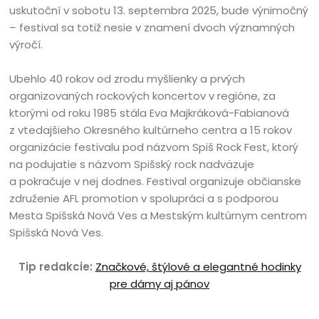
uskutoční v sobotu 13. septembra 2025, bude výnimočný
– festival sa totiž nesie v znamení dvoch významných
výročí.
Ubehlo 40 rokov od zrodu myšlienky a prvých
organizovaných rockových koncertov v regióne, za
ktorými od roku 1985 stála Eva Majkráková-Fabianová
z vtedajšieho Okresného kultúrneho centra a 15 rokov
organizácie festivalu pod názvom Spiš Rock Fest, ktorý
na podujatie s názvom Spišský rock nadväzuje
a pokračuje v nej dodnes. Festival organizuje občianske
združenie AFL promotion v spolupráci a s podporou
Mesta Spišská Nová Ves a Mestským kultúrnym centrom
Spišská Nová Ves.
Tip redakcie:
Značkové, štýlové a elegantné hodinky
pre dámy aj pánov