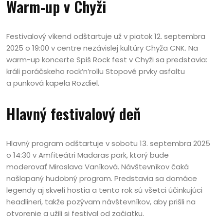
Warm-up v Chyži
Festivalový víkend odštartuje už v piatok 12. septembra
2025 o 19:00 v centre nezávislej kultúry Chyža CNK. Na
warm-up koncerte Spiš Rock fest v Chyži sa predstavia:
králi poráčskeho rock’n’rollu Stopové prvky asfaltu
a punková kapela Rozdiel.
Hlavný festivalový deň
Hlavný program odštartuje v sobotu 13. septembra 2025
o 14:30 v Amfiteátri Madaras park, ktorý bude
moderovať Miroslava Vaníková. Návštevníkov čaká
našlapaný hudobný program. Predstavia sa domáce
legendy aj skvelí hostia a tento rok sú všetci účinkujúci
headlineri, takže pozývam návštevníkov, aby prišli na
otvorenie a užili si festival od začiatku.