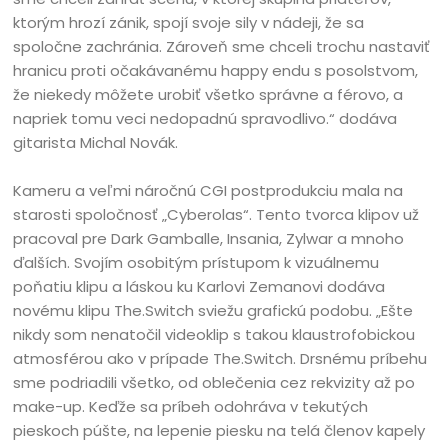
ktorým hrozí zánik, spojí svoje sily v nádeji, že sa
spoločne zachránia. Zároveň sme chceli trochu nastaviť
hranicu proti očakávanému happy endu s posolstvom,
že niekedy môžete urobiť všetko správne a férovo, a
napriek tomu veci nedopadnú spravodlivo.“ dodáva
gitarista Michal Novák.
Kameru a veľmi náročnú CGI postprodukciu mala na
starosti spoločnosť „Cyberolas“. Tento tvorca klipov už
pracoval pre Dark Gamballe, Insania, Zylwar a mnoho
ďalších. Svojím osobitým prístupom k vizuálnemu
poňatiu klipu a láskou ku Karlovi Zemanovi dodáva
novému klipu The.Switch sviežu grafickú podobu. „Ešte
nikdy som nenatočil videoklip s takou klaustrofobickou
atmosférou ako v prípade The.Switch. Drsnému príbehu
sme podriadili všetko, od oblečenia cez rekvizity až po
make-up. Keďže sa príbeh odohráva v tekutých
pieskoch púšte, na lepenie piesku na telá členov kapely