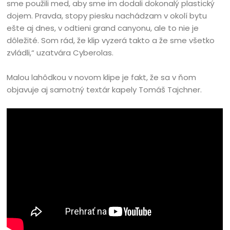
sme použili med, aby sme im dodali dokonalý plastický
dojem. Pravda, stopy piesku nachádzam v okolí bytu
ešte aj dnes, v odtieni grand canyonu, ale to nie je
dôležité. Som rád, že klip vyzerá takto a že sme všetko
zvládli,“ uzatvára Cyberolas.
Malou lahôdkou v novom klipe je fakt, že sa v ňom
objavuje aj samotný textár kapely Tomáš Tajchner.