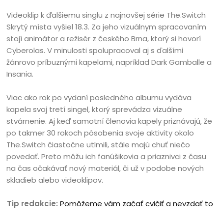
Videoklip k ďalšiemu singlu z najnovšej série The.Switch
Skrytý místa vyšiel 18.3. Za jeho vizuálnym spracovaním
stojí animátor a režisér z českého Brna, ktorý si hovorí
Cyberolas. V minulosti spolupracoval aj s ďalšími
žánrovo príbuznými kapelami, napríklad Dark Gamballe a
Insania.
Viac ako rok po vydaní posledného albumu vydáva
kapela svoj tretí singel, ktorý sprevádza vizuálne
stvárnenie. Aj keď samotní členovia kapely priznávajú, že
po takmer 30 rokoch pôsobenia svoje aktivity okolo
The.Switch čiastočne utlmili, stále majú chuť niečo
povedať. Preto môžu ich fanúšikovia a priaznivci z času
na čas očakávať nový materiál, či už v podobe nových
skladieb alebo videoklipov.
Tip redakcie:
Pomôžeme vám začať cvičiť a nevzdať to