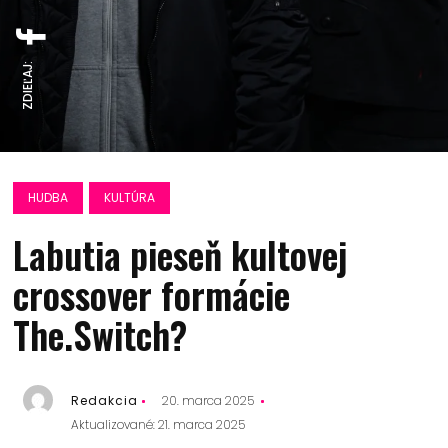
ZDIEĽAJ:
HUDBA
KULTÚRA
Labutia pieseň kultovej
crossover formácie
The.Switch?
Redakcia
20. marca 2025
Aktualizované: 21. marca 2025