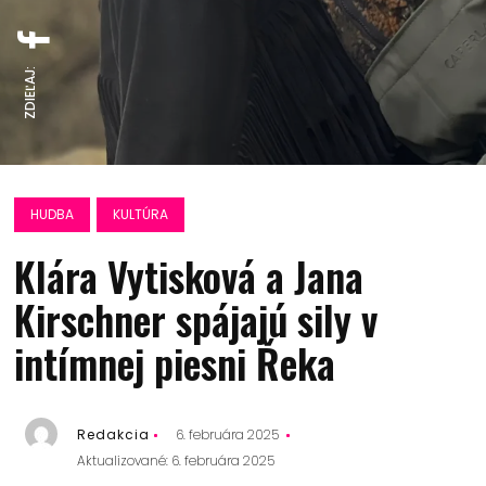
ZDIEĽAJ:
HUDBA
KULTÚRA
Klára Vytisková a Jana
Kirschner spájajú sily v
intímnej piesni Řeka
Redakcia
6. februára 2025
Aktualizované: 6. februára 2025