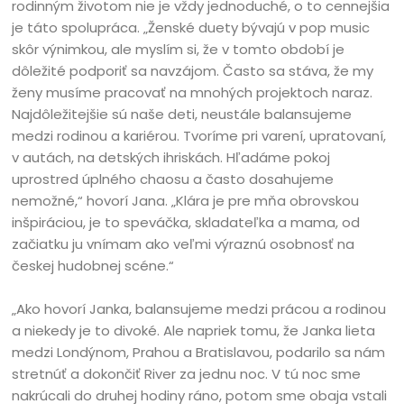
rodinným životom nie je vždy jednoduché, o to cennejšia
je táto spolupráca. „Ženské duety bývajú v pop music
skôr výnimkou, ale myslím si, že v tomto období je
dôležité podporiť sa navzájom. Často sa stáva, že my
ženy musíme pracovať na mnohých projektoch naraz.
Najdôležitejšie sú naše deti, neustále balansujeme
medzi rodinou a kariérou. Tvoríme pri varení, upratovaní,
v autách, na detských ihriskách. Hľadáme pokoj
uprostred úplného chaosu a často dosahujeme
nemožné,“ hovorí Jana. „Klára je pre mňa obrovskou
inšpiráciou, je to speváčka, skladateľka a mama, od
začiatku ju vnímam ako veľmi výraznú osobnosť na
českej hudobnej scéne.“
„Ako hovorí Janka, balansujeme medzi prácou a rodinou
a niekedy je to divoké. Ale napriek tomu, že Janka lieta
medzi Londýnom, Prahou a Bratislavou, podarilo sa nám
stretnúť a dokončiť River za jednu noc. V tú noc sme
nakrúcali do druhej hodiny ráno, potom sme obaja vstali