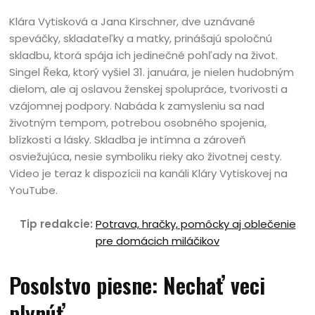
Klára Vytisková a Jana Kirschner, dve uznávané
speváčky, skladateľky a matky, prinášajú spoločnú
skladbu, ktorá spája ich jedinečné pohľady na život.
Singel Řeka, ktorý vyšiel 31. januára, je nielen hudobným
dielom, ale aj oslavou ženskej spolupráce, tvorivosti a
vzájomnej podpory. Nabáda k zamysleniu sa nad
životným tempom, potrebou osobného spojenia,
blízkosti a lásky. Skladba je intímna a zároveň
osviežujúca, nesie symboliku rieky ako životnej cesty.
Video je teraz k dispozícii na kanáli Kláry Vytiskovej na
YouTube.
Tip redakcie:
Potrava, hračky, pomôcky aj oblečenie
pre domácich miláčikov
Posolstvo piesne: Nechať veci
plynúť