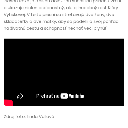
Pieseň Řeka je ďalšou dôležitou súčasťou príbehu VEGA
a ukazuje nielen osobnostný, ale aj hudobný rast Kláry
Vytiskovej. V tejto piesni sa stretávajú dve ženy, dve
skladateľky a dve matky, aby sa podelili o svoj pohľad
na životnú cestu a schopnosť nechať veci plynúť.
Zdroj foto: Linda Vallová