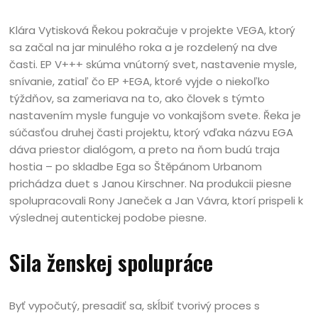
Klára Vytisková Řekou pokračuje v projekte VEGA, ktorý
sa začal na jar minulého roka a je rozdelený na dve
časti. EP V+++ skúma vnútorný svet, nastavenie mysle,
snívanie, zatiaľ čo EP +EGA, ktoré vyjde o niekoľko
týždňov, sa zameriava na to, ako človek s týmto
nastavením mysle funguje vo vonkajšom svete. Řeka je
súčasťou druhej časti projektu, ktorý vďaka názvu EGA
dáva priestor dialógom, a preto na ňom budú traja
hostia – po skladbe Ega so Štěpánom Urbanom
prichádza duet s Janou Kirschner. Na produkcii piesne
spolupracovali Rony Janeček a Jan Vávra, ktorí prispeli k
výslednej autentickej podobe piesne.
Sila ženskej spolupráce
Byť vypočutý, presadiť sa, skĺbiť tvorivý proces s