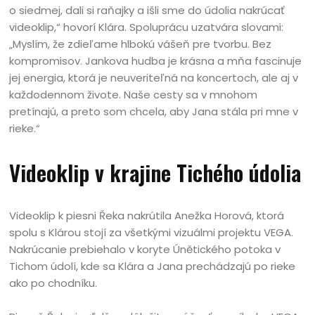
o siedmej, dali si raňajky a išli sme do údolia nakrúcať
videoklip,“ hovorí Klára. Spoluprácu uzatvára slovami:
„Myslím, že zdieľame hlbokú vášeň pre tvorbu. Bez
kompromisov. Jankova hudba je krásna a mňa fascinuje
jej energia, ktorá je neuveriteľná na koncertoch, ale aj v
každodennom živote. Naše cesty sa v mnohom
pretínajú, a preto som chcela, aby Jana stála pri mne v
rieke.“
Videoklip v krajine Tichého údolia
Videoklip k piesni Řeka nakrútila Anežka Horová, ktorá
spolu s Klárou stojí za všetkými vizuálmi projektu VEGA.
Nakrúcanie prebiehalo v koryte Únětického potoka v
Tichom údolí, kde sa Klára a Jana prechádzajú po rieke
ako po chodníku.