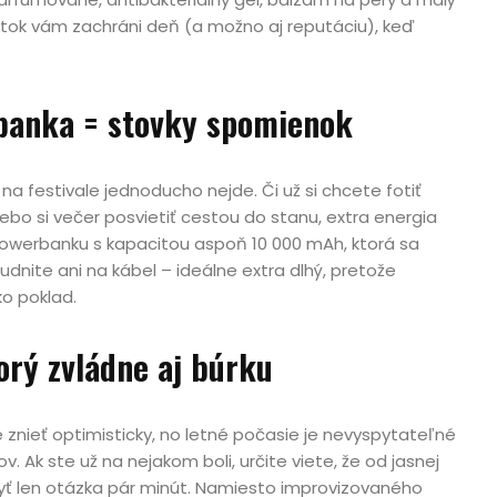
stok vám zachráni deň (a možno aj reputáciu), keď
banka = stovky spomienok
na festivale jednoducho nejde. Či už si chcete fotiť
ebo si večer posvietiť cestou do stanu, extra energia
 powerbanku s kapacitou aspoň 10 000 mAh, ktorá sa
dnite ani na kábel – ideálne extra dlhý, pretože
ko poklad.
torý zvládne aj búrku
nieť optimisticky, no letné počasie je nevyspytateľné
v. Ak ste už na nejakom boli, určite viete, že od jasnej
yť len otázka pár minút. Namiesto improvizovaného