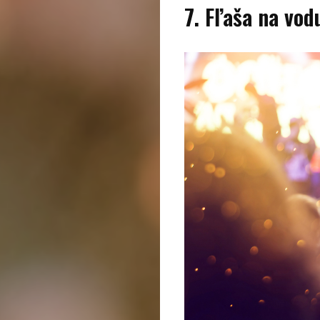
kúpou,
7. Fľaša na vod
recenzie
Technológie
Životný
štýl
Prevádzkova
Vyhľadať