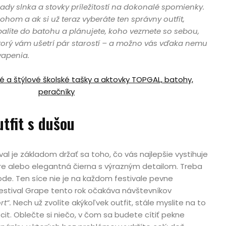
ápady slnka a stovky príležitostí na dokonalé spomienky.
ohom a ak si už teraz vyberáte ten správny outfit,
balíte do batohu a plánujete, koho vezmete so sebou,
orý vám ušetrí pár starostí – a možno vás vďaka nemu
vapenia.
né a štýlové školské tašky a aktovky TOPGAL, batohy,
peračníky
utfit s dušou
ival je základom držať sa toho, čo vás najlepšie vystihuje
litre alebo elegantná čierna s výrazným detailom. Treba
ode. Ten síce nie je na každom festivale pevne
festival Grape tento rok očakáva návštevníkov
rt“.
Nech už zvolíte akýkoľvek outfit, stále myslite na to
cit. Oblečte si niečo, v čom sa budete cítiť pekne