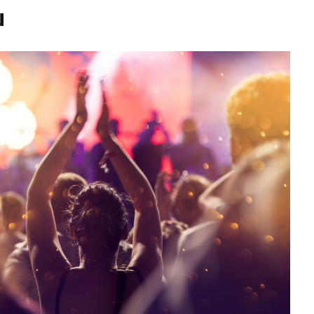
u
teľ