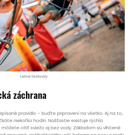
Letné festivaly
ická záchrana
epísané pravidlo – buďte pripravení na všetko. Aj na to,
káte niekoľko hodín. Našťastie existuje rýchla
 môžete cítiť sviežo aj bez vody. Základom sú vlhčené
arfumované, antibakteriálny gél, balzam na pery a malý