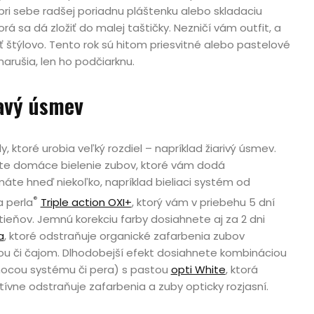
e pri sebe radšej poriadnu pláštenku alebo skladaciu
orá sa dá zložiť do malej taštičky. Nezničí vám outfit, a
 štýlovo. Tento rok sú hitom priesvitné alebo pastelové
narušia, len ho podčiarknu.
ravý úsmev
, ktoré urobia veľký rozdiel – napríklad žiarivý úsmev.
te domáce bielenie zubov, ktoré vám dodá
te hneď niekoľko, napríklad bieliaci systém od
®
a perla
Triple action OXI+
, ktorý vám v priebehu 5 dní
dtieňov. Jemnú korekciu farby dosiahnete aj za 2 dni
a
, ktoré odstraňuje organické zafarbenia zubov
u či čajom. Dlhodobejší efekt dosiahnete kombináciou
ocou systému či pera) s pastou
opti White
, ktorá
ívne odstraňuje zafarbenia a zuby opticky rozjasní.