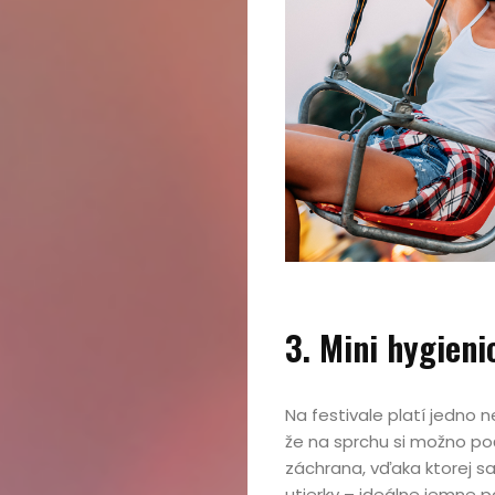
3. Mini hygien
Na festivale platí jedno n
že na sprchu si možno poč
záchrana, vďaka ktorej sa
utierky – ideálne jemne p