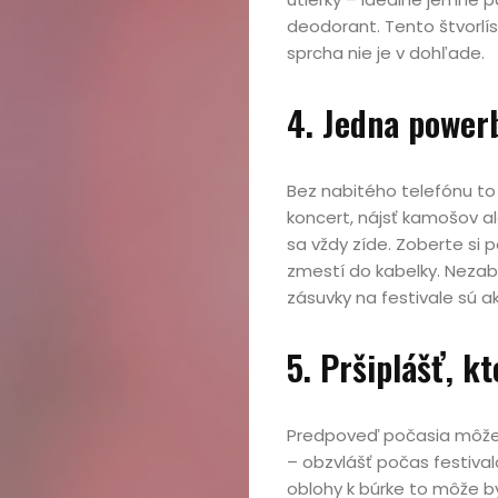
deodorant. Tento štvorlí
sprcha nie je v dohľade.
4. Jedna power
Domov
Bez nabitého telefónu to 
koncert, nájsť kamošov al
Automobily,
sa vždy zíde. Zoberte si
zmestí do kabelky. Nezabu
motorky,
zásuvky na festivale sú a
mobilita
5. Pršiplášť, k
Bývanie,
Predpoveď počasia môže z
– obzvlášť počas festivalo
domácnosť
oblohy k búrke to môže b