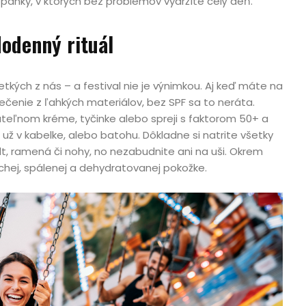
opánky, v ktorých bez problémov vydržíte celý deň.
dodenný rituál
etkých z nás – a festival nie je výnimkou. Aj keď máte na
lečenie z ľahkých materiálov, bez SPF sa to neráta.
ateľnom kréme, tyčinke alebo spreji s faktorom 50+ a
 už v kabelke, alebo batohu. Dôkladne si natrite všetky
kolt, ramená či nohy, no nezabudnite ani na uši. Okrem
chej, spálenej a dehydratovanej pokožke.