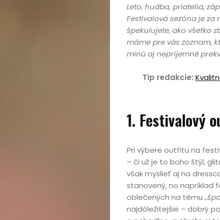
Leto, hudba, priatelia, z
Festivalová sezóna je za r
špekulujete, ako všetko z
máme pre vás zoznam, kt
minú aj nepríjemné prek
Tip redakcie:
Kvalit
1. Festivalový o
Pri výbere outfitu na fest
– či už je to boho štýl, g
však myslieť aj na dressc
stanovený, no napríklad 
oblečených na tému
„špo
najdôležitejšie – dobrý po