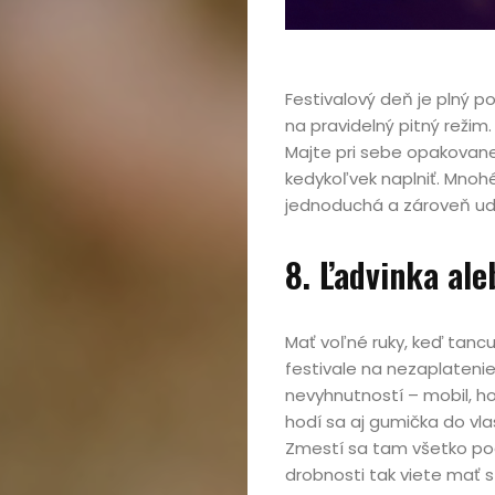
Festivalový deň je plný p
na pravidelný pitný režim.
Majte pri sebe opakovane
kedykoľvek naplniť. Mnohé
jednoduchá a zároveň udr
8. Ľadvinka al
Mať voľné ruky, keď tanc
festivale na nezaplateni
nevyhnutností – mobil, ho
hodí sa aj gumička do vla
Zmestí sa tam všetko pod
drobnosti tak viete mať s