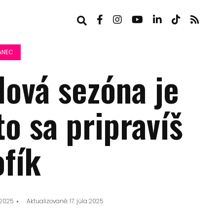
ANEC
lová sezóna je
to sa pripravíš
ofík
a 2025
Aktualizované: 17. júla 2025