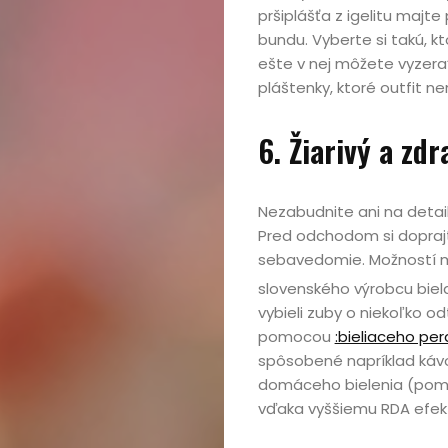
pršiplášťa z igelitu majt
Cestovanie
bundu. Vyberte si takú, kt
ešte v nej môžete vyzerať
Kultúra
pláštenky, ktoré outfit ne
Peniaze,
6. Žiarivý a zd
podnikanie
Nezabudnite ani na detaily
Rozhovory
Pred odchodom si dopraj
sebavedomie. Možností má
Spoločnosť,
slovenského výrobcu biel
vybieli zuby o niekoľko o
politika
pomocou
:bieliaceho per
spôsobené napríklad kávo
domáceho bielenia (pom
Sprievodca
vďaka vyššiemu RDA efekt