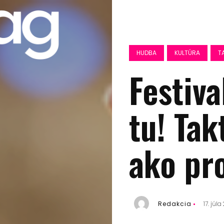
HUDBA
KULTÚRA
T
Festiva
tu! Tak
ako pr
Redakcia
17. júl