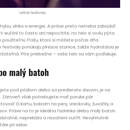
Letné festivaly
ohybu, slnka a energie. A práve preto netreba zabúdať
 V eufórii to často ani nepocítite, no telo si vodu pýta.
 použiteľnú fľašu, ktorú si môžete počas dňa
 festivaly ponúkajú plniace stanice, takže hydratácia je
žateľná. Pite priebežne – vaše telo sa vám poďakuje.
ebo malý batoh
ujete pod pódiom alebo sa predierate davom, je na
e. Zároveň však potrebujete mať poruke pár
tovosť či kartu, balzam na pery, vreckovky, žuvačky a
sov. Práve na to je ideálna ľadvinka alebo malý batoh.
statné, neprekáža a nezatieni outfit. Nevyhnutné
tále pri sebe.