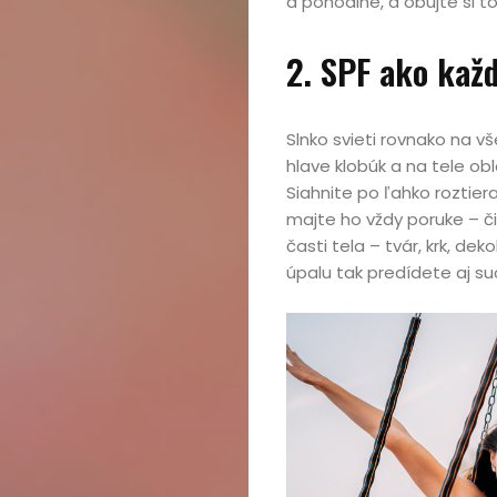
a pohodlne, a obujte si t
2. SPF ako kaž
Slnko svieti rovnako na vš
hlave klobúk a na tele ob
Siahnite po ľahko roztier
majte ho vždy poruke – či
časti tela – tvár, krk, de
úpalu tak predídete aj su