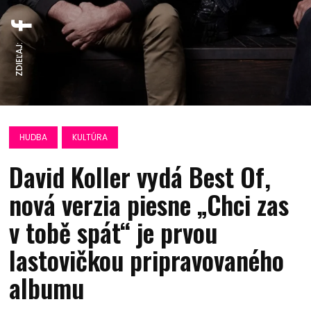
ZDIEĽAJ:
HUDBA
KULTÚRA
David Koller vydá Best Of,
nová verzia piesne „Chci zas
v tobě spát“ je prvou
lastovičkou pripravovaného
albumu