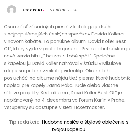
Redakcia
5. októbra 2024
Osemnásť zásadných piesní z katalógu jedného
z najpopulárnejších českých spevákov Davida Kollera
v novom kabáte. To ponúkne album „David Koller Best
Of“, ktorý vyjde v priebehu jesene. Prvou ochutnávkou je
nová verzia hitu „Chci zas v tobě spát“. Spoločne
s kapelou ju David Koller nahrával v štúdiu v Mikulove
a k piesni pritom vznikol aj videoklip. Okrem toho
poslucháči na albume nájdu tiež piesne, ktoré hudobník
napísal pre kapely Jasná Páka, Lucie alebo vlastné
sólové projekty. Krst albumu „David Koller Best Of“ je
naplánovaný na 4. decembra vo Forum Karlín v Prahe.
Vstupenky sú dostupné v sieti Ticketmaster.
Tip redakcie:
Hudobné nosiče a štýlové oblečenie s
tvojou kapelou