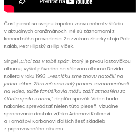
Časť piesní so svojou kapelou znovu nahral v štúdiu
v aktuálnych aranžmánoch. Iné sú záznamami z
koncertného prevedenia. Za zvukom zbierky stoja Petr
Kaláb, Petr Filipský a Filip Vlček.
Singel „
Chci zas v tobě spát“
, ktorý je prvou lastovičkou
albumu, vyšiel pôvodne na sólovom albume Davida
Kollera v roku 1993.
„Pesničku sme znovu natočili na
jeden záber. Zároveň sme celý proces zaznamenávali
na video, takže fanúšikovia môžu zažiť atmosféru zo
štúdia spolu s nami,“
dopĺňa spevák. Video bude
nakoniec sprevádzať nielen túto pieseň. Vizuálne
spracovanie dostalo vďaka Adamovi Kollerovi
a Tomášovi Karbanovi ďalších šesť skladieb
z pripravovaného albumu.