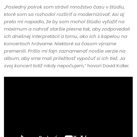
„
Posledný polrok som strávil množstvo času v štúdiu,
ktoré som sa rozhodol rozšíriť a modernizovať. Asi aj
preto mi napadlo, že by som mohol štúdio vyťažiť na
maximum a nahrať staršie piesne tak, aby zodpovedali
ich dnešnej interpretácii a tomu, ako ich s kapelou na
koncertoch hrávame. Niektoré sa časom výrazne
premenili. Prišlo mi fajn zaznamenať novšie verzie na
album, aby sme mali príležitosť vypočuť si ich tiež. Ja
svoj koncert totiž nikdy nepočujem,“
hovorí David Koller.