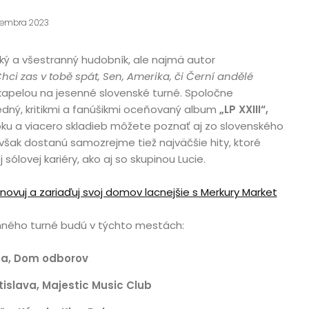
ptembra 2023
cký a všestranný hudobník, ale najmä autor
hci zas v tobě spát, Sen, Amerika, či Černí andělé
 kapelou na jesenné slovenské turné. Spoločne
dný, kritikmi a fanúšikmi oceňovaný album
„LP XXIII“,
 roku a viacero skladieb môžete poznať aj zo slovenského
 však dostanú samozrejme tiež najväčšie hity, ktoré
 sólovej kariéry, ako aj so skupinou Lucie.
enovuj a zariaďuj svoj domov lacnejšie s Merkury Market
nného turné budú v týchto mestách:
ina, Dom odborov
tislava, Majestic Music Club