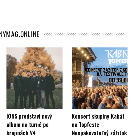
ANYMAG.ONLINE
teľ
IONS predstaví nový
Koncert skupiny Kabát
album na turné po
na Topfeste –
krajinách V4
Neopakovateľný zážitok