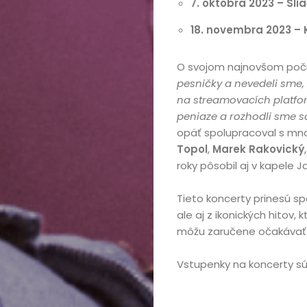
7. októbra 2023
– Slia
18. novembra 2023
– 
O svojom najnovšom počine
pesničky a nevedeli sme, 
na streamovacích platfor
peniaze a rozhodli sme s
opäť spolupracoval s mn
Topol
,
Marek Rakovický
roky pôsobil aj v kapele J
Tieto koncerty prinesú sp
ale aj z ikonických hitov,
môžu zaručene očakávať 
Vstupenky na koncerty sú