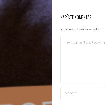
Peniaze,
NAPÍŠTE KOMENTÁR
podnikanie
Your email address will not
Rozhovory
Spoločnosť,
politika
Sprievodca
kúpou,
recenzie