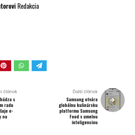
utorovi
Redakcia
i článok
Ďalší článok
chádza s
Samsung otvára
ím radu
globálnu kulinársku
šuje e-
platformu Samsung
y na
Food s umelou
inteligenciou