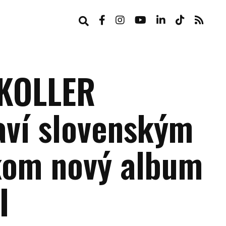
KOLLER
aví slovenským
kom nový album
I