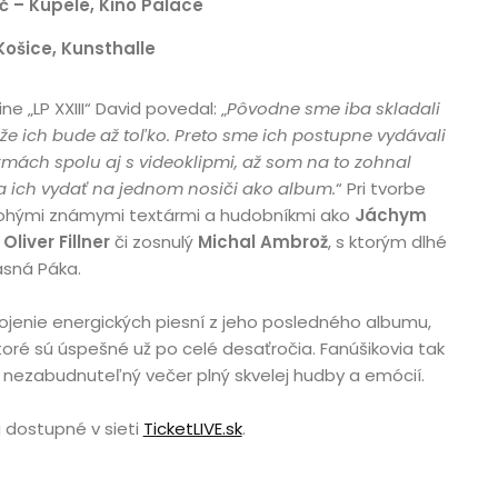
č – Kúpele, Kino Palace
Košice, Kunsthalle
 „LP XXIII“ David povedal: „
Pôvodne sme iba skladali
že ich bude až toľko. Preto sme ich postupne vydávali
mách spolu aj s videoklipmi, až som na to zohnal
a ich vydať na jednom nosiči ako album.
“ Pri tvorbe
ohými známymi textármi a hudobníkmi ako
Jáchym
,
Oliver Fillner
či zosnulý
Michal Ambrož
, s ktorým dlhé
asná Páka.
ojenie energických piesní z jeho posledného albumu,
 ktoré sú úspešné už po celé desaťročia. Fanúšikovia tak
nezabudnuteľný večer plný skvelej hudby a emócií.
 dostupné v sieti
TicketLIVE.sk
.