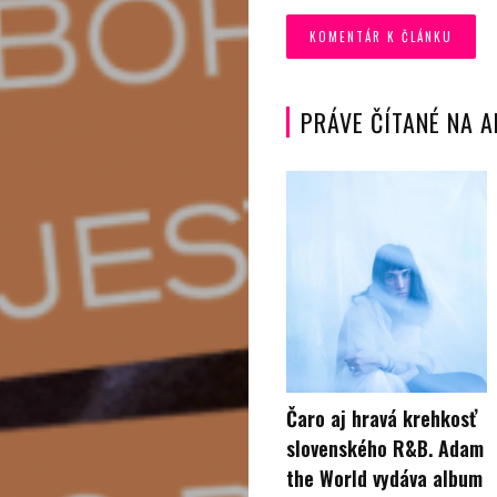
Technológie
Životný
štýl
PRÁVE ČÍTANÉ NA 
Prevádzkova
Vyhľadať
Čaro aj hravá krehkosť
slovenského R&B. Adam
the World vydáva album