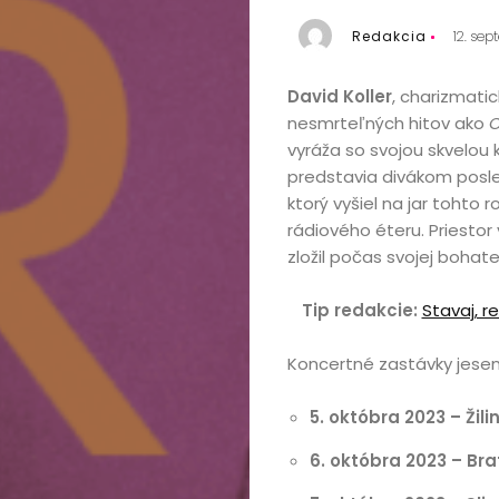
Redakcia
12. se
David Koller
, charizmati
nesmrteľných hitov ako
C
vyráža so svojou skvelou
predstavia divákom posle
ktorý vyšiel na jar tohto
rádiového éteru. Priestor
zložil počas svojej bohatej
Tip redakcie:
Stavaj, r
Koncertné zastávky jese
5. októbra 2023
– Žil
6. októbra 2023
– Bra