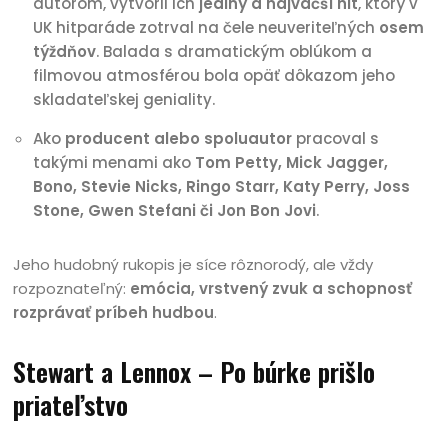
autorom, vytvoril ich
jediný a najväčší hit
, ktorý v
UK hitparáde zotrval na čele neuveriteľných
osem
týždňov
. Balada s dramatickým oblúkom a
filmovou atmosférou bola opäť dôkazom jeho
skladateľskej geniality.
Ako
producent alebo spoluautor
pracoval s
takými menami ako
Tom Petty, Mick Jagger,
Bono, Stevie Nicks, Ringo Starr, Katy Perry, Joss
Stone, Gwen Stefani či Jon Bon Jovi
.
Jeho hudobný rukopis je síce rôznorodý, ale vždy
rozpoznateľný:
emócia, vrstvený zvuk a schopnosť
rozprávať príbeh hudbou
.
Stewart a Lennox – Po búrke prišlo
priateľstvo