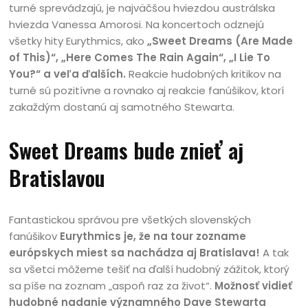
turné sprevádzajú, je najväčšou hviezdou austrálska
hviezda Vanessa Amorosi. Na koncertoch odznejú
všetky hity Eurythmics, ako
„Sweet Dreams (Are Made
of This)“, „Here Comes The Rain Again“, „I Lie To
You?“ a veľa ďalších.
Reakcie hudobných kritikov na
turné sú pozitívne a rovnako aj reakcie fanúšikov, ktorí
zakaždým dostanú aj samotného Stewarta.
Sweet Dreams bude znieť aj
Bratislavou
Fantastickou správou pre všetkých slovenských
fanúšikov
Eurythmics je, že na tour zozname
európskych miest sa nachádza aj Bratislava!
A tak
sa všetci môžeme tešiť na ďalší hudobný zážitok, ktorý
sa píše na zoznam „aspoň raz za život“.
Možnosť vidieť
hudobné nadanie významného Dave Stewarta