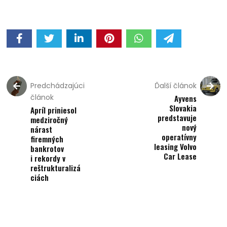
Predchádzajúci
Ďalší článok
článok
Ayvens
Slovakia
Apríl priniesol
predstavuje
medziročný
nový
nárast
operatívny
firemných
leasing Volvo
bankrotov
Car Lease
i rekordy v
reštrukturalizá
ciách