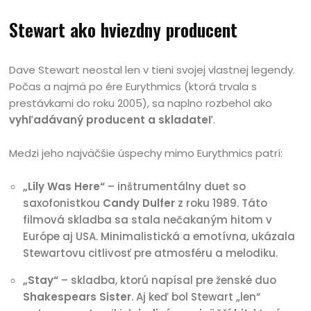
Stewart ako hviezdny producent
Dave Stewart neostal len v tieni svojej vlastnej legendy.
Počas a najmä po ére Eurythmics (ktorá trvala s
prestávkami do roku 2005), sa naplno rozbehol ako
vyhľadávaný producent a skladateľ
.
Medzi jeho najväčšie úspechy mimo Eurythmics patrí:
„Lily Was Here“
– inštrumentálny duet so
saxofonistkou
Candy Dulfer
z roku 1989. Táto
filmová skladba sa stala nečakaným hitom v
Európe aj USA. Minimalistická a emotívna, ukázala
Stewartovu citlivosť pre atmosféru a melodiku.
„Stay“
– skladba, ktorú napísal pre ženské duo
Shakespears Sister
. Aj keď bol Stewart „len“