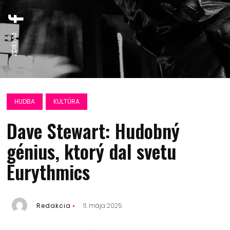
ZDIEĽAJ:
HUDBA
KULTÚRA
Dave Stewart: Hudobný
génius, ktorý dal svetu
Eurythmics
Redakcia
11. mája 2025