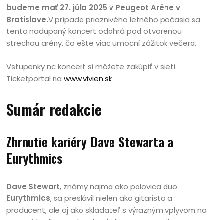
budeme mať 27. júla 2025 v Peugeot Aréne v
Bratislave.
V prípade priaznivého letného počasia sa
tento nadupaný koncert odohrá pod otvorenou
strechou arény, čo ešte viac umocní zážitok večera.
Vstupenky na koncert si môžete zakúpiť v sieti
Ticketportal na
www.vivien.sk
Sumár redakcie
Zhrnutie kariéry Dave Stewarta a
Eurythmics
Dave Stewart
, známy najmä ako polovica duo
Eurythmics
, sa preslávil nielen ako gitarista a
producent, ale aj ako skladateľ s výrazným vplyvom na