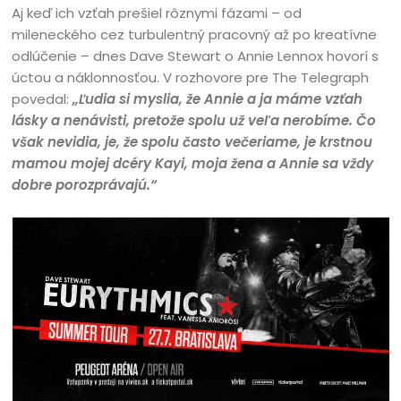
Aj keď ich vzťah prešiel rôznymi fázami – od
mileneckého cez turbulentný pracovný až po kreatívne
odlúčenie – dnes Dave Stewart o Annie Lennox hovorí s
úctou a náklonnosťou. V rozhovore pre The Telegraph
povedal:
„Ľudia si myslia, že Annie a ja máme vzťah
lásky a nenávisti, pretože spolu už veľa nerobíme. Čo
však nevidia, je, že spolu často večeriame, je krstnou
mamou mojej dcéry Kayi, moja žena a Annie sa vždy
dobre porozprávajú.“