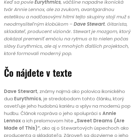
Keď sa povie
Eurythmics
, väčšine napadne ikonická
tvár Annie Lennox, ale za zvukom, avantgardnou
estetikou a nadčasovými hitmi tejto skupiny stojí muž s
neodmysliteľným klobúkom –
Dave Stewart
. Gitarista,
skladateľ, producent vizionár. Stewart je mozgom, ktorý
dokázal premeniť emóciu na rytmus a to nielen počas
slávy Eurythmics, ale aj v mnohých ďalších projektoch,
ktoré formovali moderný pop.
Čo nájdete v texte
Dave Stewart
, známy najmä ako polovica ikonického
dua
Eurythmics
, je stredobodom tohto článku, ktorý
osvetľuje jeho hudobnú kariéru a vplyv na modernú pop
hudbu. Článok rozpráva o jeho spolupráci s
Annie
Lennox
a ich prelomovom hite
„Sweet Dreams (Are
Made of This)“
, ako aj o Stewartových úspechoch ako
producenta a skladateľa. Zároveň sa dozvieme o jeho