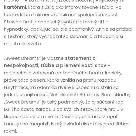
kartónmi
, ktorá slúžila ako improvizované štúdio. Po
hádke, ktorá takmer ukončila ich spoluprácu, začal
Stewart hrať jednoduchý syntetizátorový riff –
hypnotický, opakujúci sa, ale podmanivý. Annie sa pridala
s textom, ktorý vychádzal zo sklamania a hľadania si
miesta vo svete.
„Sweet Dreams“ je vlastne
statement
o
nespokojnosti, túžbe a premenlivosti snov
–
melanchólia zabalená do tanečného beatu. Ironicky,
práve táto pieseň, ktorá vznikla na prahu rozpadu
Eurythmics, im odomkla dvere k úspechu a stala sa
jednou z najikonickejších skladieb 80. rokov. Beat skladby
„Sweet Dreams“ je taký podmanivý, že aj súčasní top
DJ-i ho často zaraďujú do svojich setov, ktoré hrajú v
kluboch po celom svete. Dnešná generácia Z opäť
tancuje na megahit, ktorý ovládal diskotéky pred 30timi
rokmi.