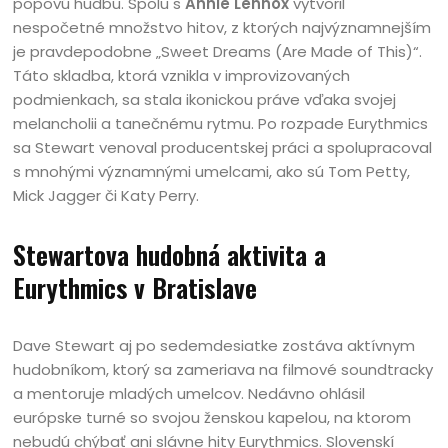
popovú hudbu. Spolu s
Annie Lennox
vytvoril
nespočetné množstvo hitov, z ktorých najvýznamnejším
je pravdepodobne „Sweet Dreams (Are Made of This)“.
Táto skladba, ktorá vznikla v improvizovaných
podmienkach, sa stala ikonickou práve vďaka svojej
melancholii a tanečnému rytmu. Po rozpade Eurythmics
sa Stewart venoval producentskej práci a spolupracoval
s mnohými významnými umelcami, ako sú Tom Petty,
Mick Jagger či Katy Perry.
Stewartova hudobná aktivita a
Eurythmics v Bratislave
Dave Stewart aj po sedemdesiatke zostáva aktívnym
hudobníkom, ktorý sa zameriava na filmové soundtracky
a mentoruje mladých umelcov. Nedávno ohlásil
európske turné so svojou ženskou kapelou, na ktorom
nebudú chýbať ani slávne hity Eurythmics. Slovenskí