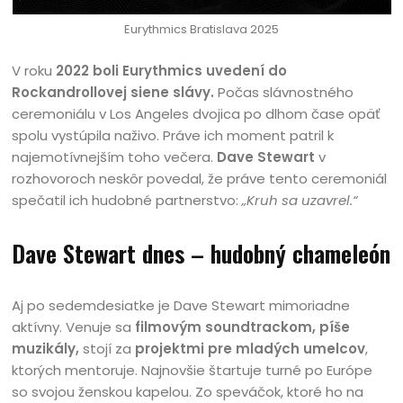
Eurythmics Bratislava 2025
V roku
2022 boli Eurythmics uvedení do
Rockandrollovej siene slávy.
Počas slávnostného
ceremoniálu v Los Angeles dvojica po dlhom čase opäť
spolu vystúpila naživo. Práve ich moment patril k
najemotívnejším toho večera.
Dave Stewart
v
rozhovoroch neskôr povedal, že práve tento ceremoniál
spečatil ich hudobné partnerstvo:
„Kruh sa uzavrel.“
Dave Stewart dnes – hudobný chameleón
Aj po sedemdesiatke je Dave Stewart mimoriadne
aktívny. Venuje sa
filmovým soundtrackom, píše
muzikály,
stojí za
projektmi pre mladých umelcov
,
ktorých mentoruje. Najnovšie štartuje turné po Európe
so svojou ženskou kapelou. Zo speváčok, ktoré ho na