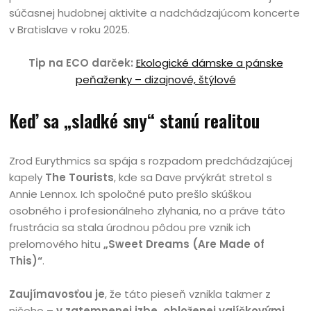
súčasnej hudobnej aktivite a nadchádzajúcom koncerte
v Bratislave v roku 2025.
Tip na ECO darček:
Ekologické dámske a pánske
peňaženky – dizajnové, štýlové
Keď sa „sladké sny“ stanú realitou
Zrod Eurythmics sa spája s rozpadom predchádzajúcej
kapely
The Tourists
, kde sa Dave prvýkrát stretol s
Annie Lennox. Ich spoločné puto prešlo skúškou
osobného i profesionálneho zlyhania, no a práve táto
frustrácia sa stala úrodnou pôdou pre vznik ich
prelomového hitu
„Sweet Dreams (Are Made of
This)“
.
Zaujímavosťou je
, že táto pieseň vznikla takmer z
ničoho –
v zatemnenej izbe, obloženej vajíčkovými