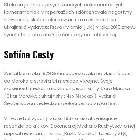
Stala sa jednou z prvých ženských dokumentárnych
kameramaniek. V reportážach zdôrazňovala negatívny
vplyv európskeho kolonializmu na miestnu kultúru.
Ukrajinské vydavateľstvo Pyramid [ uk ] v roku 2015 znovu
vydalo tri cestovateľské časopisy od Jablonskej.
Sofiíne Cesty
Začiatkom roku 1929 Sofia odcestovala na vlastnú päsť
do Maroka a strávila tri mesiace v krajine. Svoje
skúsenosti neskôr zúročila pri písaní knihy Čaro Maroka
(Char Marokko ; ukrajinsky : Чар Марокко ), vydané
Ševčenkovou vedeckou spoločnosťou v roku 1932.
V Ľvove bol vydaný v roku 1932 a získal vynikajúce
recenzie od kritikov. Dokonca aj Mykhailo Rudnytskyi o nej
napísal recenziu: „… kniha „Kúzlo Maroka“: farebný štýl,