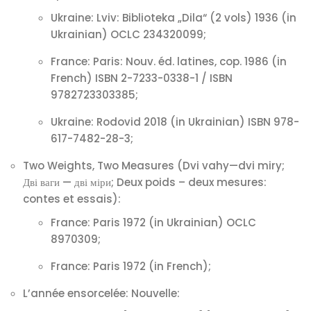
Ukraine: Lviv: Biblioteka „Dila“ (2 vols) 1936 (in
Ukrainian) OCLC 234320099;
France: Paris: Nouv. éd. latines, cop. 1986 (in
French) ISBN 2-7233-0338-1 / ISBN
9782723303385;
Ukraine: Rodovid 2018 (in Ukrainian) ISBN 978-
617-7482-28-3;
Two Weights, Two Measures (Dvi vahy—dvi miry;
Дві ваги — дві міри; Deux poids – deux mesures:
contes et essais):
France: Paris 1972 (in Ukrainian) OCLC
8970309;
France: Paris 1972 (in French);
L’année ensorcelée: Nouvelle: