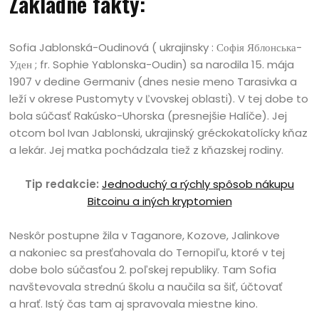
Základné fakty:
Sofia Jablonská-Oudinová ( ukrajinsky : Софія Яблонська-
Уден ; fr. Sophie Yablonska-Oudin) sa narodila 15. mája
1907 v dedine Germaniv (dnes nesie meno Tarasivka a
leží v okrese Pustomyty v Ľvovskej oblasti). V tej dobe to
bola súčasť Rakúsko-Uhorska (presnejšie Halíče). Jej
otcom bol Ivan Jablonski, ukrajinský gréckokatolícky kňaz
a lekár. Jej matka pochádzala tiež z kňazskej rodiny.
Tip redakcie:
Jednoduchý a rýchly spôsob nákupu
Bitcoinu a iných kryptomien
Neskôr postupne žila v Taganore, Kozove, Jalinkove
a nakoniec sa presťahovala do Ternopiľu, ktoré v tej
dobe bolo súčasťou 2. poľskej republiky. Tam Sofia
navštevovala strednú školu a naučila sa šiť, účtovať
a hrať. Istý čas tam aj spravovala miestne kino.