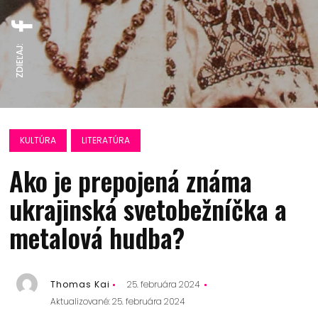
ZDIEĽAJ:
KULTÚRA
LITERATÚRA
Ako je prepojená známa
ukrajinská svetobežníčka a
metalová hudba?
Thomas Kai
25. februára 2024
Aktualizované: 25. februára 2024