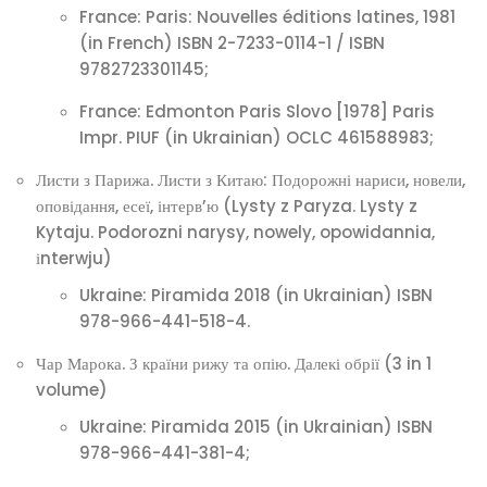
France: Paris: Nouvelles éditions latines, 1981
(in French) ISBN 2-7233-0114-1 / ISBN
9782723301145;
France: Edmonton Paris Slovo [1978] Paris
Impr. PIUF (in Ukrainian) OCLC 461588983;
Листи з Парижа. Листи з Китаю: Подорожні нариси, новели,
оповідання, есеї, інтерв’ю (Lysty z Paryza. Lysty z
Kytaju. Podorozni narysy, nowely, opowidannia,
іnterwju)
Ukraine: Piramida 2018 (in Ukrainian) ISBN
978-966-441-518-4.
Чар Марока. З країни рижу та опію. Далекі обрії (3 in 1
volume)
Ukraine: Piramida 2015 (in Ukrainian) ISBN
978-966-441-381-4;