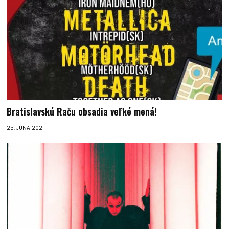
Bratislavskú Raču obsadia veľké mená!
25. JÚNA 2021