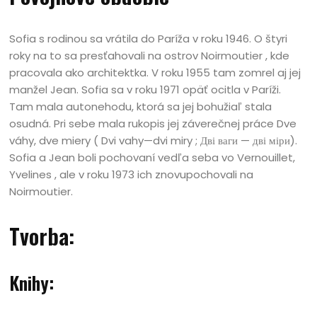
Sofia s rodinou sa vrátila do Paríža v roku 1946. O štyri
roky na to sa presťahovali na ostrov Noirmoutier , kde
pracovala ako architektka. V roku 1955 tam zomrel aj jej
manžel Jean. Sofia sa v roku 1971 opäť ocitla v Paríži.
Tam mala autonehodu, ktorá sa jej bohužiaľ stala
osudná. Pri sebe mala rukopis jej záverečnej práce Dve
váhy, dve miery ( Dvi vahy—dvi miry ; Дві ваги — дві міри).
Sofia a Jean boli pochovaní vedľa seba vo Vernouillet,
Yvelines , ale v roku 1973 ich znovupochovali na
Noirmoutier.
Tvorba:
Knihy: