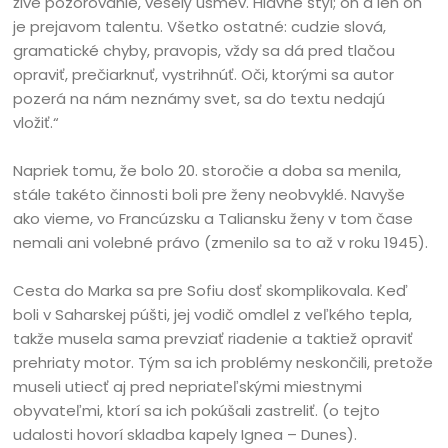
živé pozorovanie, veselý úsmev. Hlavne štýl; on a len on
je prejavom talentu. Všetko ostatné: cudzie slová,
gramatické chyby, pravopis, vždy sa dá pred tlačou
opraviť, prečiarknuť, vystrihnúť. Oči, ktorými sa autor
pozerá na nám neznámy svet, sa do textu nedajú
vložiť.“
Napriek tomu, že bolo 20. storočie a doba sa menila,
stále takéto činnosti boli pre ženy neobvyklé. Navyše
ako vieme, vo Francúzsku a Taliansku ženy v tom čase
nemali ani volebné právo (zmenilo sa to až v roku 1945).
Cesta do Marka sa pre Sofiu dosť skomplikovala. Keď
boli v Saharskej púšti, jej vodič omdlel z veľkého tepla,
takže musela sama prevziať riadenie a taktiež opraviť
prehriaty motor. Tým sa ich problémy neskončili, pretože
museli utiecť aj pred nepriateľskými miestnymi
obyvateľmi, ktorí sa ich pokúšali zastreliť. (o tejto
udalosti hovorí skladba kapely Ignea – Dunes).