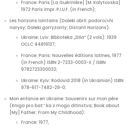
France: Paris [La Guérinière] [M. Kalytovska]
1972 Paris Impr. P.I.U.F. (in French);
Les horizons lointains (Daleki obriï: podoroz︠h︡ni
narysy; Daleki gorryzonty; Distant Horizons):
Ukraine: Lviv: Biblioteka „Dila“ (2 vols): 1939
OCLC 44819137;
France: Paris: Nouvelles éditions latines, 1977
(in French) ISBN 2-7233-0003-X / ISBN
9782723300032;
Ukraine: Kyiv: Rodovid 2018 (in Ukrainian) ISBN
978-617-7482-29-0;
Mon enfance en Ukraine: Souvenirs sur mon père
(Kniga pro bat:‘:ka z mogo ditinstva; Book about
[My] Father: From My Childhood):
France: 1977,