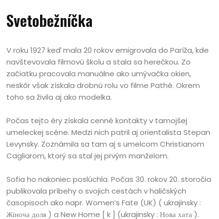
Svetobežníčka
V roku 1927 keď mala 20 rokov emigrovala do Paríža, kde
navštevovala filmovú školu a stala sa herečkou. Zo
začiatku pracovala manuálne ako umývačka okien,
neskôr však získala drobnú rolu vo filme Pathé. Okrem
toho sa živila aj ako modelka.
Počas tejto éry získala cenné kontakty v tamojšej
umeleckej scéne. Medzi nich patril aj orientalista Stepan
Levynsky. Zoznámila sa tam aj s umelcom Christianom
Cagliarom, ktorý sa stal jej prvým manželom.
Sofia ho nakoniec poslúchla. Počas 30. rokov 20. storočia
publikovala príbehy o svojich cestách v haličských
časopisoch ako napr. Women’s Fate (UK) ( ukrajinsky :
Жіноча доля ) a New Home [ k ] (ukrajinsky : Нова хата ).