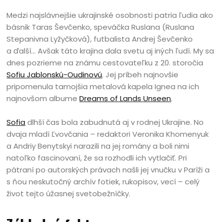
Medzi najslávnejšie ukrajinské osobnosti patria ľudia ako
básnik Taras Ševčenko, speváčka Ruslana (Ruslana
Stepanivna Lyžyčková), futbalista Andrej Ševčenko
a ďalší… Avšak táto krajina dala svetu aj iných ľudí. My sa
dnes pozrieme na známu cestovateľku z 20. storočia
Sofiu Jablonskú-Oudinovú
. Jej príbeh najnovšie
pripomenula tamojšia metalová kapela Ignea na ich
najnovšom albume
Dreams of Lands Unseen
.
Sofia
dlhší čas bola zabudnutá aj v rodnej Ukrajine. No
dvaja mladí Ľvovčania – redaktori Veronika Khomenyuk
a Andriy Benytskyi narazili na jej romány a boli nimi
natoľko fascinovaní, že sa rozhodli ich vytlačiť. Pri
pátraní po autorských právach našli jej vnučku v Paríži a
s ňou neskutočný archív fotiek, rukopisov, vecí – celý
život tejto úžasnej svetobežníčky.