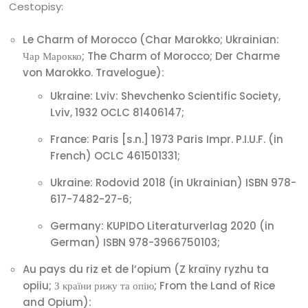
Cestopisy:
Le Charm of Morocco (Char Marokko; Ukrainian:
Чар Марокко; The Charm of Morocco; Der Charme
von Marokko. Travelogue):
Ukraine: Lviv: Shevchenko Scientific Society,
Lviv, 1932 OCLC 81406147;
France: Paris [s.n.] 1973 Paris Impr. P.I.U.F. (in
French) OCLC 461501331;
Ukraine: Rodovid 2018 (in Ukrainian) ISBN 978-
617-7482-27-6;
Germany: KUPIDO Literaturverlag 2020 (in
German) ISBN 978-3966750103;
Au pays du riz et de l’opium (Z kraïny ryzhu ta
opiiu; З країни рижу та опію; From the Land of Rice
and Opium):