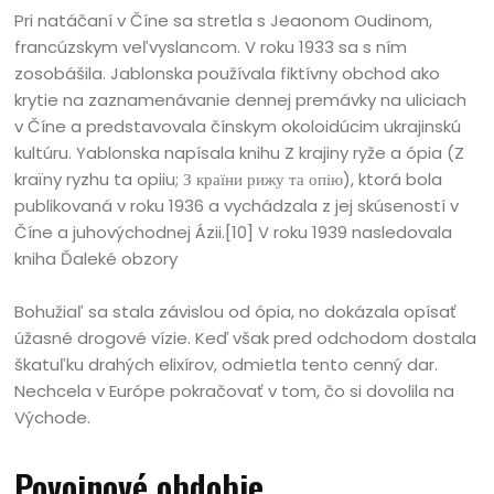
Pri natáčaní v Číne sa stretla s Jeaonom Oudinom,
francúzskym veľvyslancom. V roku 1933 sa s ním
zosobášila. Jablonska používala fiktívny obchod ako
krytie na zaznamenávanie dennej premávky na uliciach
v Číne a predstavovala čínskym okoloidúcim ukrajinskú
kultúru. Yablonska napísala knihu Z krajiny ryže a ópia (Z
kraïny ryzhu ta opiiu; З країни рижу та опію), ktorá bola
publikovaná v roku 1936 a vychádzala z jej skúseností v
Číne a juhovýchodnej Ázii.[10] V roku 1939 nasledovala
kniha Ďaleké obzory
Bohužiaľ sa stala závislou od ópia, no dokázala opísať
úžasné drogové vízie. Keď však pred odchodom dostala
škatuľku drahých elixírov, odmietla tento cenný dar.
Nechcela v Európe pokračovať v tom, čo si dovolila na
Východe.
Povojnové obdobie