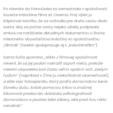
Po návrate do Francúzska sa zamestnala v spoločnosti
Societe Indochine Films et Cinema. Prvý výlet ju
inšpiroval natoľko, že sa rozhodla pre druhú cestu okolo
sveta. Aby sa počas cesty nejako uživila, podpísala
zmluvu na natáčanie aktuálnych dokumentov o živote
miestneho obyvateľstva Indočíny so spoločnosťou
„Filmtak“ (neskôr spolupracuje aj s „Indochinafilm“).
Sama Sofia spomína: ,
,Nikto z filmovej spoločnosti
neveril, že sa jej podarí nakrútiť aspoň niečo, pretože
miestni obyvatelia boli často veľmi opatrní voči „bielym
ľuďom“ (napríklad v Číne ju niekoľkokrát ukameňovali),
a ešte viac fotoaparátu, ktorý podľa domorodcov berie
človeku dušu. Avšak pomocou trikov a značnej
šikovnosti predsa len dokázala odfotografovať
domorodcov a poslala také zábery, aké pred ňou nikto
nenafotil.“