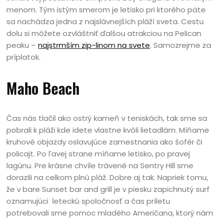
menom. Tým istým smerom je letisko pri ktorého päte
sa nachádza jedna z najslávnejších pláží sveta. Cestu
dolu si môžete ozvláštniť ďalšou atrakciou na Pelican
peaku –
najstrmším zip-linom na svete
. Samozrejme za
príplatok.
Maho Beach
Čas nás tlačil ako ostrý kameň v teniskách, tak sme sa
pobrali k pláži kde idete vlastne kvôli lietadlám. Míňame
kruhové objazdy oslavujúce zamestnania ako šofér či
policajt. Po ľavej strane míňame letisko, po pravej
lagúnu. Pre krásne chvíle trávené na Sentry Hill sme
dorazili na celkom plnú pláž. Dobre aj tak. Napriek tomu,
že v bare Sunset bar and grill je v piesku zapichnutý surf
oznamujúci leteckú spoločnosť a čas príletu
potrebovali sme pomoc mladého Američana, ktorý nám