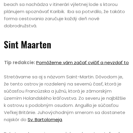
beach sa nachádza v itinerári výletnej lode s ktorou
plánujem spoznávať Karibik. Iba sa potvrdilo, že takáto
forma cestovania zaručuje každý deň nové
dobrodružstvá.
Sint Maarten
Tip redakcie:
Pomôžeme vám začať cvičiť a nevzdať to
Stretávame sa aj s názvom Saint-Martin. Dôvodom je,
že tento ostrov je rozdelený na severnú časť, ktorá je
súčasťou Francúzska a južnú, ktorá je zámorským
územím Holandského kráľovstva. Zo severu je najbližšie
k ostrovu s podobným osudom. Anguilla je súčasťou
Veľkej Británie. Juhovýchodným smerom sa dostanete
najskôr do
Sv. Bartolomeja
.