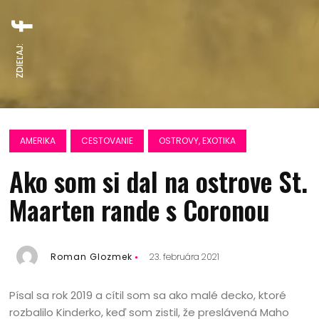
ZDIEĽAJ:
AMERIKA
CESTOVANIE
OSTROVY, EXOTIKA
Ako som si dal na ostrove St.
Maarten rande s Coronou
Roman Glozmek
23. februára 2021
Písal sa rok 2019 a cítil som sa ako malé decko, ktoré
rozbalilo Kinderko, keď som zistil, že preslávená Maho