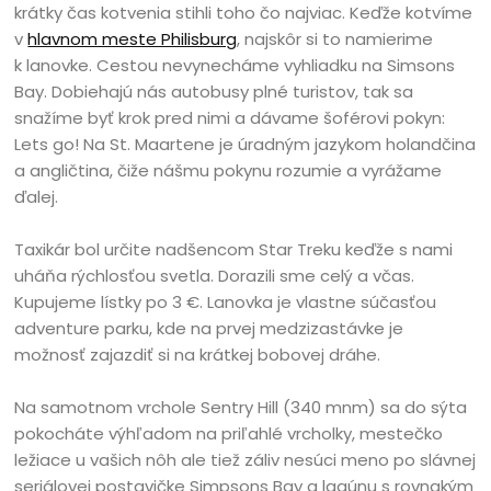
krátky čas kotvenia stihli toho čo najviac. Keďže kotvíme
v
hlavnom meste Philisburg
, najskôr si to namierime
k lanovke. Cestou nevynecháme vyhliadku na Simsons
Bay. Dobiehajú nás autobusy plné turistov, tak sa
snažíme byť krok pred nimi a dávame šoférovi pokyn:
Lets go! Na St. Maartene je úradným jazykom holandčina
a angličtina, čiže nášmu pokynu rozumie a vyrážame
ďalej.
Taxikár bol určite nadšencom Star Treku keďže s nami
uháňa rýchlosťou svetla. Dorazili sme celý a včas.
Kupujeme lístky po 3 €. Lanovka je vlastne súčasťou
adventure parku, kde na prvej medzizastávke je
možnosť zajazdiť si na krátkej bobovej dráhe.
Na samotnom vrchole Sentry Hill (340 mnm) sa do sýta
pokocháte výhľadom na priľahlé vrcholky, mestečko
ležiace u vašich nôh ale tiež záliv nesúci meno po slávnej
seriálovej postavičke Simpsons Bay a lagúnu s rovnakým