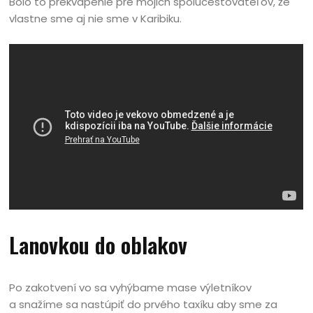
Bolo to prekvapenie pre mojich spolucestovateľov, že
vlastne sme aj nie sme v Karibiku.
Lanovkou do oblakov
Po zakotvení vo sa vyhýbame mase výletníkov
a snažíme sa nastúpiť do prvého taxíku aby sme za