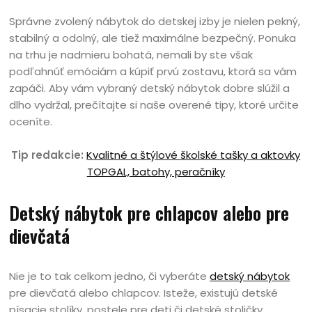
Správne zvolený nábytok do detskej izby je nielen pekný,
stabilný a odolný, ale tiež maximálne bezpečný. Ponuka
na trhu je nadmieru bohatá, nemali by ste však
podľahnúť emóciám a kúpiť prvú zostavu, ktorá sa vám
zapáči. Aby vám vybraný detský nábytok dobre slúžil a
dlho vydržal, prečítajte si naše overené tipy, ktoré určite
oceníte.
Tip redakcie:
Kvalitné a štýlové školské tašky a aktovky
TOPGAL, batohy, peračníky
Detský nábytok pre chlapcov alebo pre
dievčatá
Nie je to tak celkom jedno, či vyberáte
detský nábytok
pre dievčatá alebo chlapcov. Isteže, existujú detské
písacie stolíky, postele pre deti či detské stoličky