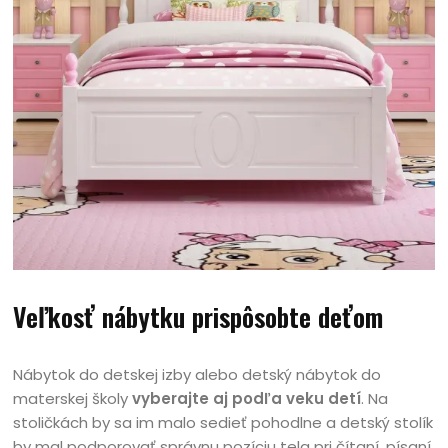
Veľkosť nábytku prispôsobte deťom
Nábytok do detskej izby alebo detský nábytok do
materskej školy
vyberajte aj podľa veku detí
. Na
stoličkách by sa im malo sedieť pohodlne a detský stolík
by mal podporovať správnu pozíciu tela pri čítaní, písaní