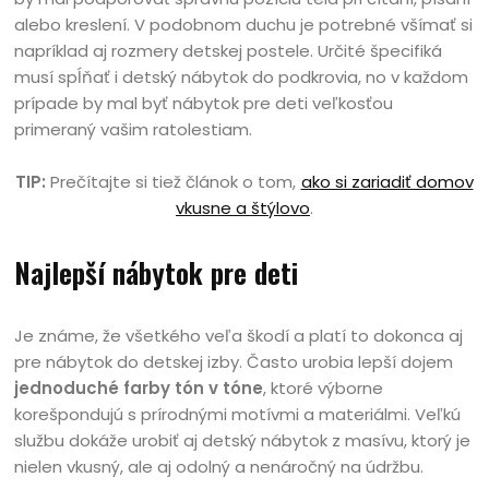
alebo kreslení. V podobnom duchu je potrebné všímať si
napríklad aj rozmery detskej postele. Určité špecifiká
musí spĺňať i detský nábytok do podkrovia, no v každom
prípade by mal byť nábytok pre deti veľkosťou
primeraný vašim ratolestiam.
TIP:
Prečítajte si tiež článok o tom,
ako si zariadiť domov
vkusne a štýlovo
.
Najlepší nábytok pre deti
Je známe, že všetkého veľa škodí a platí to dokonca aj
pre nábytok do detskej izby. Často urobia lepší dojem
jednoduché farby tón v tóne
, ktoré výborne
korešpondujú s prírodnými motívmi a materiálmi. Veľkú
službu dokáže urobiť aj detský nábytok z masívu, ktorý je
nielen vkusný, ale aj odolný a nenáročný na údržbu.