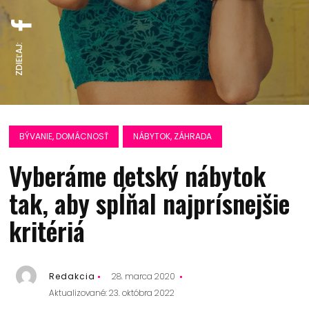
ZDIEĽAJ:
BÝVANIE, DOMÁCNOSŤ
NÁBYTOK, ZÁHRADA
Vyberáme detský nábytok
tak, aby spĺňal najprísnejšie
kritériá
Redakcia
28. marca 2020
Aktualizované: 23. októbra 2022