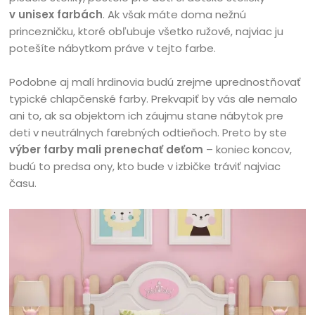
v unisex farbách
. Ak však máte doma nežnú
princezničku, ktoré obľubuje všetko ružové, najviac ju
potešíte nábytkom práve v tejto farbe.
Podobne aj malí hrdinovia budú zrejme uprednostňovať
typické chlapčenské farby. Prekvapiť by vás ale nemalo
ani to, ak sa objektom ich záujmu stane nábytok pre
deti v neutrálnych farebných odtieňoch. Preto by ste
výber farby mali prenechať deťom
– koniec koncov,
budú to predsa ony, kto bude v izbičke tráviť najviac
času.