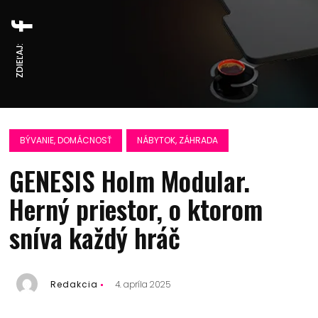
ZDIEĽAJ:
BÝVANIE, DOMÁCNOSŤ
NÁBYTOK, ZÁHRADA
GENESIS Holm Modular.
Herný priestor, o ktorom
sníva každý hráč
Redakcia
4. apríla 2025