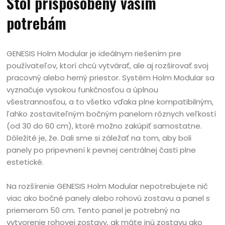
Stôl prispôsobený vašim
potrebám
GENESIS Holm Modular je ideálnym riešením pre
používateľov, ktorí chcú vytvárať, ale aj rozširovať svoj
pracovný alebo herný priestor. Systém Holm Modular sa
vyznačuje vysokou funkčnosťou a úplnou
všestrannosťou, a to všetko vďaka plne kompatibilným,
ľahko zostaviteľným bočným panelom rôznych veľkostí
(od 30 do 60 cm), ktoré možno zakúpiť samostatne.
Dôležité je, že. Dali sme si záležať na tom, aby boli
panely po pripevnení k pevnej centrálnej časti plne
estetické.
Na rozšírenie GENESIS Holm Modular nepotrebujete nič
viac ako bočné panely alebo rohovú zostavu a panel s
priemerom 50 cm. Tento panel je potrebný na
vytvorenie rohovej zostavy, ak máte inú zostavu ako