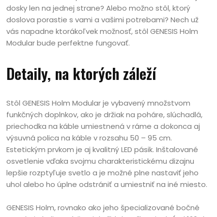
dosky len na jednej strane? Alebo možno stôl, ktorý
doslova porastie s vami a vašimi potrebami? Nech už
vás napadne ktorákoľvek možnosť, stôl GENESIS Holm
Modular bude perfektne fungovať.
Detaily, na ktorých záleží
Stôl GENESIS Holm Modular je vybavený množstvom
funkčných doplnkov, ako je držiak na poháre, slúchadlá,
priechodka na káble umiestnená v ráme a dokonca aj
výsuvná polica na káble v rozsahu 50 – 95 cm.
Estetickým prvkom je aj kvalitný LED pásik. Inštalované
osvetlenie vďaka svojmu charakteristickému dizajnu
lepšie rozptyľuje svetlo a je možné plne nastaviť jeho
uhol alebo ho úplne odstrániť a umiestniť na iné miesto.
GENESIS Holm, rovnako ako jeho špecializované bočné