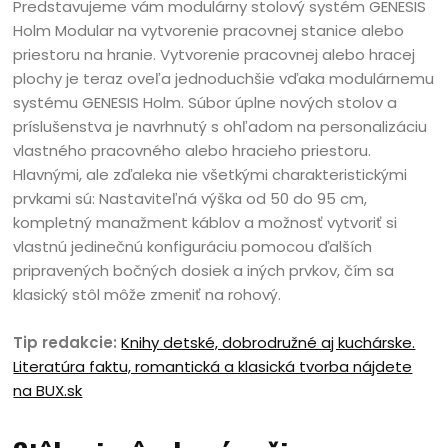
Predstavujeme vám modulárny stolový systém GENESIS
Holm Modular na vytvorenie pracovnej stanice alebo
priestoru na hranie. Vytvorenie pracovnej alebo hracej
plochy je teraz oveľa jednoduchšie vďaka modulárnemu
systému GENESIS Holm. Súbor úplne nových stolov a
príslušenstva je navrhnutý s ohľadom na personalizáciu
vlastného pracovného alebo hracieho priestoru.
Hlavnými, ale zďaleka nie všetkými charakteristickými
prvkami sú: Nastaviteľná výška od 50 do 95 cm,
kompletný manažment káblov a možnosť vytvoriť si
vlastnú jedinečnú konfiguráciu pomocou ďalších
pripravených bočných dosiek a iných prvkov, čím sa
klasický stôl môže zmeniť na rohový.
Tip redakcie:
Knihy detské, dobrodružné aj kuchárske.
Literatúra faktu, romantická a klasická tvorba nájdete
na BUX.sk