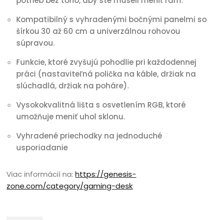
potrieb bez toho, aby ste museli meniť rám.
Kompatibilný s vyhradenými bočnými panelmi so
šírkou 30 až 60 cm a univerzálnou rohovou
súpravou.
Funkcie, ktoré zvyšujú pohodlie pri každodennej
práci (nastaviteľná polička na káble, držiak na
slúchadlá, držiak na poháre).
Vysokokvalitná lišta s osvetlením RGB, ktoré
umožňuje meniť uhol sklonu.
Vyhradené priechodky na jednoduché
usporiadanie
Viac informácií na:
https://genesis-
zone.com/category/gaming-desk