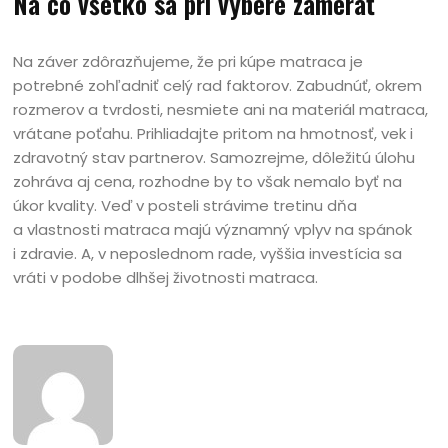
Na čo všetko sa pri výbere zamerať
Na záver zdôrazňujeme, že pri kúpe matraca je
potrebné zohľadniť celý rad faktorov. Zabudnúť, okrem
rozmerov a tvrdosti, nesmiete ani na materiál matraca,
vrátane poťahu. Prihliadajte pritom na hmotnosť, vek i
zdravotný stav partnerov. Samozrejme, dôležitú úlohu
zohráva aj cena, rozhodne by to však nemalo byť na
úkor kvality. Veď v posteli strávime tretinu dňa
a vlastnosti matraca majú významný vplyv na spánok
i zdravie. A, v neposlednom rade, vyššia investícia sa
vráti v podobe dlhšej životnosti matraca.