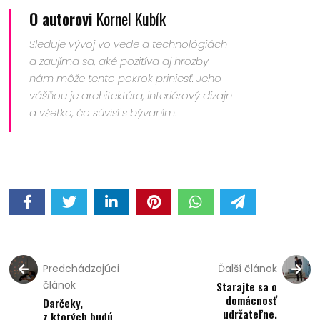
O autorovi
Kornel Kubík
Sleduje vývoj vo vede a technológiách
a zaujíma sa, aké pozitíva aj hrozby
nám môže tento pokrok priniesť. Jeho
vášňou je architektúra, interiérový dizajn
a všetko, čo súvisí s bývaním.
Predchádzajúci
Ďalší článok
článok
Starajte sa o
domácnosť
Darčeky,
udržateľne.
z ktorých budú