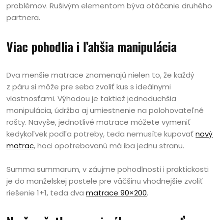
problémov. Rušivým elementom býva otáčanie druhého
partnera.
Viac pohodlia i ľahšia manipulácia
Dva menšie matrace znamenajú nielen to, že každý
z páru si môže pre seba zvoliť kus s ideálnymi
vlastnosťami. Výhodou je taktiež jednoduchšia
manipulácia, údržba aj umiestnenie na polohovateľné
rošty. Navyše, jednotlivé matrace môžete vymeniť
kedykoľvek podľa potreby, teda nemusíte kupovať
nový
matrac
, hoci opotrebovanú má iba jednu stranu.
Summa summarum, v záujme pohodlnosti i praktickosti
je do manželskej postele pre väčšinu vhodnejšie zvoliť
riešenie 1+1, teda dva
matrace 90×200
.