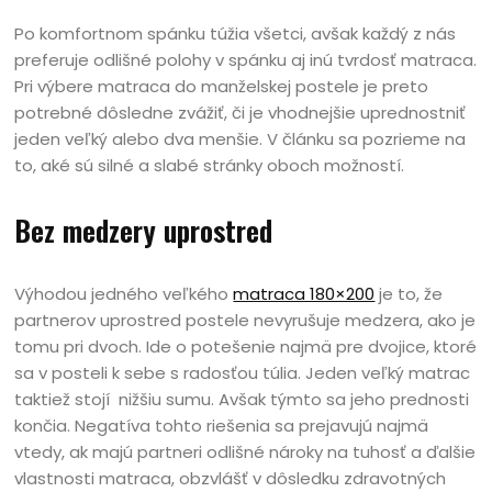
Po komfortnom spánku túžia všetci, avšak každý z nás
preferuje odlišné polohy v spánku aj inú tvrdosť matraca.
Pri výbere matraca do manželskej postele je preto
potrebné dôsledne zvážiť, či je vhodnejšie uprednostniť
jeden veľký alebo dva menšie. V článku sa pozrieme na
to, aké sú silné a slabé stránky oboch možností.
Bez medzery uprostred
Výhodou jedného veľkého
matraca 180×200
je to, že
partnerov uprostred postele nevyrušuje medzera, ako je
tomu pri dvoch. Ide o potešenie najmä pre dvojice, ktoré
sa v posteli k sebe s radosťou túlia. Jeden veľký matrac
taktiež stojí nižšiu sumu. Avšak týmto sa jeho prednosti
končia. Negatíva tohto riešenia sa prejavujú najmä
vtedy, ak majú partneri odlišné nároky na tuhosť a ďalšie
vlastnosti matraca, obzvlášť v dôsledku zdravotných