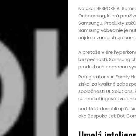
Cestovanie
Na akcii BESPOKE AI Sams
Onboarding, ktorá použí
Samsungu. Produkty zak
Kultúra
Samsung vôbec nie je nutn
nájde a zaregistruje sama
Peniaze,
A pretože v ére hyperkone
podnikanie
bezpečnosti, Samsung chr
produktoch pomocou vysp
Rozhovory
Refrigerator s AI Family 
získal za kvalitné zabezp
Spoločnosť,
spoločnosti UL Solutions, 
sú marketingové tvrdenia
politika
certifikát dosiahli aj ďal
ako Bespoke Jet Bot Com
Sprievodca
Umelá intelige