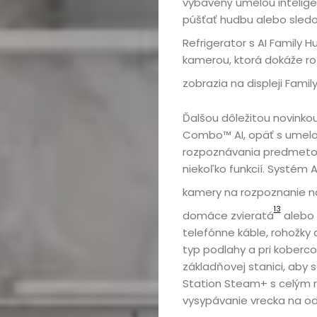
vybavený umelou inteligen
púšťať hudbu alebo sledo
Refrigerator s AI Family Hu
kamerou, ktorá dokáže ro
zobrazia na displeji Fami
Ďalšou dôležitou novinko
Combo™ AI, opäť s umelou
rozpoznávania predmetov
niekoľko funkcií. Systém 
kamery na rozpoznanie na
13
domáce zvieratá
alebo 
telefónne káble, rohožky
typ podlahy a pri koberc
základňovej stanici, aby 
Station Steam+ s celým r
vysypávanie vrecka na od