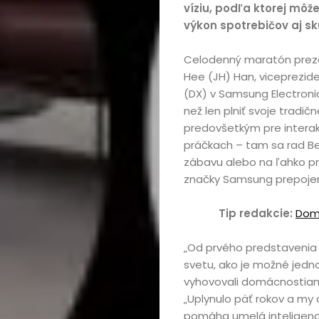
víziu, podľa ktorej môž
výkon spotrebičov aj sk
Celodenný maratón prezen
Hee (JH) Han, viceprezide
(DX) v Samsung Electroni
než len plniť svoje tradi
predovšetkým pre interakt
práčkach – tam sa rad B
zábavu alebo na ľahko pr
značky Samsung prepoje
Tip redakcie:
Dom
„Od prvého predstavenia 
svetu, ako je možné jednot
vyhovovali domácnostiam 
„Uplynulo päť rokov a my 
pomáha umelá inteligenci