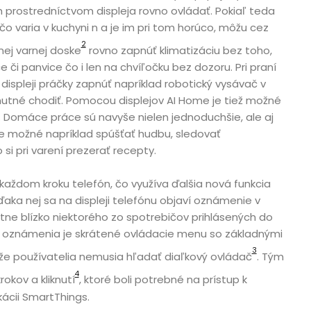
 prostredníctvom displeja rovno ovládať. Pokiaľ teda
čo varia v kuchyni n a je im pri tom horúco, môžu cez
2
nej varnej doske
rovno zapnúť klimatizáciu bez toho,
 či panvice čo i len na chvíľočku bez dozoru. Pri praní
ispleji práčky zapnúť napríklad robotický vysávač v
 nutné chodiť. Pomocou displejov AI Home je tiež možné
. Domáce práce sú navyše nielen jednoduchšie, ale aj
 je možné napríklad spúšťať hudbu, sledovať
i pri varení prezerať recepty.
každom kroku telefón, čo využíva ďalšia nová funkcia
aka nej sa na displeji telefónu objaví oznámenie v
itne blízko niektorého zo spotrebičov prihlásených do
 oznámenia je skrátené ovládacie menu so základnými
3
kže používatelia nemusia hľadať diaľkový ovládač
. Tým
4
okov a kliknutí
, ktoré boli potrebné na prístup k
ácii SmartThings.