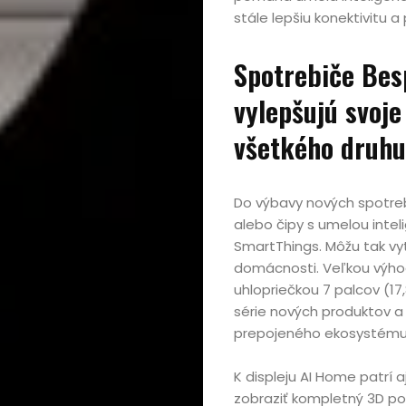
stále lepšiu konektivitu a
Spotrebiče Bes
vylepšujú svoj
všetkého druhu
Do výbavy nových spotreb
alebo čipy s umelou inteli
SmartThings. Môžu tak vyt
domácnosti. Veľkou výhod
uhlopriečkou 7 palcov (17
série nových produktov a
prepojeného ekosystému
K displeju AI Home patrí a
zobraziť kompletný 3D p