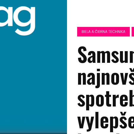
BIELA A ČIERNA TECHNIKA
Samsun
najnov
spotre
vylepš