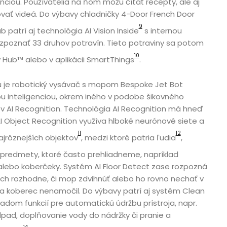
ciou. Používatelia na ňom môžu čítať recepty, ale aj
vať videá. Do výbavy chladničky 4-Door French Door
9
b patrí aj technológia AI Vision Inside
s internou
zpoznať 33 druhov potravín. Tieto potraviny sa potom
10
ly Hub™ alebo v aplikácii SmartThings
.
u je robotický vysávač s mopom Bespoke Jet Bot
 inteligenciou, okrem iného v podobe šikovného
 AI Recognition. Technológia AI Recognition má hneď
AI Object Recognition využíva hlboké neurónové siete a
11
12
jrôznejších objektov
, medzi ktoré patria ľudia
,
predmety, ktoré často prehliadneme, napríklad
 alebo koberčeky. Systém AI Floor Detect zase rozpozná
och rozhodne, či mop zdvihnúť alebo ho rovno nechať v
sa koberec nenamočil. Do výbavy patrí aj systém Clean
adom funkcií pre automatickú údržbu prístroja, napr.
pad, doplňovanie vody do nádržky či pranie a