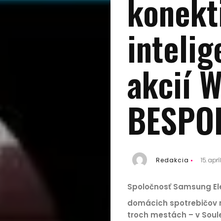
konekt
intelig
akcií 
BESPOK
Redakcia
15. apr
Spoločnosť Samsung Ele
domácich spotrebičov n
troch mestách – v Soul