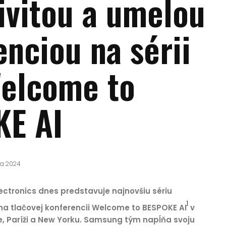
ivitou a umelou
enciou na sérii
Welcome to
E AI
íla 2024
ctronics dnes predstavuje najnovšiu sériu
1
a tlačovej konferencii Welcome to BESPOKE AI
v
e, Paríži a New Yorku. Samsung tým napĺňa svoju