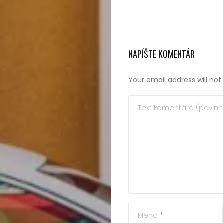
politika
Sprievodca
NAPÍŠTE KOMENTÁR
kúpou,
Your email address will not
recenzie
Technológie
Životný
štýl
Prevádzkova