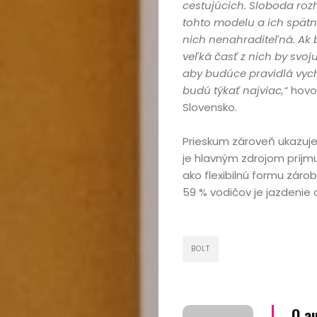
cestujúcich. Sloboda roz
tohto modelu a ich spätná
nich nenahraditeľná. Ak 
veľká časť z nich by svoju
aby budúce pravidlá vychá
budú týkať najviac,“
hovo
Slovensko.
Prieskum zároveň ukazuje
je hlavným zdrojom príjmu
ako flexibilnú formu záro
59 % vodičov je jazdenie
Domov
BOLT
Automobily,
motorky,
O a