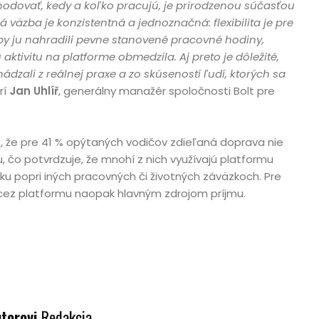
hodovať, kedy a koľko pracujú, je prirodzenou súčasťou
 väzba je konzistentná a jednoznačná: flexibilita je pre
by ju nahradili pevne stanovené pracovné hodiny,
 aktivitu na platforme obmedzila. Aj preto je dôležité,
dzali z reálnej praxe a zo skúseností ľudí, ktorých sa
rí
Jan Uhlíř
, generálny manažér spoločnosti Bolt pre
, že pre 41 % opýtaných vodičov zdieľaná doprava nie
, čo potvrdzuje, že mnohí z nich využívajú platformu
bku popri iných pracovných či životných záväzkoch. Pre
 cez platformu naopak hlavným zdrojom príjmu.
utorovi
Redakcia