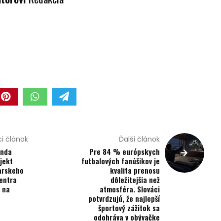
i článok
Ďalší článok
anda
Pre 84 % európskych
jekt
futbalových fanúšikov je
arskeho
kvalita prenosu
entra
dôležitejšia než
 na
atmosféra. Slováci
potvrdzujú, že najlepší
športový zážitok sa
odohráva v obývačke