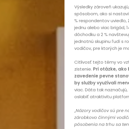
Výsledky zároveň ukazujú
spôsobom, ako si nastaviť
% respondentov uviedlo, 
jednu alebo viac brigád, 1
dôchodku a 2 % navštevujú
jednotnú skupinu ľudí s
vodičov, pre ktorých je m
Citlivosť tejto témy vo vz
zistenie.
Pri otázke, ako
zavedenie pevne stanov
by služby využívali mene
viac. Dáta tak naznačujú
oslabiť atraktivitu platfo
„
Názory vodičov sú pre n
zárobkovo činnými vodičm
pôsobenia na trhu sa ten