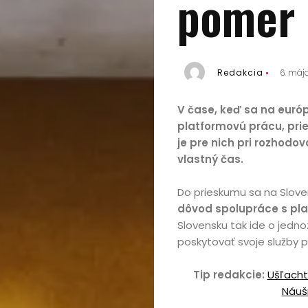
pomer
Redakcia
6. máj
V čase, keď sa na európ
platformovú prácu, pri
je pre nich pri rozhodo
vlastný čas.
Do prieskumu sa na Slove
dôvod spolupráce s pla
Slovensku tak ide o jedno
poskytovať svoje služby 
Tip redakcie:
Ušľachti
Náušn