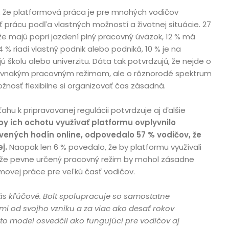
, že platformová práca je pre mnohých vodičov
 prácu podľa vlastných možností a životnej situácie. 27
že majú popri jazdení plný pracovný úväzok, 12 % má
4 % riadi vlastný podnik alebo podniká, 10 % je na
 školu alebo univerzitu. Dáta tak potvrdzujú, že nejde o
 rovnakým pracovným režimom, ale o rôznorodé spektrum
ožnosť flexibilne si organizovať čas zásadná.
ťahu k pripravovanej regulácii potvrdzuje aj ďalšie
 by ich ochotu využívať platformu ovplyvnilo
ených hodín online, odpovedalo 57 % vodičov, že
j.
Naopak len 6 % povedalo, že by platformu využívali
, že pevne určený pracovný režim by mohol zásadne
rmovej práce pre veľkú časť vodičov.
ás kľúčové. Bolt spolupracuje so samostatne
i od svojho vzniku a za viac ako desať rokov
to model osvedčil ako fungujúci pre vodičov aj