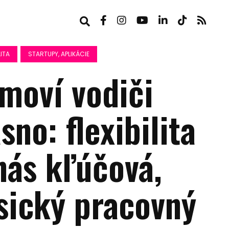
ITA
STARTUPY, APLIKÁCIE
rmoví vodiči
sno: flexibilita
nás kľúčová,
asický pracovný