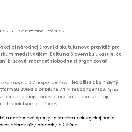
a 2026
Aktualizované: 6. mája 2026
skej aj národnej úrovni diskutujú nové pravidlá pre
eskum medzi vodičmi Boltu na Slovensku ukazuje, čo
vaní kľúčové: možnosť slobodne si organizovať
nsku zapojilo 612 respondentov.
Flexibilitu ako hlavný
tformou uviedlo približne 74 % respondentov
. Aj na
značne najsilnejší motív, prečo sa vodiči rozhodujú
prostredníctvom platformy.
lé a nadčasové šperky zo striebra, chirurgickej ocele.
ice, náhrdelníky, náramky, bižutéria