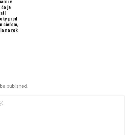
iarní v
 čo je
atí
roky pred
m cieľom,
ila na rok
 be published.