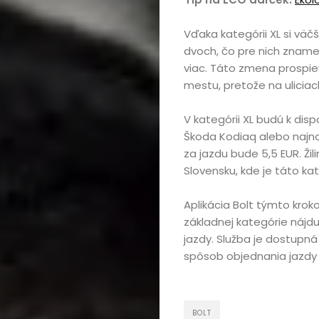
Vďaka kategórii XL si vä
dvoch, čo pre nich znamen
viac. Táto zmena prospie
mestu, pretože na ulicia
V kategórii XL budú k disp
Škoda Kodiaq alebo najn
za jazdu bude 5,5 EUR. Ži
Slovensku, kde je táto ka
Aplikácia Bolt týmto kroko
základnej kategórie nájd
jazdy. Služba je dostupn
spôsob objednania jazdy 
BOLT