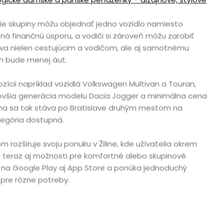
čšie skupiny môžu objednať jedno vozidlo namiesto
á finančnú úsporu, a vodiči si zároveň môžu zarobiť
va nielen cestujúcim a vodičom, ale aj samotnému
ch bude menej áut.
ozícii napríklad vozidlá Volkswagen Multivan a Touran,
ovšia generácia modelu Dacia Jogger a minimálna cena
lina sa tak stáva po Bratislave druhým mestom na
tegória dostupná.
m rozširuje svoju ponuku v Žiline, kde užívatelia okrem
u teraz aj možnosti pre komfortné alebo skupinové
á na Google Play aj App Store a ponúka jednoduchý
pre rôzne potreby.