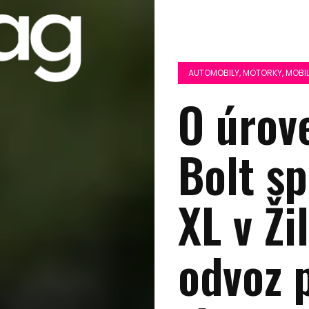
AUTOMOBILY, MOTORKY, MOBIL
O úrove
Bolt s
XL v Ži
odvoz 