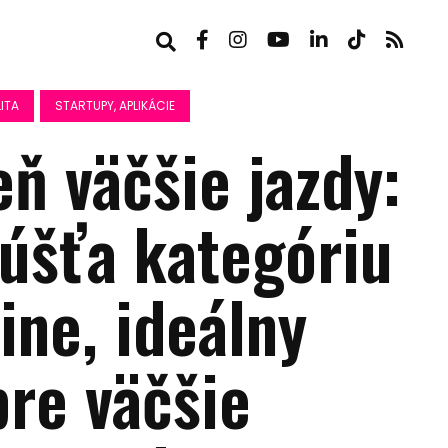
ITA
STARTUPY, APLIKÁCIE
ň väčšie jazdy:
púšťa kategóriu
line, ideálny
pre väčšie