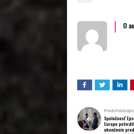
O a
Domov
Automobily,
motorky,
mobilita
Predchádzajúc
Bývanie,
Spoločnosť Eps
Europe potvrdil
domácnosť
ukončenie pred