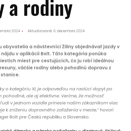
y a rodiny
cembra 2024
Aktualizované: 9. decembra 2024
obyvatelia a návštevníci Žiliny objednávať jazdy v
ú nájdu v aplikácii Bolt. Táto kategória ponúka
iestich miest pre cestujúcich, čo ju robí ideálnou
resuny, väčšie rodiny alebo pohodlnú dopravu z
 stanice.
ky o kategóriu XL je odpoveďou na rastúci dopyt po
en pohodlné, ale aj efektívne. Veríme, že možnosť
ľudí v jednom vozidle prinesie našim zákazníkom viac
speje k zníženiu dopravného zaťaženia v meste,“
hovorí
ger Bolt pre Českú republiku a Slovensko.
ogické dámske a pánske peňaženky – dizajnové, štýlové