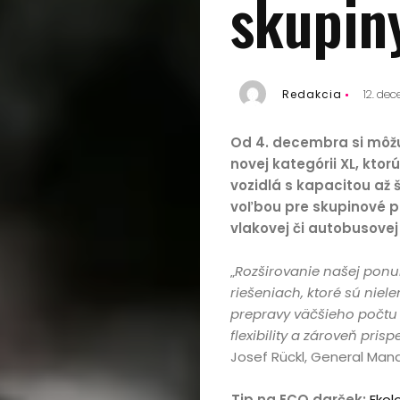
skupin
Redakcia
12. de
Od 4. decembra si môžu 
novej kategórii XL, ktor
vozidlá s kapacitou až š
voľbou pre skupinové p
vlakovej či autobusovej
„
Rozširovanie našej ponu
riešeniach, ktoré sú niel
prepravy väčšieho počtu 
flexibility a zároveň pri
Josef Rückl, General Mana
Tip na ECO darček:
Ekol