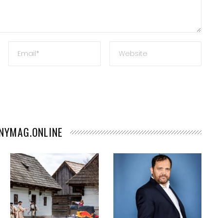
teľ
ANYMAG.ONLINE