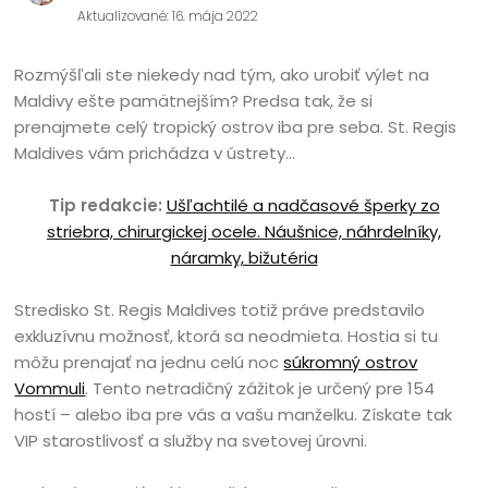
Aktualizované: 16. mája 2022
Rozmýšľali ste niekedy nad tým, ako urobiť výlet na
Maldivy ešte pamätnejším? Predsa tak, že si
prenajmete celý tropický ostrov iba pre seba. St. Regis
Maldives vám prichádza v ústrety…
Tip redakcie:
Ušľachtilé a nadčasové šperky zo
striebra, chirurgickej ocele. Náušnice, náhrdelníky,
náramky, bižutéria
Stredisko St. Regis Maldives totiž práve predstavilo
exkluzívnu možnosť, ktorá sa neodmieta. Hostia si tu
môžu prenajať na jednu celú noc
súkromný ostrov
Vommuli
. Tento netradičný zážitok je určený pre 154
hostí – alebo iba pre vás a vašu manželku. Získate tak
VIP starostlivosť a služby na svetovej úrovni.