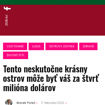
ZDIEĽAJ:
CESTOVANIE
LUXUS
OSTROVY, EXOTIKA
ZDRAVIE
ŽIVOTNÝ ŠTÝL
Tento neskutočne krásny
ostrov môže byť váš za štvrť
milióna dolárov
Marek Poleč
17. februára 2020