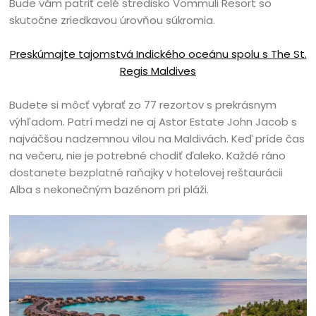
Bude vám patriť celé stredisko Vommuli Resort so
skutočne zriedkavou úrovňou súkromia.
Preskúmajte tajomstvá Indického oceánu spolu s The St.
Regis Maldives
Budete si môcť vybrať zo 77 rezortov s prekrásnym
výhľadom. Patrí medzi ne aj Astor Estate John Jacob s
najväčšou nadzemnou vilou na Maldivách. Keď príde čas
na večeru, nie je potrebné chodiť ďaleko. Každé ráno
dostanete bezplatné raňajky v hotelovej reštaurácii
Alba s nekonečným bazénom pri pláži.