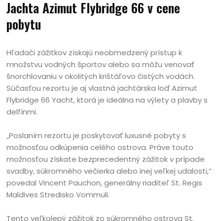
Jachta Azimut Flybridge 66 v cene
pobytu
Hľadači zážitkov získajú neobmedzený prístup k
množstvu vodných športov alebo sa môžu venovať
šnorchlovaniu v okolitých krištáľovo čistých vodách.
Súčasťou rezortu je aj vlastná jachtárska loď Azimut
Flybridge 66 Yacht, ktorá je ideálna na výlety a plavby s
delfínmi.
„Poslaním rezortu je poskytovať luxusné pobyty s
možnosťou odkúpenia celého ostrova. Práve touto
možnosťou získate bezprecedentný zážitok v prípade
svadby, súkromného večierka alebo inej veľkej udalosti,“
povedal Vincent Pauchon, generálny riaditeľ St. Regis
Maldives Stredisko Vommuli.
Tento veľkolepý zážitok zo súkromného ostrova St.