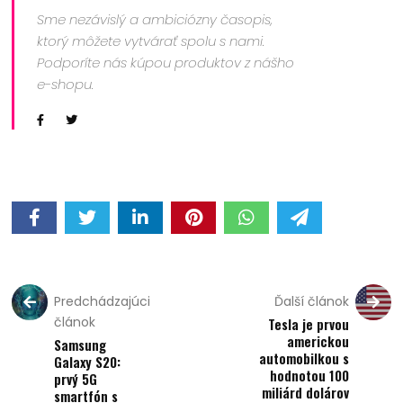
Sme nezávislý a ambiciózny časopis,
ktorý môžete vytvárať spolu s nami.
Podporíte nás kúpou produktov z nášho
e-shopu.
Predchádzajúci
Ďalší článok
článok
Tesla je prvou
americkou
Samsung
automobilkou s
Galaxy S20:
hodnotou 100
prvý 5G
miliárd dolárov
smartfón s