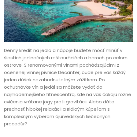
Denný kredit na jedlo a nápoje budete môcť minúť v
šiestich jedinečných reštauráciách a baroch po celom
ostrove. S renomovanými vínami pochádzajúcimi z
ocenenej vínnej pivnice Decanter, bude pre vás každý
jeden dúšok nezabudnuteľným zážitkom. Po
ochutnávke vín a jedál sa môžete vydať do
najmodernejšieho fitnescentra, kde na vás čakajú rôzne
cvičenia vrátane jogy proti gravitácii. Alebo dáte
prednosť hlbokej relaxácii a Iridioým kúpeľom s
komplexným výberom ájurvédskych liečebných
procedúr?