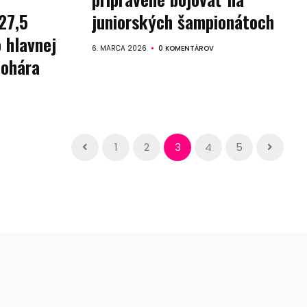
27,5
juniorských šampionátoch
 hlavnej
6. MARCA 2026
0 KOMENTÁROV
pohára
1
2
3
4
5
teľ