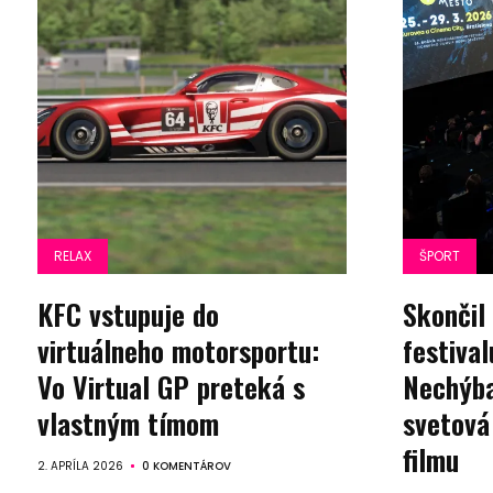
RELAX
ŠPORT
KFC vstupuje do
Skončil 
virtuálneho motorsportu:
festiva
Vo Virtual GP preteká s
Nechýba
vlastným tímom
svetová
filmu
2. APRÍLA 2026
0 KOMENTÁROV