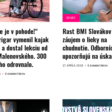
ŠPORT
e je v pohode!“
Rast BMI Slovákov
rigar vymenil kajak
záujem o lieky na
 a dostal lekciu od
chudnutie. Odborní
alenovského. 300
upozorňujú na úska
ho odrovnalo.
27. APRÍLA 2026
0 KOMENTÁROV
6
0 KOMENTÁROV