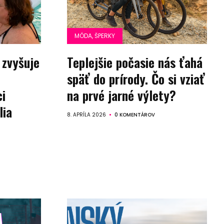
MÓDA, ŠPERKY
 zvyšuje
Teplejšie počasie nás ťahá
späť do prírody. Čo si vziať
ci
na prvé jarné výlety?
lia
8. APRÍLA 2026
0 KOMENTÁROV