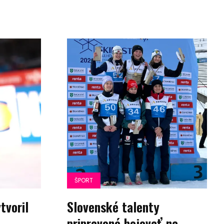
ŠPORT
tvoril
Slovenské talenty
pripravené bojovať na