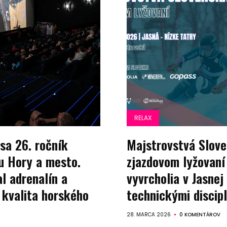
Domov
RELAX
Automobily,
sa 26. ročník
Majstrovstvá Slove
lu Hory a mesto.
zjazdovom lyžovaní
motorky,
l adrenalín a
vyvrcholia v Jasnej
mobilita
 kvalita horského
technickými discip
Bývanie,
28. MARCA 2026
0 KOMENTÁROV