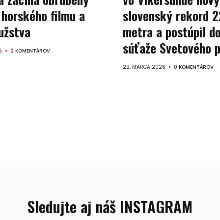
Sprievodca
 horského filmu a
slovenský rekord 2
kúpou,
užstva
metra a postúpil do
súťaže Svetového 
recenzie
6
0 KOMENTÁROV
22. MARCA 2026
0 KOMENTÁROV
Technológie
Životný
štýl
Prevádzkova
Vyhľadať
Sledujte aj náš INSTAGRAM