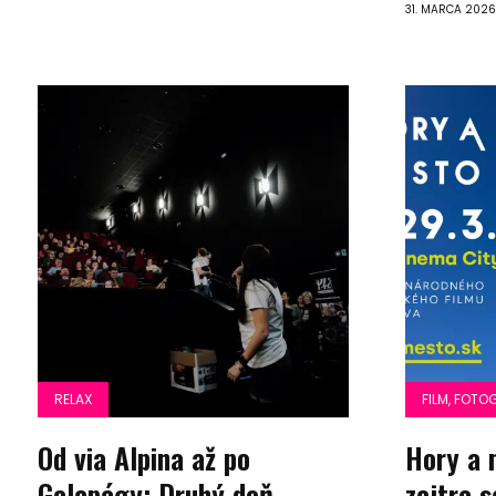
31. MARCA 2026
RELAX
FILM, FOTO
Od via Alpina až po
Hory a 
Galapágy: Druhý deň
zajtra 