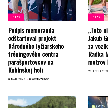
RELAX
RELAX
Podpis memoranda
„Toto ni
odštartoval projekt
Jakub G
Národného lyžiarskeho
za vozík
tréningového centra
Radka M
parašportovcov na
metrov 
Kubínskej holi
28. APRÍLA 202
6. MÁJA 2026
0 KOMENTÁROV