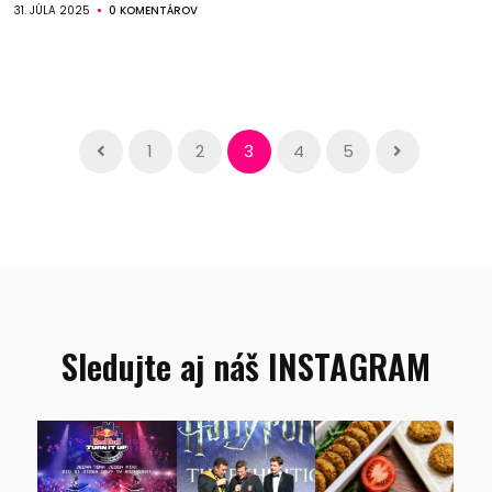
31. JÚLA 2025
0 KOMENTÁROV
1
2
3
4
5
Sledujte aj náš INSTAGRAM