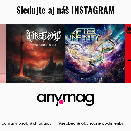
Peniaze,
Sledujte aj náš INSTAGRAM
podnikanie
Rozhovory
Spoločnosť,
politika
Sprievodca
kúpou,
recenzie
Technológie
 ochrany osobných údajov
Všeobecné obchodné podmienky